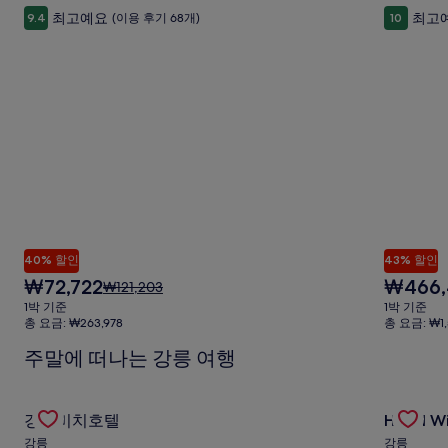
포
포
대
최고예요
최고
9.4
(이용 후기 68개)
10
한
함
함
자
세
한
정
보
를
확
인
해
주
세
요.
40% 할인
43% 할인
현
현
₩72,722
₩466,
요
₩121,203
재
재
금
1박 기준
1박 기준
요
요
은
총 요금: ₩263,978
총 요금: ₩1,
금
금
₩121,203
주말에 떠나는 강릉 여행
₩72,722
₩466,447
이
며,
표
Gallery
경포비치호텔의 특가 상품 확인
Gallery
Hotel 
준
경포비치호텔
Hotel W
Carousel
Carous
요
강릉
강릉
금