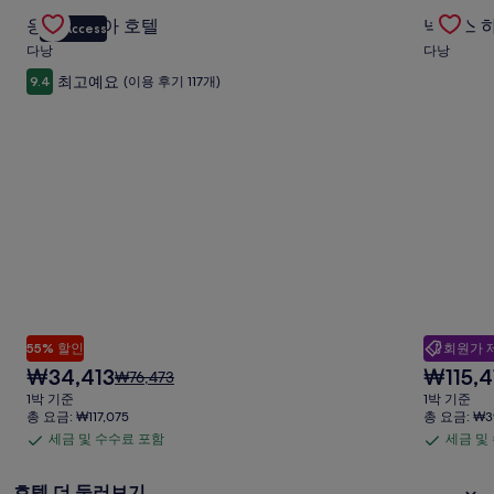
수
수
Gallery
응우옌 지아 호텔 의 특가 상품 확인
Gallery
넥서스 하
요
수
수
응우옌 지아 호텔
넥서스 하
VIP Access
Carousel
Carous
금
료
료
다낭
다낭
에
포
포
대
최고예요
9.4
(이용 후기 117개)
한
함
함
자
세
한
정
보
를
확
인
해
주
세
요.
55% 할인
회원가 
현
현
₩34,413
₩115,4
요
₩76,473
재
재
금
1박 기준
1박 기준
요
요
은
총 요금: ₩117,075
총 요금: ₩39
금
금
₩76,473
세금 및 수수료 포함
세금 및
세
세
₩34,413
₩115,414
이
금
금
며,
호텔 더 둘러보기