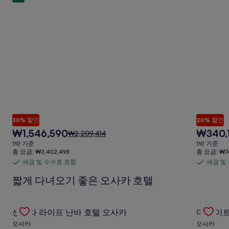
한
함
자
세
한
정
보
를
확
인
해
주
세
요.
30% 할인
20% 할인
현
현
₩1,546,590
₩340,
요
₩2,209,414
재
재
금
1박 기준
1박 기준
요
요
은
총 요금: ₩3,402,498
총 요금: ₩74
금
금
₩2,209,414
세금 및 수수료 포함
세금 및
세
세
₩1,546,590
₩340,103
이
금
금
짧게 다녀오기 좋은 오사카 호텔
며,
표
및
및
준
수
수
Gallery
센타라 라이프 난바 호텔 오사카 의 특가 상품 확인
Gallery
더 게이트
요
수
수
센타라 라이프 난바 호텔 오사카
더 게이트
Carousel
Carous
금
료
료
오사카
오사카
에