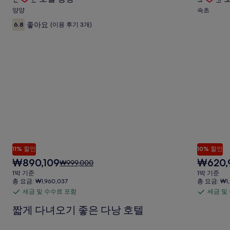
Carousel
Carous
료
료
양양
속초
포
포
좋아요
6.8
(이용 후기 3개)
함
함
11% 할인
10% 할인
현
현
₩890,109
₩620,
요
₩999,000
재
재
금
1박 기준
1박 기준
요
요
은
총 요금: ₩1,960,037
총 요금: ₩1,
금
금
₩999,000
세금 및 수수료 포함
세금 및
세
세
₩890,109
₩620,959
이
금
금
짧게 다녀오기 좋은 다낭 호텔
며,
표
및
및
준