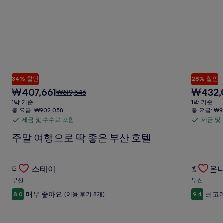
34% 할인
28% 할인
현
현
₩407,661
₩432,
요
₩619,546
재
재
금
1박 기준
1박 기준
요
요
은
총 요금: ₩902,058
총 요금: ₩9
금
금
₩619,546
세금 및 수수료 포함
세금 및
세
세
₩407,661
₩432,00
이
금
금
주말 여행으로 딱 좋은 부산 호텔
며,
표
및
및
준
수
수
Gallery
더 반 스테이의 특가 상품 확인
Gallery
호텔 온나
요
수
수
더 반 스테이
호텔 온
Carousel
Carous
금
료
료
부산
부산
에
포
포
대
매우 좋아요
최고
8.0
(이용 후기 8개)
9.4
한
함
함
자
세