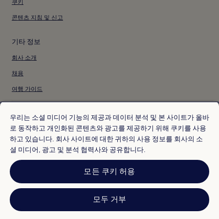
쿠키
콘텐츠 지침 및 신고
기타 정보
회사 소개
채용
여행 가이드
* 일부 호텔은 체크인 24시간 이상 전에 취소해야 합니다. 자세한 내용은 사이
트에서 확인해 주세요.
우리는 소셜 미디어 기능의 제공과 데이터 분석 및 본 사이트가 올바
© 2026 Hotels.com, Expedia Group 계열사. All rights reserved.
로 동작하고 개인화된 콘텐츠와 광고를 제공하기 위해 쿠키를 사용
Hotels.com 및 Hotels.com 로고는 미국 및/또는 다른 국가에서 Hotels.com,
하고 있습니다. 회사 사이트에 대한 귀하의 사용 정보를 회사의 소
LP의 상표 또는 등록 상표입니다. 기타 모든 상표는 해당 소유권자의 자산입니
다.
셜 미디어, 광고 및 분석 협력사와 공유합니다.
분쟁 해결: 전화: 82-3480-0145, 이메일: CS@koreasupport.hotels.com
트래블파트너익스체인지코리아 주식회사. 사업자등록번호: 821-88-01025
모든 쿠키 허용
익스피디아트래블코리아 주식회사, 서울특별시 종로구 종로5길 7(청진동). 사
업자등록번호: 724-86-00245.
관광사업자등록번호: 제2016-000008호, 통신판매업신고번호: 2015-서울종
로-1091, 대표이사: 정경륜
모두 거부