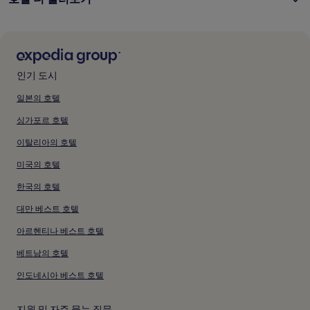
표
및
및
준
수
수
요
수
수
금
료
료
에
포
포
대
인기 도시
한
함
함
자
일본의 호텔
세
한
싱가포르 호텔
정
보
이탈리아의 호텔
를
확
미국의 호텔
인
한국의 호텔
해
주
대만 베스트 호텔
세
요.
아르헨티나 베스트 호텔
베트남의 호텔
인도네시아 베스트 호텔
지원 및 자주 묻는 질문