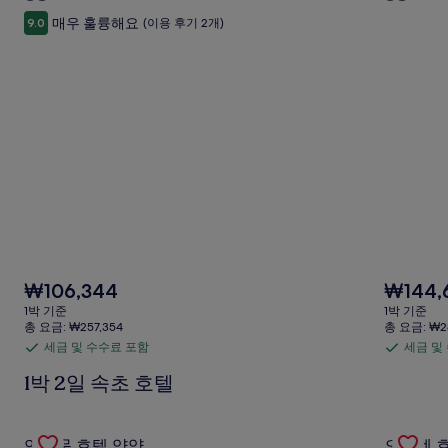
에
매우 훌륭해요
9.0
(이용 후기 2개)
대
한
자
세
한
정
보
를
확
인
해
주
세
요.
현
현
₩106,344
₩144,
재
재
1박 기준
1박 기준
요
요
총 요금: ₩257,354
총 요금: ₩2
금
금
세금 및 수수료 포함
세금 및
세
세
₩106,344
₩144,645
금
금
1박 2일 속초 호텔
및
및
수
수
Gallery
연화문 호텔 양양의 특가 상품 확인
Gallery
오리엔 호
수
수
연화문 호텔 양양
오리엔 