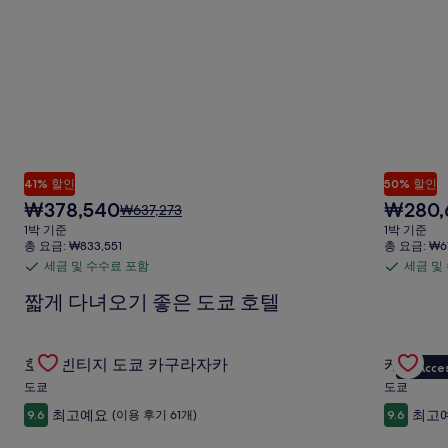
한
정
보
를
확
인
해
주
세
요.
41% 할인
50% 할인
현
현
₩378,540
₩280,
요
₩637,273
재
재
금
1박 기준
1박 기준
요
요
은
총 요금: ₩833,551
총 요금: ₩6
금
금
₩637,273
세금 및 수수료 포함
세금 및
세
세
₩378,540
₩280,665
이
금
금
짧게 다녀오기 좋은 도쿄 호텔
며,
표
및
및
준
수
수
Gallery
호텔 빈티지 도쿄 카구라자카의 특가 상품 확인
Gallery
케이오 플
요
수
수
호텔 빈티지 도쿄 카구라자카
케이오 
VIP Acce
Carousel
Carous
금
료
료
도쿄
도쿄
에
포
포
대
최고예요
최고
9.6
(이용 후기 61개)
9.6
한
함
함
자