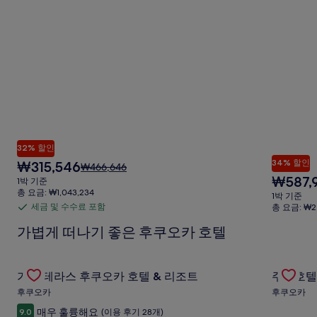
세
한
정
보
를
확
인
해
주
세
요.
32% 할인
34% 할인
현
₩315,546
요
₩466,646
재
금
현
₩587,
1박 기준
요
은
재
총 요금: ₩1,043,234
1박 기준
금
₩466,646
요
세금 및 수수료 포함
총 요금: ₩2,
세
₩315,546
이
금
금
가볍게 떠나기 좋은 후쿠오카 호텔
며,
₩587,968
표
및
준
수
Gallery
가든 테라스 후쿠오카 호텔 & 리조트의 특가 상품 확인
Gallery
주니호텔
요
수
가든 테라스 후쿠오카 호텔 & 리조트
주니호텔
Carousel
Carous
금
료
후쿠오카
후쿠오카
에
포
대
매우 훌륭해요
9.0
(이용 후기 28개)