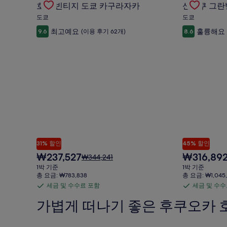
수
수
금
호텔 빈티지 도쿄 카구라자카
신주쿠 그란
Carousel
Carousel
료
료
에
도쿄
도쿄
포
포
대
최고예요
훌륭해요
9.6
(이용 후기 62개)
8.6
한
함
함
자
세
한
정
보
를
확
인
해
주
세
요.
31% 할인
45% 할인
현
현
₩237,527
₩316,89
요
₩344,241
재
재
금
1박 기준
1박 기준
요
요
은
총 요금: ₩783,838
총 요금: ₩1,045,
금
금
₩344,241
세금 및 수수료 포함
세금 및 수수
세
세
₩237,527
₩316,892
이
금
금
가볍게 떠나기 좋은 후쿠오카 
며,
표
및
및
준
수
수