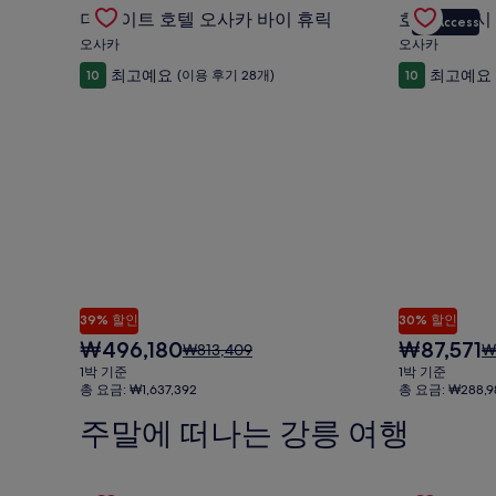
Gallery
더 게이트 호텔 오사카 바이 휴릭의 특가 상품 확인
Gallery
호텔 아라시 
수
수
금
더 게이트 호텔 오사카 바이 휴릭
호텔 아라시
VIP Access
Carousel
Carousel
료
료
에
오사카
오사카
포
포
대
최고예요
최고예요
10
(이용 후기 28개)
10
한
함
함
자
세
한
정
보
를
확
인
해
주
세
요.
39% 할인
30% 할인
현
현
₩496,180
₩87,571
요
요
₩813,409
₩
재
재
금
금
1박 기준
1박 기준
요
요
은
은
총 요금: ₩1,637,392
총 요금: ₩288,9
금
금
₩813,409
₩1
주말에 떠나는 강릉 여행
₩496,180
₩87,571
이
이
며,
며
표
표
Gallery
M펜션&M모텔의 특가 상품 확인
Gallery
씨마크 호텔
준
준