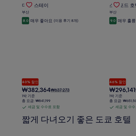
Gallery
더 반 스테이의 특가 상품 확인
Gallery
스탠포드 호
수
수
금
더 반 스테이
스탠포드 호
Carousel
Carousel
료
료
에
부산
부산
포
포
대
매우 좋아요
매우 훌
8.0
(이용 후기 8개)
9.0
한
함
함
자
세
한
정
보
를
확
인
해
주
세
40% 할인
46% 할인
요.
현
현
₩382,364
₩296,141
요
₩637,273
재
재
금
1박 기준
1박 기준
요
요
은
총 요금: ₩841,199
총 요금: ₩651,5
금
금
₩637,273
세금 및 수수료 포함
세금 및 수수
세
세
₩382,364
₩296,141
이
금
금
짧게 다녀오기 좋은 도쿄 호텔
며,
표
및
및
준
수
수
요
Gallery
호텔 빈티지 도쿄 카구라자카의 특가 상품 확인
Gallery
신주쿠 그란