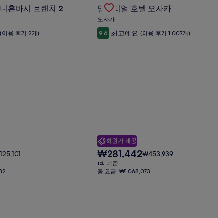
니혼바시 브랜치 2의 특가 상품 확인
Gallery
임페리얼 호텔 오사카의 특가 상품
준
금
 니혼바시 브랜치 2
임페리얼 호텔 오사카
요
Carousel
에
금
오사카
대
에
최고예요
(이용 후기 2개)
9.6
(이용 후기 1,007개)
한
대
자
한
세
자
한
세
정
한
보
정
를
보
확
를
인
확
해
인
주
해
세
주
요.
세
회원가 제공
요.
현
₩281,442
요
125,101
₩453,939
재
금
1박 기준
요
은
82
총 요금: ₩1,068,073
금
25,101
₩453,939
₩281,442
이
,
며,
표
의 특가 상품 확인
Gallery
강릉탑오션의 특가 상품 확인
준