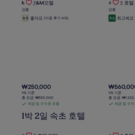
M펜션&M모텔
씨마크 호텔
요
요
Carousel
Carousel
금
금
강릉
강릉
에
에
좋아요
최고예요
6.0
(이용 후기 4개)
9.6
대
대
한
한
자
자
세
세
한
한
정
정
보
보
를
를
확
확
인
인
해
해
주
주
세
세
현
현
₩250,000
₩560,00
요.
요
재
재
1박 기준
1박 기준
요
요
총 요금: ₩550,000
총 요금: ₩1,232
금
금
세금 및 수수료 포함
세금 및 수수
세
세
₩250,000
₩560,000
금
금
1박 2일 속초 호텔
및
및
수
수
Gallery
연화문 호텔 양양의 특가 상품 확인
Gallery
오리엔 호텔
수
수