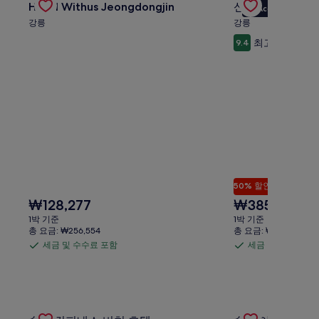
Hotel Withus Jeongdongjin
신라모노그램 강
요
요
VIP Access
Carousel
Carousel
금
금
강릉
강릉
에
에
최고예요
9.4
(이용 
대
대
한
한
자
자
세
세
한
한
정
정
보
보
를
를
확
확
인
인
해
해
50% 할인
주
주
세
세
현
현
₩128,277
₩385,000
요
₩7
요.
요.
재
재
금
1박 기준
1박 기준
요
요
은
총 요금: ₩256,554
총 요금: ₩847,000
금
금
₩7
세금 및 수수료 포함
세금 및 수수료 포
세
세
₩128,277
₩385,000
이
금
금
며,
표
및
및
준
수
수
요
Gallery
속초 컨피네스 비치 호텔의 특가 상품 확인
Gallery
속초 아이파크스위
수
수