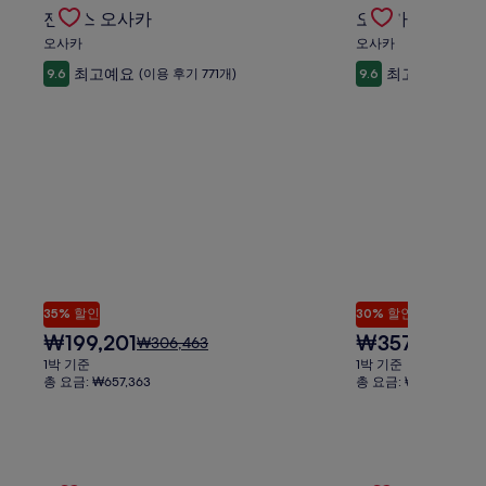
 확인
Gallery
젠티스 오사카의 특가 상품 확인
Gallery
오사카 메리어트 
준
수
금
젠티스 오사카
오사카 메리어트
요
Carousel
Carousel
료
에
금
오사카
오사카
포
대
에
최고예요
최고예요
9.6
(이용 후기 771개)
9.6
(이용 
한
함
대
자
한
세
자
한
세
정
한
보
정
를
보
확
를
인
확
해
인
주
해
세
주
요.
세
35% 할인
30% 할인
요.
현
현
₩199,201
₩357,114
요
요
₩306,463
₩510,
재
재
금
금
1박 기준
1박 기준
요
요
은
은
총 요금: ₩657,363
총 요금: ₩1,355,246
금
금
₩306,463
₩510,
₩199,201
₩357,114
이
이
며,
며,
표
표
Gallery
Hotel Withus Jeongdongjin의 특가 상품 확인
Gallery
신라모노그램 강릉
준
준