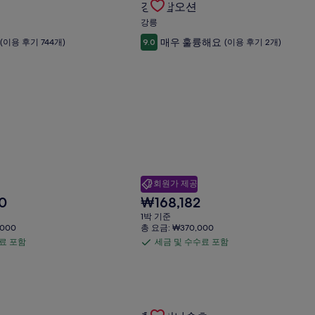
강릉탑오션
요
Carousel
금
강릉
에
매우 훌륭해요
(이용 후기 744개)
9.0
(이용 후기 2개)
대
한
자
세
한
정
보
를
확
인
해
회원가 제공
주
세
현
0
₩168,182
.
요.
재
1박 기준
요
,000
총 요금: ₩370,000
금
료 포함
세금 및 수수료 포함
세
₩168,182
금
및
수
의 특가 상품 확인
Gallery
홈마리나속초의 특가 상품 확인
수