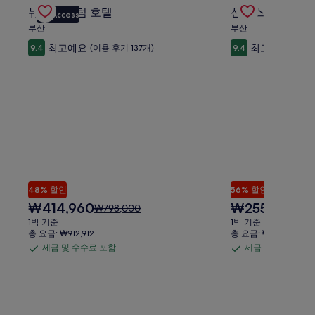
Gallery
뉴시즈 센텀 호텔의 특가 상품 확인
Gallery
신라스테이 서부
수
수
금
금
뉴시즈 센텀 호텔
신라스테이 서부
VIP Access
Carousel
Carousel
료
료
에
에
부산
부산
포
포
대
대
최고예요
최고예요
9.4
(이용 후기 137개)
9.4
(이용 
한
한
함
함
자
자
세
세
한
한
정
정
보
보
를
를
확
확
인
인
해
해
주
주
세
세
48% 할인
56% 할인
요.
요.
현
현
₩414,960
₩255,200
요
요
₩798,000
₩5
재
재
금
금
1박 기준
1박 기준
요
요
은
은
총 요금: ₩912,912
총 요금: ₩561,440
금
금
₩798,000
₩58
세금 및 수수료 포함
세금 및 수수료 포
세
세
₩414,960
₩255,200
이
이
금
금
며,
며,
표
표
및
및
준
준
수
수
요
요
그랜드의 특가 상품 확인
Gallery
호텔 BaliAn 리조트 신주쿠 글램핑 - 성인 전용의 특가 상
Gallery
게이오 플라자 호