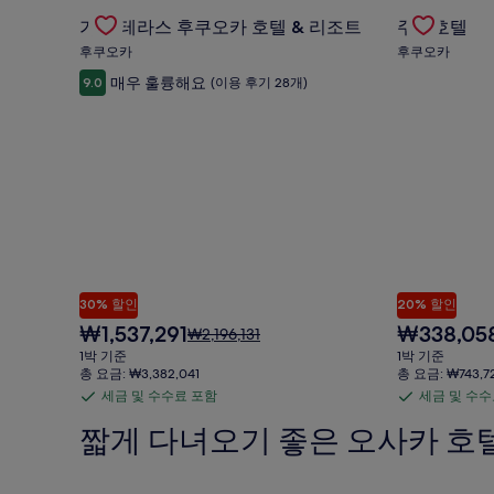
요
Gallery
가든 테라스 후쿠오카 호텔 & 리조트의 특가 상품 확
Gallery
주니호텔의 
수
수
금
가든 테라스 후쿠오카 호텔 & 리조트
주니호텔
Carousel
Carousel
료
료
에
후쿠오카
후쿠오카
포
포
대
매우 훌륭해요
9.0
(이용 후기 28개)
한
함
함
자
세
한
정
보
를
확
인
해
주
세
30% 할인
20% 할인
요.
현
현
₩1,537,291
₩338,05
요
₩2,196,131
재
재
금
1박 기준
1박 기준
요
요
은
총 요금: ₩3,382,041
총 요금: ₩743,7
금
금
₩2,196,131
세금 및 수수료 포함
세금 및 수수
세
세
₩1,537,291
₩338,058
이
금
금
짧게 다녀오기 좋은 오사카 호
며,
표
및
및
준
수
수
요