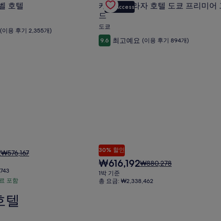
수
금
금
벨 호텔
케이오 플라자 호텔 도쿄 프리미어
VIP Access
Carousel
료
에
에
드
포
대
대
도쿄
(이용 후기 2,355개)
한
한
함
자
자
최고예요
9.6
(이용 후기 894개)
세
세
한
한
정
정
보
보
를
를
확
확
인
인
해
해
주
주
세
세
요.
요.
30% 할인
2
요
₩576,167
금
현
₩616,192
요
₩880,278
은
재
743
금
1박 기준
₩576,167
요
은
료 포함
총 요금: ₩2,338,462
이
금
₩880,278
호텔
며,
₩616,192
이
표
며,
준
표