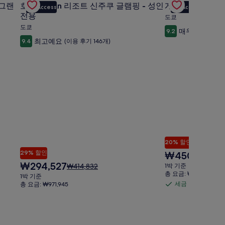
수
수
금
금
 그랜
호텔 BaliAn 리조트 신주쿠 글램핑 - 성인
게이오 플라자 호
VIP Access
VIP Access
Carousel
Carousel
료
료
에
에
전용
도쿄
포
포
대
대
도쿄
매우 훌륭해요
9.2
한
한
함
함
자
자
최고예요
9.4
(이용 후기 146개)
세
세
한
한
정
정
보
보
를
를
확
확
인
인
해
해
주
주
세
세
요.
요.
20% 할인
29% 할인
현
₩450,436
요
₩5
재
금
현
₩294,527
요
1박 기준
₩414,832
요
은
재
총 요금: ₩1,709,404
금
1박 기준
금
₩5
요
은
세금 및 수수료 포
총 요금: ₩971,945
세
₩450,436
이
금
₩414,832
금
며,
₩294,527
이
표
및
며,
준
표
수