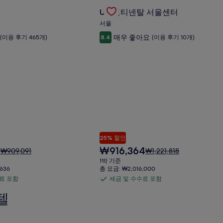
의 특가 상품 확인
Gallery
UH 컨티넨탈 서울센터의 특가 상품
UH 컨티넨탈 서울센터
Carousel
서울
매우 좋아요
(이용 후기 465개)
8.4
(이용 후기 10개)
25% 할인
현
2
₩916,364
요
요
₩909,091
₩1,221,818
재
금
금
1박 기준
요
은
은
636
총 요금: ₩2,016,000
금
₩909,091
₩1,221,818
료 포함
세금 및 수수료 포함
세
₩916,364
이
이
금
텔
며,
며,
표
표
및
준
준
수
요
요