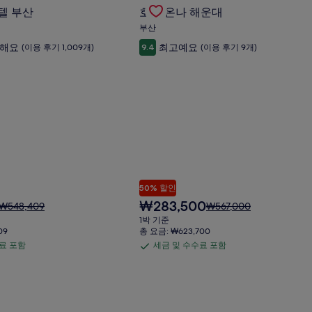
텔 부산의 특가 상품 확인
Gallery
호텔 온나 해운대의 특가 상품 확인
수
금
금
텔 부산
호텔 온나 해운대
Carousel
료
에
에
부산
포
대
대
륭해요
최고예요
(이용 후기 1,009개)
9.4
(이용 후기 9개)
한
한
함
자
자
세
세
한
한
정
정
보
보
를
를
확
확
인
인
해
해
주
주
세
세
50% 할인
요.
요.
현
₩283,500
요
요
₩548,409
₩567,000
재
금
금
1박 기준
요
은
은
09
총 요금: ₩623,700
금
₩548,409
₩567,000
료 포함
세금 및 수수료 포함
세
₩283,500
이
이
금
며,
며,
표
표
및
준
준
수
요
요
벨 호텔의 특가 상품 확인
Gallery
케이오 플라자 호텔 도쿄 프리미어 