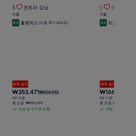
 확인
Gallery
호텔 엔트라 강남의 특가 상품 확인
Gallery
스테이온아의 특
호텔 엔트라 강남
스테이온아
Carousel
Carousel
서울
서울
훌륭해요
최고예요
8.6
(이용 후기 826개)
9.6
(이용
30% 할인
25% 할인
현
현
₩353,471
₩166,216
요
요
₩504,959
₩221
재
재
금
금
1박 기준
1박 기준
요
요
은
은
총 요금: ₩855,399
총 요금: ₩365,675
금
금
₩504,959
₩221
세금 및 수수료 포함
세금 및 수수료 포
세
세
₩353,471
₩166,216
이
이
금
금
며,
며,
표
표
및
및
준
준
수
수
요
요