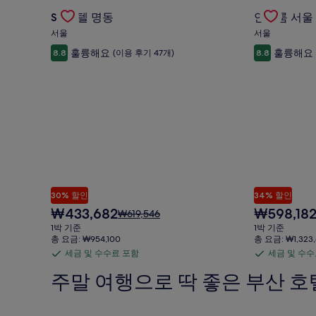
Gallery
SL 호텔 명동의 특가 상품 확인
Gallery
안테룸 서울
SL 호텔 명동
안테룸 서울
Carousel
Carousel
서울
서울
훌륭해요
훌륭해요
8.8
(이용 후기 47개)
8.8
30% 할인
34% 할인
현
현
₩433,682
₩598,18
요
₩619,546
재
재
금
1박 기준
1박 기준
요
요
은
총 요금: ₩954,100
총 요금: ₩1,323,
금
금
₩619,546
세금 및 수수료 포함
세금 및 수수
세
세
₩433,682
₩598,182
이
금
금
주말 여행으로 딱 좋은 부산 호
며,
표
및
및
준
수
수
요