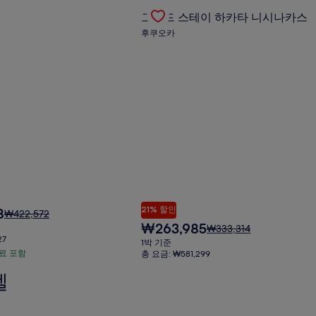
요
인
특가 상품 확인
Gallery
그랜드 스테이 하카타 니시나카스의
준
금
그랜드 스테이 하카타 니시나카스
요
Carousel
에
금
후쿠오카
대
에
한
대
자
한
세
자
한
세
정
한
보
정
를
보
확
를
인
확
해
인
주
해
세
주
요.
세
21% 할인
8
요
₩422,572
요.
금
현
₩263,985
요
₩333,314
은
재
27
금
1박 기준
₩422,572
요
은
료 포함
총 요금: ₩581,299
이
금
₩333,314
텔
며,
₩263,985
이
표
며,
준
표
요