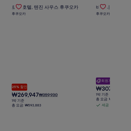
요
 특가 상품 확인
Gallery
로프 호텔, 텐진 사우스 후쿠오카의 특가 상품 확인
Gallery
바운시 바이 리가
준
수
금
로프 호텔, 텐진 사우스 후쿠오카
바운시 바이 리가
요
Carousel
Carousel
료
에
금
후쿠오카
후쿠오카
포
대
에
한
함
대
자
한
세
자
한
세
정
한
보
정
를
보
확
를
인
확
해
인
주
해
세
회원가 제공
주
요.
세
25% 할인
현
₩307,269
요
₩40
요.
재
금
현
₩269,947
요
1박 기준
₩359,930
요
은
재
총 요금: ₩675,989
금
1박 기준
금
₩40
요
은
세금 및 수수료 포
총 요금: ₩593,883
세
₩307,269
이
금
₩359,930
금
며,
₩269,947
이
표
및
며,
준
표
수
요