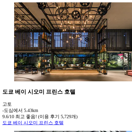
도쿄 베이 시오미 프린스 호텔
고토
‐
도심에서 5.43km
9.6
/
10
최고 좋음! (이용 후기 5,729개)
도쿄 베이 시오미 프린스 호텔