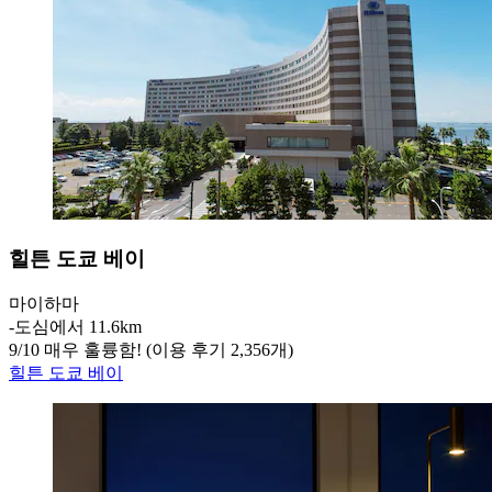
힐튼 도쿄 베이
마이하마
‐
도심에서 11.6km
9
/
10
매우 훌륭함! (이용 후기 2,356개)
힐튼 도쿄 베이