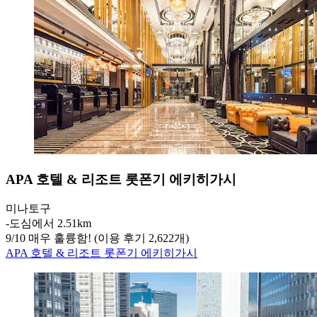
APA 호텔 & 리조트 롯폰기 에키히가시
미나토구
‐
도심에서 2.51km
9
/
10
매우 훌륭함! (이용 후기 2,622개)
APA 호텔 & 리조트 롯폰기 에키히가시