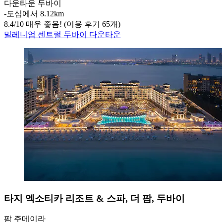
다운타운 두바이
‐
도심에서 8.12km
8.4
/
10
매우 좋음! (이용 후기 65개)
밀레니엄 센트럴 두바이 다운타운
타지 엑소티카 리조트 & 스파, 더 팜, 두바이
팜 주메이라