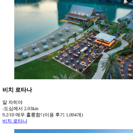
비치 로타나
알 자히야
‐
도심에서 2.03km
9.2
/
10
매우 훌륭함! (이용 후기 1,004개)
비치 로타나