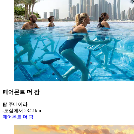
페어몬트 더 팜
팜 주메이라
‐
도심에서 23.51km
페어몬트 더 팜