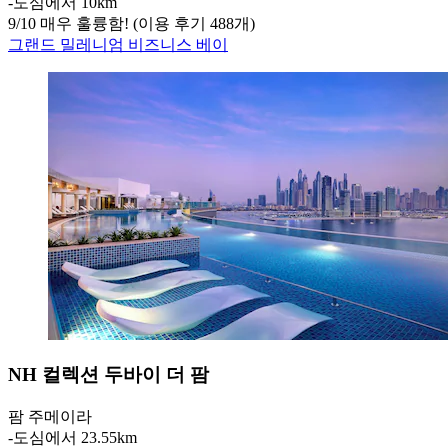
‐
도심에서 10km
9
/
10
매우 훌륭함! (이용 후기 488개)
그랜드 밀레니엄 비즈니스 베이
NH 컬렉션 두바이 더 팜
팜 주메이라
‐
도심에서 23.55km