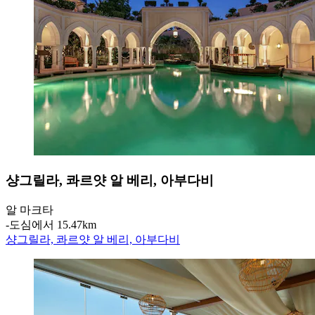
샹그릴라, 콰르얏 알 베리, 아부다비
알 마크타
‐
도심에서 15.47km
샹그릴라, 콰르얏 알 베리, 아부다비