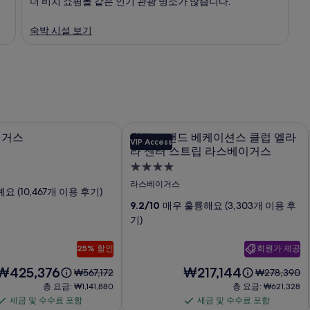
더 비치 쇼핑몰 같은 인기 관광 명소가 많습니다.
숙박 시설 보기
거스
힐튼 그랜드 베케이션스 클럽 엘라라 
힐
이거스
힐튼 그랜드 베케이션스 클럽 엘라
VIP Access
튼
라 센터 스트립 라스베이거스
그
4.0
성
랜
라스베이거스
요 (10,467개 이용 후기)
급
드
9.2/10
매우 훌륭해요 (3,303개 이용 후
숙
베
기)
박
케
시
25% 할인
회원가 제공
이
설
요
요
₩425,376
₩217,144
요
요
₩567,172
션
₩278,390
금
금
금
금
총
총
총 요금: ₩1,141,880
총 요금: ₩621,328
스
은
은
은
은
요
요
세금 및 수수료 포함
세금 및 수수료 포함
세
세
₩425,376
₩217,144
₩567,172
₩278,390