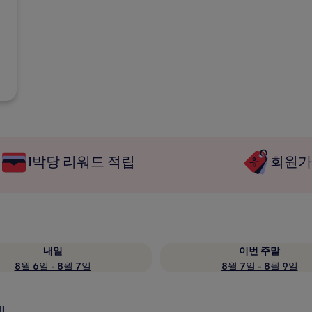
1박당 리워드 적립
회원가
내일
이번 주말
8월 6일 - 8월 7일
8월 7일 - 8월 9일