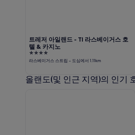
트레저 아일랜드 - TI 라스베이거스 호
텔 & 카지노
4
out
라스베이거스 스트립
‐
도심에서 1.11km
of
5
올랜도(및 인근 지역)의 인기 
그로브 리조트 & 워터 파크 올랜도