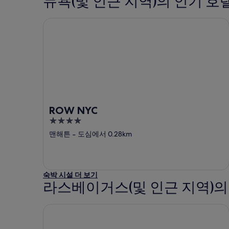
뉴욕(및 인근 지역)의 인기 호
ROW NYC
ROW NYC
4
out
맨해튼
‐
도심에서 0.28km
of
5
숙박 시설 더 보기
라스베이거스(및 인근 지역)의
트레저 아일랜드 - TI 라스베이거스 호텔 & 카지노