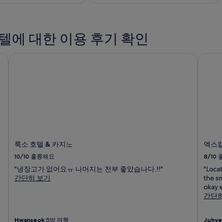
클
금:
금:
입
입
금
금
이
이
₩1,141,880
₩621,328
럽
니
니
며,
며,
및
및
다.
엘
다.
표
표
수
수
텔에 대한 이용 후기 확인
준
준
라
수
수
요
요
라
료
료
금
금
룩소 호텔 & 카지노
엑스칼
에
에
포
포
센
대
대
함
함
터
한
한
자
자
스
세
세
트
한
한
립
정
정
보
보
라
를
를
스
확
확
룩소 호텔 & 카지노
엑스칼
인
인
베
10/10
훌륭해요
8/10
해
해
이
주
주
"냉장고가 없어요ㅠ 나머지는 전부 좋았습나다.!!"
"Locat
세
세
간단히 보기
the s
거
요.
요.
okay e
스
간단히
사
진
Hwanseok
5박 여행
Juhye