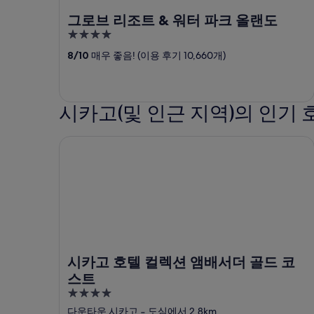
그로브 리조트 & 워터 파크 올랜도
4
out
8
/
10
매우 좋음! (이용 후기 10,660개)
of
5
시카고(및 인근 지역)의 인기 
시카고 호텔 컬렉션 앰배서더 골드 코스트
시카고 호텔 컬렉션 앰배서더 골드 코
스트
4
out
다운타운 시카고
‐
도심에서 2.8km