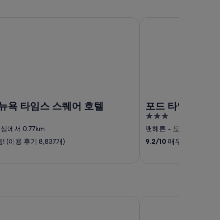
 타임스 스퀘어 호텔
포드 타임스 스퀘어
뉴욕 타임스 스퀘어 호텔
포드 타임스 스
3
out
심에서 0.77km
맨해튼
‐
도심에서 0.6k
of
! (이용 후기 8,837개)
9.2
/
10
매우 훌륭함! (이용
5
& 카지노
더 베네치안 리조트 