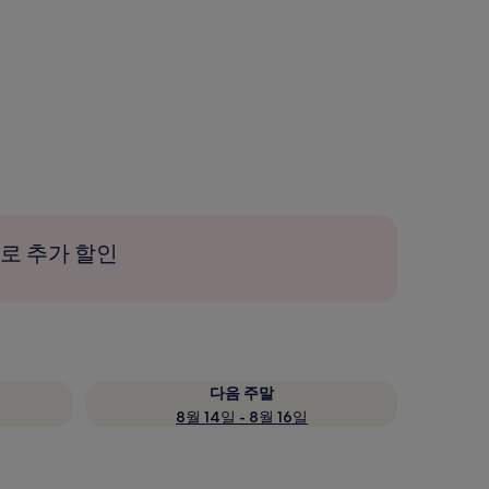
로 추가 할인
다음 주말
8월 14일 - 8월 16일