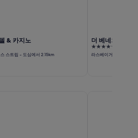
텔 & 카지노
더 베네치안 리
5
out
스 스트립
‐
도심에서 2.15km
라스베이거스 스트립
‐
of
5
카바나 베이 비치 리조트
웨스트게이트 레이크 리