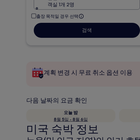
객실 1개 2명
출장 목적일 경우 선택
검색
계획 변경 시 무료 취소 옵션 이용
다음 날짜의 요금 확인
오늘 밤
8월 5일 - 8월 6일
미국 숙박 정보