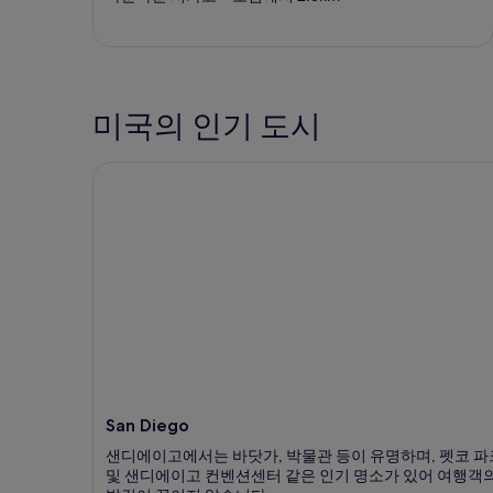
of
5
미국의 인기 도시
San Diego
San Diego
샌디에이고에서는 바닷가, 박물관 등이 유명하며, 펫코 파
및 샌디에이고 컨벤션센터 같은 인기 명소가 있어 여행객