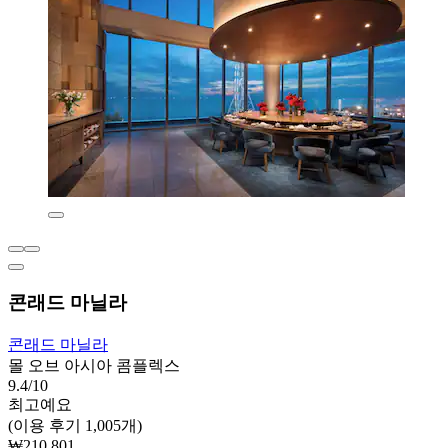
콘래드 마닐라
콘래드 마닐라
몰 오브 아시아 콤플렉스
9.4/10
최고예요
(이용 후기 1,005개)
₩210,801