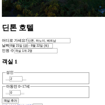
딘톤 호텔
어디로 가세요?
날짜
인원 수
객실 1
성인
아동
만 0~17세
객실 추가