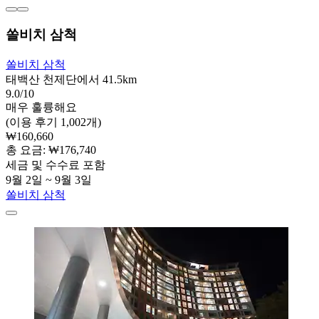
쏠비치 삼척
쏠비치 삼척
태백산 천제단에서 41.5km
9.0/10
매우 훌륭해요
(이용 후기 1,002개)
₩160,660
총 요금: ₩176,740
세금 및 수수료 포함
9월 2일 ~ 9월 3일
쏠비치 삼척