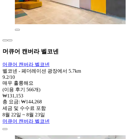
머큐어 캔버라 벨코넨
머큐어 캔버라 벨코넨
벨코넨 - 페더레이션 광장에서 5.7km
9.2/10
매우 훌륭해요
(이용 후기 566개)
₩131,153
총 요금: ₩144,268
세금 및 수수료 포함
8월 22일 ~ 8월 23일
머큐어 캔버라 벨코넨