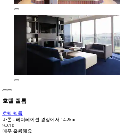
호텔 렐름
호텔 렐름
바톤 - 페더레이션 광장에서 14.2km
9.2/10
매우 훌륭해요