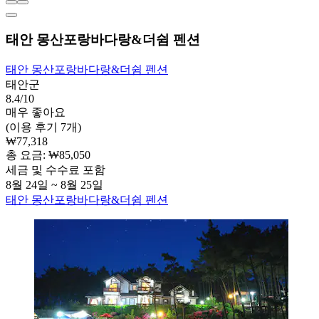
태안 몽산포랑바다랑&더쉼 펜션
태안 몽산포랑바다랑&더쉼 펜션
태안군
8.4/10
매우 좋아요
(이용 후기 7개)
₩77,318
총 요금: ₩85,050
세금 및 수수료 포함
8월 24일 ~ 8월 25일
태안 몽산포랑바다랑&더쉼 펜션