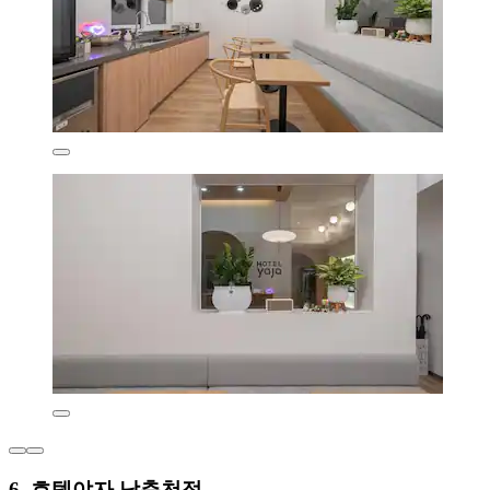
6. 호텔야자 남춘천점