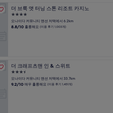
최
고
더 브룩 앳 터닝 스톤 리조트 카지노
더 브룩 앳 터닝 스톤 리조트 카지노
예
요,
4.0
(이
성
오나이다 커뮤니티 맨션 저택에서 6.2km
용
급
10
8.8/10
훌륭해요
(이용 후기 1,003개)
후
숙
점
기
만
박
143
점
개)
시
중
설
8.8
점,
훌
륭
더 크래프츠맨 인 & 스위트
더 크래프츠맨 인 & 스위트
해
요,
3.5
(이
성
오나이다 커뮤니티 맨션 저택에서 33.7km
용
급
10
9.2/10
매우 훌륭해요
(이용 후기 1,451개)
후
숙
점
기
만
박
1,003
점
개)
시
중
설
9.2
점,