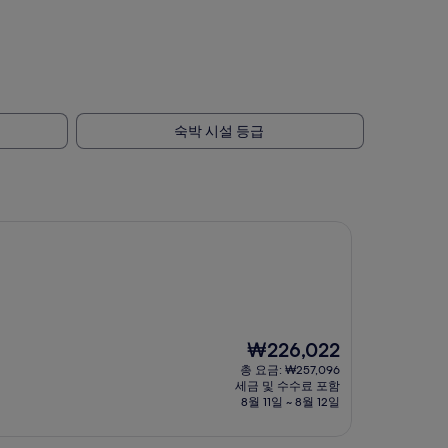
숙박 시설 등급
현
₩226,022
재
총 요금: ₩257,096
요
세금 및 수수료 포함
금
8월 11일 ~ 8월 12일
₩226,022