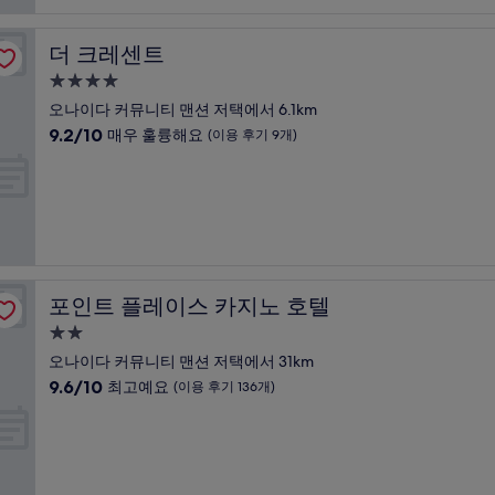
점,
최
고
더 크레센트
더 크레센트
예
요,
4.0
(이
성
오나이다 커뮤니티 맨션 저택에서 6.1km
용
급
10
9.2/10
매우 훌륭해요
(이용 후기 9개)
후
숙
점
기
만
박
20
점
개)
시
중
설
9.2
점,
매
우
포인트 플레이스 카지노 호텔
포인트 플레이스 카지노 호텔
훌
륭
2.0
해
성
오나이다 커뮤니티 맨션 저택에서 31km
요,
급
10
9.6/10
최고예요
(이용 후기 136개)
(이
숙
점
용
만
박
후
점
기
시
중
9
설
9.6
개)