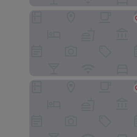
햄프턴 인 베로나 앳 터닝 스톤
페어필드 바이 메리어트 인 & 스위트 베로나 터닝