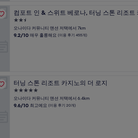
매
지노
우
컴포트 인 & 스위트 베로나, 터닝 스톤 리조트 카지노
컴포트 인 & 스위트 베로나, 터닝 스톤 리조트
훌
륭
2.5
해
성
오나이다 커뮤니티 맨션 저택에서 7km
요,
급
10
9.2/10
매우 훌륭해요
(이용 후기 455개)
(이
숙
점
용
만
박
후
점
기
시
중
1,451
설
9.2
개)
점,
매
우
터닝 스톤 리조트 카지노의 더 로지
터닝 스톤 리조트 카지노의 더 로지
훌
륭
5.0
해
성
오나이다 커뮤니티 맨션 저택에서 6.4km
요,
급
10
9.6/10
최고예요
(이용 후기 20개)
(이
숙
점
용
만
박
후
점
기
시
중
455
설
9.6
개)