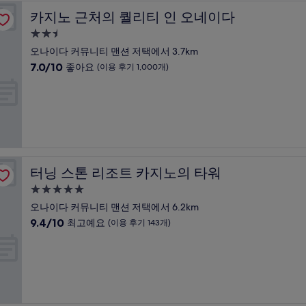
고
카지노 근처의 퀄리티 인 오네이다
카지노 근처의 퀄리티 인 오네이다
예
요,
2.5
(이
성
오나이다 커뮤니티 맨션 저택에서 3.7km
용
급
10
7.0/10
좋아요
(이용 후기 1,000개)
후
숙
점
기
만
박
578
점
개)
시
중
설
7.0
점,
좋
아
터닝 스톤 리조트 카지노의 타워
터닝 스톤 리조트 카지노의 타워
요,
(이
5.0
용
성
오나이다 커뮤니티 맨션 저택에서 6.2km
후
급
10
9.4/10
최고예요
(이용 후기 143개)
기
숙
점
1,000
만
박
개)
점
시
중
설
9.4
점,