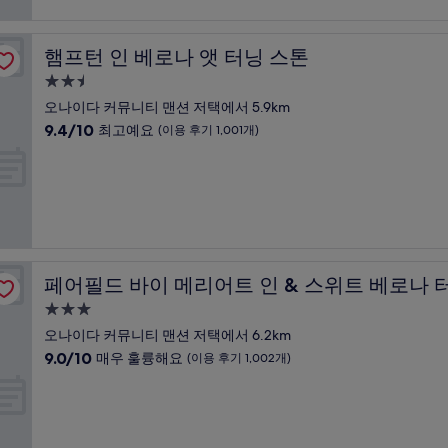
점,
최
고
햄프턴 인 베로나 앳 터닝 스톤
햄프턴 인 베로나 앳 터닝 스톤
예
요,
2.5
(이
성
오나이다 커뮤니티 맨션 저택에서 5.9km
용
급
10
9.4/10
최고예요
(이용 후기 1,001개)
후
숙
점
기
만
박
136
점
개)
시
중
설
9.4
점,
최
 스톤
고
페어필드 바이 메리어트 인 & 스위트 베로나 터닝 스톤
페어필드 바이 메리어트 인 & 스위트 베로나 
예
요,
3.0
(이
성
오나이다 커뮤니티 맨션 저택에서 6.2km
용
급
10
9.0/10
매우 훌륭해요
(이용 후기 1,002개)
후
숙
점
기
만
박
1,001
점
개)
시
중
설
9.0