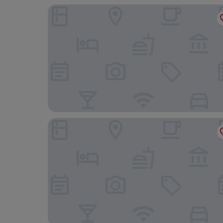
더 브룩 앳 터닝 스톤 리조트 카지노
더 크래프츠맨 인 & 스위트