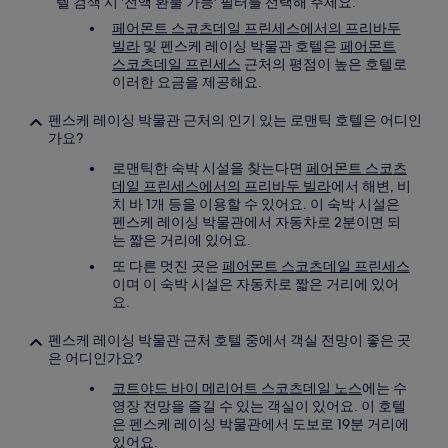
텔 검색 시 '전액 환불 가능' 필터를 선택해 주세요.
페어몬트 스코츠데일 프린세스에서의 프리바두
빌라
및 펜스케 레이싱 박물관 호텔은
페어몬트
스코츠데일 프린세스
근처의 평점이 높은 호텔로
이러한 요금을 제공해요.
펜스케 레이싱 박물관 근처의 인기 있는 로맨틱 호텔은 어디인
가요?
로맨틱한 숙박 시설을 찾는다면
페어몬트 스코츠
데일 프린세스에서의 프리바두 빌라
에서 해변, 비
치 바 1개 등을 이용할 수 있어요. 이 숙박 시설은
펜스케 레이싱 박물관에서 자동차로 2분이면 되
는 짧은 거리에 있어요.
또 다른 멋진 곳은
페어몬트 스코츠데일 프린세스
이며 이 숙박 시설은 자동차로 짧은 거리에 있어
요.
펜스케 레이싱 박물관 근처 호텔 중에서 객실 전망이 좋은 곳
은 어디인가요?
코트야드 바이 메리어트 스코츠데일 노스
에는 수
영장 전망을 즐길 수 있는 객실이 있어요. 이 호텔
은 펜스케 레이싱 박물관에서 도보로 19분 거리에
있어요.