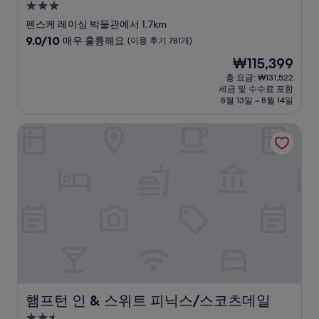
3.0
성
펜스케 레이싱 박물관에서 1.7km
급
10
9.0/10
매우 훌륭해요
(이용 후기 781개)
숙
점
현
₩115,399
만
박
재
점
총 요금: ₩131,522
시
요
세금 및 수수료 포함
중
설
금
8월 13일 ~ 8월 14일
9.0
₩115,399
점,
햄프턴 인 & 스위트 피닉스/스코츠데일
매
우
훌
륭
해
요,
(이
용
후
기
781
개)
햄프턴 인 & 스위트 피닉스/스코츠데일
햄프턴 인 & 스위트 피닉스/스코츠데일
2.5