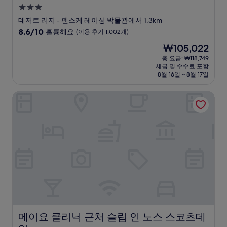
3.0
성
데저트 리지 - 펜스케 레이싱 박물관에서 1.3km
급
10
8.6/10
훌륭해요
(이용 후기 1,002개)
숙
점
현
₩105,022
만
박
재
점
총 요금: ₩118,749
시
요
세금 및 수수료 포함
중
설
금
8월 16일 ~ 8월 17일
8.6
₩105,022
점,
메이요 클리닉 근처 슬립 인 노스 스코츠데일
훌
륭
해
요,
(이
용
후
기
1,002
개)
메이요 클리닉 근처 슬립 인 노스 스코츠데일
메이요 클리닉 근처 슬립 인 노스 스코츠데