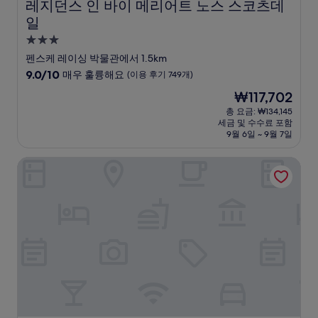
레지던스 인 바이 메리어트 노스 스코츠데일
레지던스 인 바이 메리어트 노스 스코츠데
일
3.0
성
펜스케 레이싱 박물관에서 1.5km
급
10
9.0/10
매우 훌륭해요
(이용 후기 749개)
숙
점
현
₩117,702
만
박
재
점
총 요금: ₩134,145
시
요
세금 및 수수료 포함
중
설
금
9월 6일 ~ 9월 7일
9.0
₩117,702
점,
힐튼 베케이션 클럽 스코츠데일 링크스 리조트
매
우
훌
륭
해
요,
(이
용
후
기
749
개)