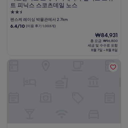
트 피닉스 스코츠데일 노스
2.5
성
펜스케 레이싱 박물관에서 2.7km
급
10
6.4/10
(이용 후기 1,003개)
숙
점
현
₩84,931
만
박
재
점
총 요금: ₩96,800
시
요
세금 및 수수료 포함
중
설
금
8월 7일 ~ 8월 8일
6.4
₩84,931
점,
레지던스 인 바이 메리어트 노스 스코츠데일
(이
용
후
기
1,003
개)