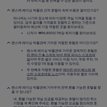
타 숙박 시설 등 선택할 수 있는 옵션이 많아요.
펜스케 레이싱 박물관 근처 호텔의 숙박 비용은 얼마인가요?
떠나려는 시기와 장소에 따라 다양한 객실 가격을 찾을 수
있어요. 검색 결과를 가격별로 정렬하고 원하는 기준으로
필터링하여 예산에 가장 적합한 곳을 찾아보세요.
시작가: ₩96,800의 1박당 최저가를 찾아보세요.
펜스케 레이싱 박물관에 가까운 저렴한 호텔은 어디인가요?
펜스케 레이싱 박물관에 가까운 경제적인 호텔은
라 퀸타 인 & 스위트 바이 윈덤 피닉스 스코츠데
일
이며 무료 셀프 서비스 아침 식사, 무료 주차, 야
외 수영장 1개 등을 이용할 수 있어요.
두 번째로 저렴한 호텔은
에이든 바이 베스트 웨
스턴 스코츠데일 노스
이며, 자동차로 짧은 거리에
있어요.
펜스케 레이싱 박물관에 가까우며 전액 환불 가능한 호텔을 찾
을 수 있나요?
네. 환불 가능한 객실 요금을 제공하는 호텔이 많지만 취소
기한을 꼭 확인해 주세요. 환불 가능한 요금을 찾으려면 호