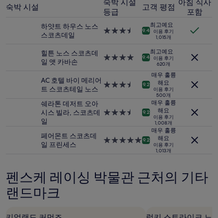
숙박 시설
아침 식사
이
숙박 시설
고객 평점
내
등급
포함
성
최고예요
하얏트 하우스 노스
인
3.5
9.4
이용 후기
스코츠데일
2
1,015개
성
명
급
최고예요
힐튼 노스 스코츠데
1
숙
4.0
9.4
이용 후기
일 앳 카바손
박
620개
박
성
기
시
급
매우 훌륭
AC 호텔 바이 메리어
준
설
해요
숙
3.5
9.2
트 스코츠테일 노스
최
이용 후기
박
성
500개
저
시
급
매우 훌륭
쉐라톤 데저트 오아
가
설
숙
해요
시스 빌라, 스코츠데
3.5
9.2
입
이용 후기
박
일
성
1,008개
니
시
급
매우 훌륭
다.
페어몬트 스코츠데
설
숙
해요
5.0
9.2
요
일 프린세스
이용 후기
박
성
금
1,013개
시
급
과
설
숙
예
펜스케 레이싱 박물관 근처의 기타
박
약
시
가
랜드마크
설
능
여
부
키얼랜드 커먼즈
럭키 스트라이크 노