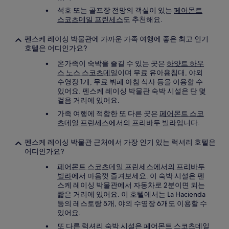
석호 또는 골프장 전망의 객실이 있는
페어몬트
스코츠데일 프린세스
도 추천해요.
펜스케 레이싱 박물관에 가까운 가족 여행에 좋은 최고 인기
호텔은 어디인가요?
온가족이 숙박을 즐길 수 있는 곳은
하얏트 하우
스 노스 스코츠데일
이며 무료 유아용침대, 야외
수영장 1개, 무료 뷔페 아침 식사 등을 이용할 수
있어요. 펜스케 레이싱 박물관 숙박 시설은 단 몇
걸음 거리에 있어요.
가족 여행에 적합한 또 다른 곳은
페어몬트 스코
츠데일 프린세스에서의 프리바두 빌라
입니다.
펜스케 레이싱 박물관 근처에서 가장 인기 있는 럭셔리 호텔은
어디인가요?
페어몬트 스코츠데일 프린세스에서의 프리바두
빌라
에서 마음껏 즐겨보세요. 이 숙박 시설은 펜
스케 레이싱 박물관에서 자동차로 2분이면 되는
짧은 거리에 있어요. 이 호텔에서는 La Hacienda
등의 레스토랑 5개, 야외 수영장 6개도 이용할 수
있어요.
또 다른 럭셔리 숙박 시설은
페어몬트 스코츠데일