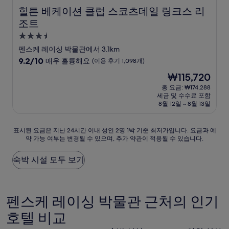
힐튼 베케이션 클럽 스코츠데일 링크스 리조트
힐튼 베케이션 클럽 스코츠데일 링크스 리
조트
3.5
성
펜스케 레이싱 박물관에서 3.1km
급
10
9.2/10
매우 훌륭해요
(이용 후기 1,098개)
숙
점
현
₩115,720
만
박
재
점
총 요금: ₩174,288
시
요
세금 및 수수료 포함
중
설
금
8월 12일 ~ 8월 13일
9.2
₩115,720
점,
매
표
표시된 요금은 지난 24시간 이내 성인 2명 1박 기준 최저가입니다. 요금과 예
우
약 가능 여부는 변경될 수 있으며, 추가 약관이 적용될 수 있습니다.
시
훌
된
륭
요
숙박 시설 모두 보기
해
금
요,
은
(이
지
용
난
펜스케 레이싱 박물관 근처의 인기
후
24
기
호텔 비교
시
1,098
간
개)