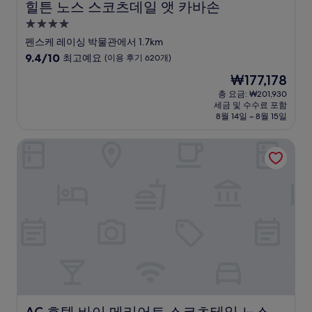
힐튼 노스 스코츠데일 앳 카바손
힐튼 노스 스코츠데일 앳 카바손
4.0
성
펜스케 레이싱 박물관에서 1.7km
급
10
9.4/10
최고예요
(이용 후기 620개)
숙
점
현
₩177,178
만
박
재
점
총 요금: ₩201,930
시
요
세금 및 수수료 포함
중
설
금
8월 14일 ~ 8월 15일
9.4
₩177,178
점,
AC 호텔 바이 메리어트 스코츠테일 노스
최
고
예
요,
(이
용
후
기
620
개)
AC 호텔 바이 메리어트 스코츠테일 노스