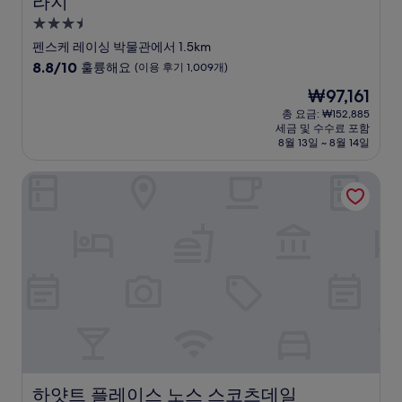
라지
3.5
성
펜스케 레이싱 박물관에서 1.5km
급
10
8.8/10
훌륭해요
(이용 후기 1,009개)
숙
점
현
₩97,161
만
박
재
점
총 요금: ₩152,885
시
요
세금 및 수수료 포함
중
설
금
8월 13일 ~ 8월 14일
8.8
₩97,161
점,
하얏트 플레이스 노스 스코츠데일
훌
륭
해
요,
(이
용
후
기
1,009
개)
하얏트 플레이스 노스 스코츠데일
하얏트 플레이스 노스 스코츠데일