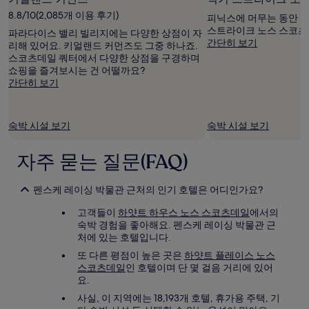
는
8.8/10(2,085개 이용 후기)
변
피닉스에 머무는 동안 노
경
스트라이크 노스 스코츠
파라다이스 밸리 빌리지에는 다양한 상점이 자
될
간단히 보기
리해 있어요. 키얼랜드 커먼즈도 그중 하나죠.
수
스코츠데일 쿼터에서 다양한 상점을 구경하며
있
쇼핑을 즐겨보시는 건 어떨까요?
으
간단히 보기
며,
추
가
숙박 시설 보기
숙박 시설 보기
약
관
이
자주 묻는 질문(FAQ)
적
용
펜스케 레이싱 박물관 근처의 인기 호텔은 어디인가요?
될
수
고객들이
하얏트 하우스 노스 스코츠데일
에서의
있
숙박 경험을 좋아해요. 펜스케 레이싱 박물관 근
습
처에 있는 호텔입니다.
니
다.
또 다른 평점이 높은 곳은
하얏트 플레이스 노스
스코츠데일
인 호텔이며 단 몇 걸음 거리에 있어
요.
사실, 이 지역에는 18,193개 호텔, 휴가용 주택, 기