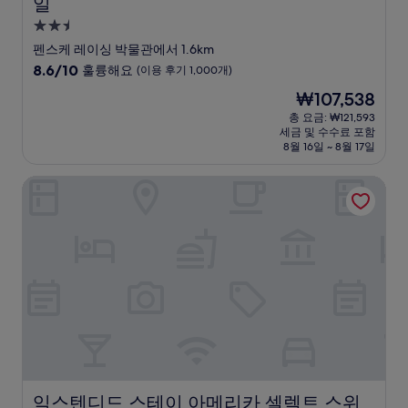
일
2.5
성
펜스케 레이싱 박물관에서 1.6km
급
10
8.6/10
훌륭해요
(이용 후기 1,000개)
숙
점
현
₩107,538
만
박
재
점
총 요금: ₩121,593
시
요
세금 및 수수료 포함
중
설
금
8월 16일 ~ 8월 17일
8.6
₩107,538
점,
익스텐디드 스테이 아메리카 셀렉트 스위트 피닉스 스코츠데
훌
륭
해
요,
(이
용
후
기
1,000
개)
익스텐디드 스테이 아메리카 셀렉트 스위트 피닉스 스코츠
익스텐디드 스테이 아메리카 셀렉트 스위