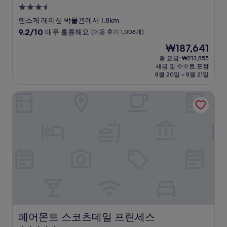
3.5
성
펜스케 레이싱 박물관에서 1.8km
급
10
9.2/10
매우 훌륭해요
(이용 후기 1,008개)
숙
점
현
₩187,641
만
박
재
점
총 요금: ₩213,855
시
요
세금 및 수수료 포함
중
설
금
8월 20일 ~ 8월 21일
9.2
₩187,641
점,
페어몬트 스코츠데일 프린세스
매
우
훌
륭
해
요,
(이
용
후
기
1,008
개)
페어몬트 스코츠데일 프린세스
페어몬트 스코츠데일 프린세스