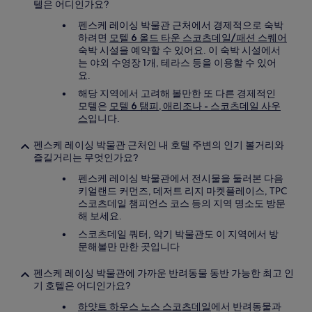
텔은 어디인가요?
펜스케 레이싱 박물관 근처에서 경제적으로 숙박
하려면
모텔 6 올드 타운 스코츠데일/패션 스퀘어
숙박 시설을 예약할 수 있어요. 이 숙박 시설에서
는 야외 수영장 1개, 테라스 등을 이용할 수 있어
요.
해당 지역에서 고려해 볼만한 또 다른 경제적인
모텔은
모텔 6 탬피, 애리조나 - 스코츠데일 사우
스
입니다.
펜스케 레이싱 박물관 근처인 내 호텔 주변의 인기 볼거리와
즐길거리는 무엇인가요?
펜스케 레이싱 박물관에서 전시물을 둘러본 다음
키얼랜드 커먼즈, 데저트 리지 마켓플레이스, TPC
스코츠데일 챔피언스 코스 등의 지역 명소도 방문
해 보세요.
스코츠데일 쿼터, 악기 박물관도 이 지역에서 방
문해볼만 만한 곳입니다
펜스케 레이싱 박물관에 가까운 반려동물 동반 가능한 최고 인
기 호텔은 어디인가요?
하얏트 하우스 노스 스코츠데일
에서 반려동물과