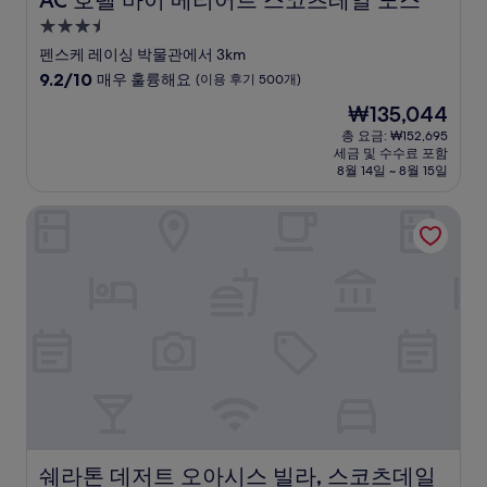
AC 호텔 바이 메리어트 스코츠테일 노스
3.5
성
펜스케 레이싱 박물관에서 3km
급
10
9.2/10
매우 훌륭해요
(이용 후기 500개)
숙
점
현
₩135,044
만
박
재
점
총 요금: ₩152,695
시
요
세금 및 수수료 포함
중
설
금
8월 14일 ~ 8월 15일
9.2
₩135,044
점,
쉐라톤 데저트 오아시스 빌라, 스코츠데일
매
우
훌
륭
해
요,
(이
용
후
기
500
개)
쉐라톤 데저트 오아시스 빌라, 스코츠데일
쉐라톤 데저트 오아시스 빌라, 스코츠데일