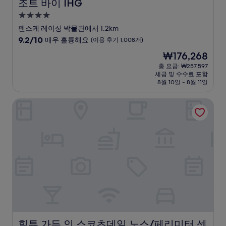
조트 바이 IHG
4.0
성
펜스케 레이싱 박물관에서 1.2km
급
10
9.2/10
매우 훌륭해요
(이용 후기 1,008개)
숙
점
현
₩176,268
만
박
재
점
총 요금: ₩257,597
시
요
세금 및 수수료 포함
중
설
금
8월 10일 ~ 8월 11일
9.2
₩176,268
점,
힐튼 가든 인 스코츠데일 노스/페리미터 센터
매
우
훌
륭
해
요,
(이
용
후
기
1,008
개)
힐튼 가든 인 스코츠데일 노스/페리미터 센터
힐튼 가든 인 스코츠데일 노스/페리미터 센