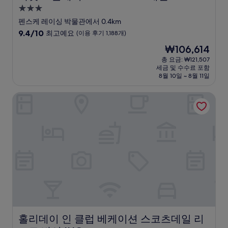
3.0
성
펜스케 레이싱 박물관에서 0.4km
급
10
9.4/10
최고예요
(이용 후기 1,188개)
숙
점
현
₩106,614
만
박
재
점
총 요금: ₩121,507
시
요
세금 및 수수료 포함
중
설
금
8월 10일 ~ 8월 11일
9.4
₩106,614
점,
홀리데이 인 클럽 베케이션 스코츠데일 리조트 바이 IHG
최
고
예
요,
(이
용
후
기
1,188
개)
홀리데이 인 클럽 베케이션 스코츠데일 리조트 바이 IHG
홀리데이 인 클럽 베케이션 스코츠데일 리