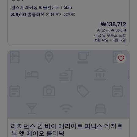
성
펜스케 레이싱 박물관에서 1.6km
급
10
8.8/10
훌륭해요
(이용 후기 609개)
숙
점
현
₩138,712
만
박
재
점
총 요금: ₩156,841
시
요
세금 및 수수료 포함
중
설
금
8월 16일 ~ 8월 17일
8.8
₩138,712
점,
레지던스 인 바이 매리어트 피닉스 데저트 뷰 앳 메이오 클리
훌
륭
해
요,
(이
용
후
기
609
개)
레지던스 인 바이 매리어트 피닉스 데저트 뷰 앳 메이오 클
레지던스 인 바이 매리어트 피닉스 데저트
뷰 앳 메이오 클리닉