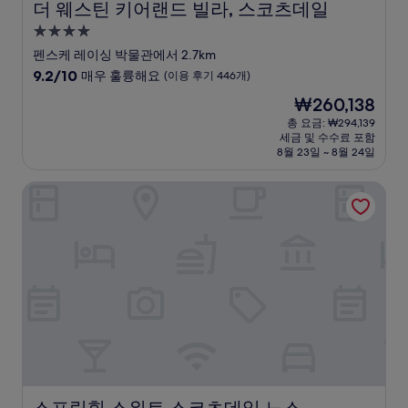
더 웨스틴 키어랜드 빌라, 스코츠데일
더 웨스틴 키어랜드 빌라, 스코츠데일
4.0
성
펜스케 레이싱 박물관에서 2.7km
급
10
9.2/10
매우 훌륭해요
(이용 후기 446개)
숙
점
현
₩260,138
만
박
재
점
총 요금: ₩294,139
시
요
세금 및 수수료 포함
중
설
금
8월 23일 ~ 8월 24일
9.2
₩260,138
점,
스프링힐 스위트 스코츠데일 노스
매
우
훌
륭
해
요,
(이
용
후
기
446
개)
스프링힐 스위트 스코츠데일 노스