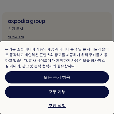
카레프리의 주차 가능 호텔
템피의 저렴한 호텔
템피의 럭셔리 호텔
템피의 4성급 호텔
인기 도시
템피의 가족 여행 호텔
일본의 호텔
피닉스의 피트니스 센터가 있는 호텔
싱가포르 호텔
피닉스의 코티지
우리는 소셜 미디어 기능의 제공과 데이터 분석 및 본 사이트가 올바
이탈리아의 호텔
로 동작하고 개인화된 콘텐츠와 광고를 제공하기 위해 쿠키를 사용
피닉스의 빌라
하고 있습니다. 회사 사이트에 대한 귀하의 사용 정보를 회사의 소
미국의 호텔
피닉스의 아파트식 호텔
셜 미디어, 광고 및 분석 협력사와 공유합니다.
한국의 호텔
피닉스의 게스트하우스
모든 쿠키 허용
피닉스의 모텔
대만 베스트 호텔
피닉스의 4성급 호텔
아르헨티나 베스트 호텔
모두 거부
피닉스의 5성급 호텔
베트남의 호텔
피닉스의 비즈니스 호텔
인도네시아 베스트 호텔
쿠키 설정
피닉스의 성소수자 환영 호텔