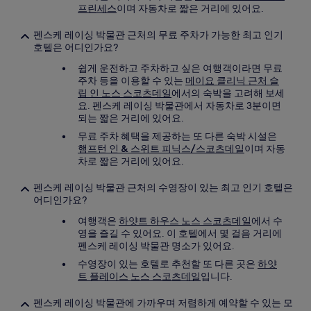
프린세스
이며 자동차로 짧은 거리에 있어요.
펜스케 레이싱 박물관 근처의 무료 주차가 가능한 최고 인기
호텔은 어디인가요?
쉽게 운전하고 주차하고 싶은 여행객이라면 무료
주차 등을 이용할 수 있는
메이요 클리닉 근처 슬
립 인 노스 스코츠데일
에서의 숙박을 고려해 보세
요. 펜스케 레이싱 박물관에서 자동차로 3분이면
되는 짧은 거리에 있어요.
무료 주차 혜택을 제공하는 또 다른 숙박 시설은
햄프턴 인 & 스위트 피닉스/스코츠데일
이며 자동
차로 짧은 거리에 있어요.
펜스케 레이싱 박물관 근처의 수영장이 있는 최고 인기 호텔은
어디인가요?
여행객은
하얏트 하우스 노스 스코츠데일
에서 수
영을 즐길 수 있어요. 이 호텔에서 몇 걸음 거리에
펜스케 레이싱 박물관 명소가 있어요.
수영장이 있는 호텔로 추천할 또 다른 곳은
하얏
트 플레이스 노스 스코츠데일
입니다.
펜스케 레이싱 박물관에 가까우며 저렴하게 예약할 수 있는 모