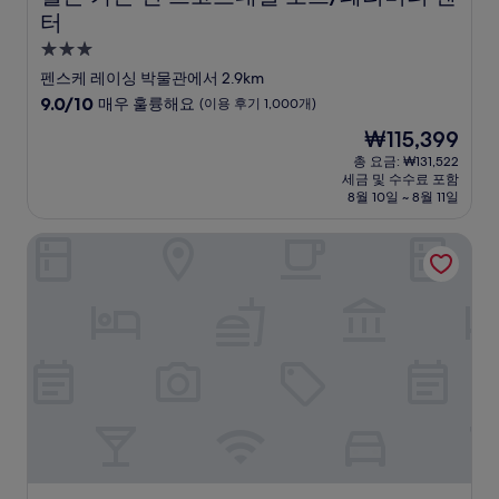
터
3.0
성
펜스케 레이싱 박물관에서 2.9km
급
10
9.0/10
매우 훌륭해요
(이용 후기 1,000개)
숙
점
현
₩115,399
만
박
재
점
총 요금: ₩131,522
시
요
세금 및 수수료 포함
중
설
금
8월 10일 ~ 8월 11일
9.0
₩115,399
점,
더 웨스틴 키어랜드 빌라, 스코츠데일
매
우
훌
륭
해
요,
(이
용
후
기
1,000
개)