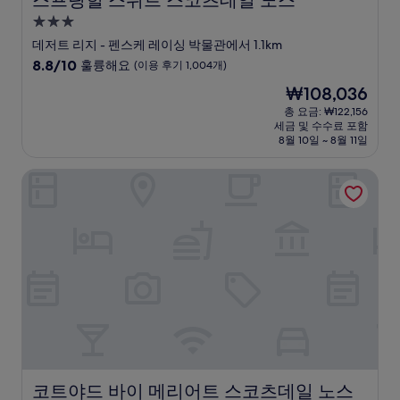
스프링힐 스위트 스코츠데일 노스
3.0
성
데저트 리지 - 펜스케 레이싱 박물관에서 1.1km
급
10
8.8/10
훌륭해요
(이용 후기 1,004개)
숙
점
현
₩108,036
만
박
재
점
총 요금: ₩122,156
시
요
세금 및 수수료 포함
중
설
금
8월 10일 ~ 8월 11일
8.8
₩108,036
점,
코트야드 바이 메리어트 스코츠데일 노스
훌
륭
해
요,
(이
용
후
기
1,004
개)
코트야드 바이 메리어트 스코츠데일 노스
코트야드 바이 메리어트 스코츠데일 노스