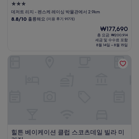
3.0
성
데저트 리지 - 펜스케 레이싱 박물관에서 2.9km
급
10
8.8/10
훌륭해요
(이용 후기 917개)
숙
점
현
₩177,690
만
박
재
점
총 요금: ₩200,914
시
요
세금 및 수수료 포함
중
설
금
8월 14일 ~ 8월 15일
8.8
₩177,690
점,
힐튼 베이케이션 클럽 스코츠데일 빌라 미라지
훌
륭
해
요,
(이
용
후
기
917
개)
힐튼 베이케이션 클럽 스코츠데일 빌라 미라지
힐튼 베이케이션 클럽 스코츠데일 빌라 미