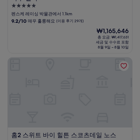
5.0
성
펜스케 레이싱 박물관에서 1.1km
급
10
9.2/10
매우 훌륭해요
(이용 후기 29개)
숙
점
현
₩1,165,646
만
박
재
점
총 요금: ₩1,417,631
시
요
세금 및 수수료 포함
중
설
금
8월 9일 ~ 8월 10일
9.2
₩1,165,646
점,
홈2 스위트 바이 힐튼 스코츠데일 노스
매
우
훌
륭
해
요,
(이
용
후
기
29
개)
홈2 스위트 바이 힐튼 스코츠데일 노스
홈2 스위트 바이 힐튼 스코츠데일 노스