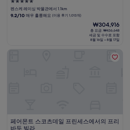
5.0
성
펜스케 레이싱 박물관에서 1.1km
급
10
9.2/10
매우 훌륭해요
(이용 후기 1,013개)
숙
점
현
₩304,916
만
박
재
점
총 요금: ₩436,648
시
요
세금 및 수수료 포함
중
설
금
8월 16일 ~ 8월 17일
9.2
₩304,916
점,
페어몬트 스코츠데일 프린세스에서의 프리바두 빌라
매
우
훌
륭
해
요,
(이
용
후
기
1,013
개)
페어몬트 스코츠데일 프린세스에서의 프리바두 빌라
페어몬트 스코츠데일 프린세스에서의 프리
바두 빌라