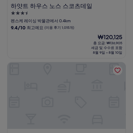
하얏트 하우스 노스 스코츠데일
하얏트 하우스 노스 스코츠데일
3.5
성
펜스케 레이싱 박물관에서 0.4km
급
10
9.4/10
최고예요
(이용 후기 1,015개)
숙
점
현
₩120,125
만
박
재
점
총 요금: ₩136,905
시
요
세금 및 수수료 포함
중
설
금
8월 9일 ~ 8월 10일
9.4
₩120,125
점,
힐튼 노스 스코츠데일 앳 카바손
최
고
예
요,
(이
용
후
기
1,015
개)