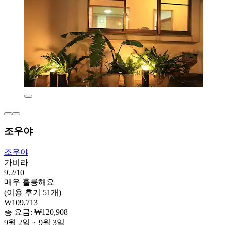
조우야
조우야
가비라
9.2/10
매우 훌륭해요
(이용 후기 51개)
₩109,713
총 요금: ₩120,908
9월 2일 ~ 9월 3일