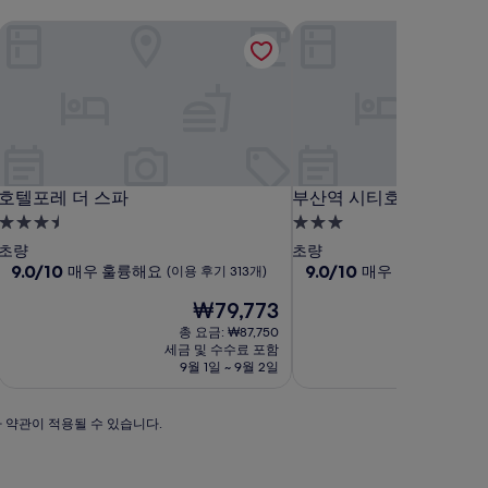
호텔포레 더 스파
부산역 시티호텔
호텔포레 더 스파
부산역 시티호텔
호텔포레 더 스파
부산역 시티호텔
3.5
3.0
성
성
초량
초량
급
10
급
10
9.0/10
9.0/10
매우 훌륭해요
매우 훌륭해요
(이용 후기 313개)
(이용
점
점
숙
숙
현
₩79,773
만
만
박
박
재
점
점
총 요금: ₩87,750
총
시
시
요
중
중
세금 및 수수료 포함
세금
설
금
설
9.0
9.0
9월 1일 ~ 9월 2일
9월
₩79,773
₩
점,
점,
매
매
가 약관이 적용될 수 있습니다.
우
우
훌
훌
륭
륭
해
해