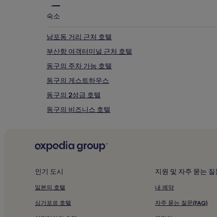
과
예
숙소
약
가
남포동 거리 근처 호텔
능
여
부산항 여객터미널 근처 호텔
부
동구의 주차 가능 호텔
는
변
동구의 게스트하우스
경
될
동구의 2성급 호텔
수
동구의 비즈니스 호텔
있
으
삼익탁구장 근처 호텔
며,
추
자성대공원 근처 호텔
가
부평 깡통 시장 근처 호텔
약
관
서면 메디컬 스트리트 근처 무료 아침 식사 제공 호텔
인기 도시
지원 및 자주 묻는 질
이
적
서면 메디컬 스트리트 근처 스파가 있는 리조트 및 호텔
일본의 호텔
내 예약
용
광복동 근처 무료 아침 식사 제공 호텔
될
싱가포르 호텔
자주 묻는 질문(FAQ)
수
광복동의 게스트하우스
있