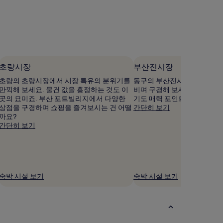
요,
요,
(이
(이
용
용
후
후
기
기
313
316
개)
개)
초량시장
부산진시장
초량의 초량시장에서 시장 특유의 분위기를
동구의 부산진시장에 들러 가
만끽해 보세요. 물건 값을 흥정하는 것도 이
비며 구경해 보세요. 이곳만의
곳의 묘미죠. 부산 포트빌리지에서 다양한
기도 매력 포인트죠.
상점을 구경하며 쇼핑을 즐겨보시는 건 어떨
간단히 보기
까요?
간단히 보기
숙박 시설 보기
숙박 시설 보기