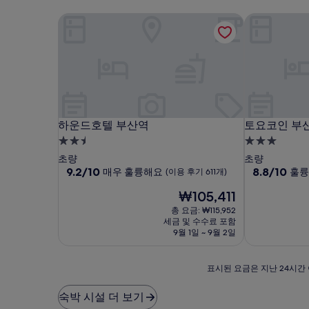
하운드호텔 부산역
토요코인 부산
하운드호텔 부산역
토요코인 부산
하운드호텔 부산역
토요코인 부
2.5
3.0
성
성
초량
초량
급
10
급
10
9.2/10
8.8/10
매우 훌륭해요
훌륭
(이용 후기 611개)
점
점
숙
숙
현
₩105,411
만
만
박
박
재
점
점
총 요금: ₩115,952
시
시
요
중
중
세금 및 수수료 포함
설
금
설
9.2
8.8
9월 1일 ~ 9월 2일
₩105,411
점,
점,
매
훌
표
표시된 요금은 지난 24시간 
우
륭
시
훌
해
된
륭
요,
숙박 시설 더 보기
요
해
(이