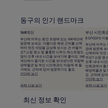
금
요,
용
은
(이
후
지
용
기
난
후
1,404
동구의 인기 랜드마크
24
기
개)
시
611
간
개)
168계단
부산 시민회
이
내
8.0/10(3개 이
부산에 머무는 동안 초량에 있는 168계단에
성
방문해 보세요. 아름다운 해변 근처를 산책
부산에 머무는 
인
하며 멋진 석양을 감상해 보시는 건 어떨까
관에 방문해 보
2
요? 쇼핑 명소 및 훌륭한 시푸드 레스토랑도
산책하며 멋진 
명
많아 오후 내내 시간을 보내기에 좋아요. 168
까요? 쇼핑 명
1
계단에서 즐거운 시간을 보내셨다면 국립해
오후 내내 시간
박
양박물관 및 부산 시민회관도 마음에 쏙 들
민회관에서 즐
기
거예요. 근처에 있어 방문하기도 좋죠.
해양박물관 및 
준
간단히 보기
요. 근처에 있
최
간단히 보기
저
숙박 시설 보기
숙박 시설 보기
가
입
니
최신 정보 확인
다.
요
금