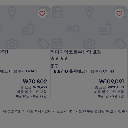
역1
라마다앙코르부산역 호텔
역1
라마다앙코르부산역 호텔
산역1
라마다앙코르부산역 호텔
4.0
성
동구
급
10
8.8/10
해요
훌륭해요
(이용 후기 1,404개)
(이용 후기 1,011개)
점
숙
현
현
₩70,802
₩109,091
만
박
재
재
점
총 요금: ₩78,458
총 요금: ₩120,000
시
요
요
중
세금 및 수수료 포함
세금 및 수수료 포함
금
설
금
8.8
8월 28일 ~ 8월 29일
9월 1일 ~ 9월 2일
₩70,802
₩109,091
점,
훌
이내 성인 2명 1박 기준 최저가입니다. 요금과 예약 가능 여부는 변경될 수 있으며, 추
륭
해
요,
(이