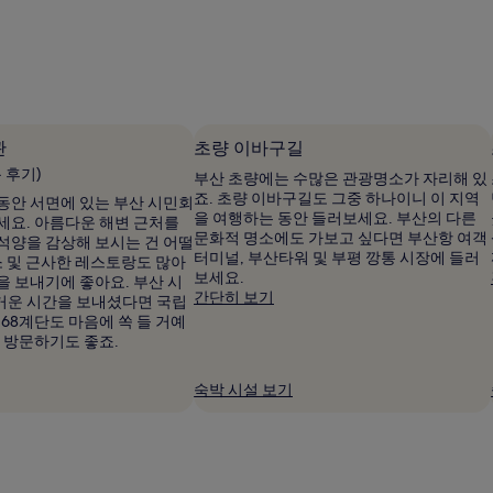
용
후
기
1,011
개)
관
초량 이바구길
용 후기)
부산 초량에는 수많은 관광명소가 자리해 있
죠. 초량 이바구길도 그중 하나이니 이 지역
동안 서면에 있는 부산 시민회
을 여행하는 동안 들러보세요. 부산의 다른
세요. 아름다운 해변 근처를
문화적 명소에도 가보고 싶다면 부산항 여객
석양을 감상해 보시는 건 어떨
터미널, 부산타워 및 부평 깡통 시장에 들러
소 및 근사한 레스토랑도 많아
보세요.
을 보내기에 좋아요. 부산 시
간단히 보기
거운 시간을 보내셨다면 국립
168계단도 마음에 쏙 들 거예
어 방문하기도 좋죠.
숙박 시설 보기