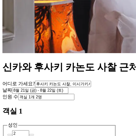
신카와 후사키 카논도 사찰 근
어디로 가세요?
날짜
인원 수
객실 1
성인