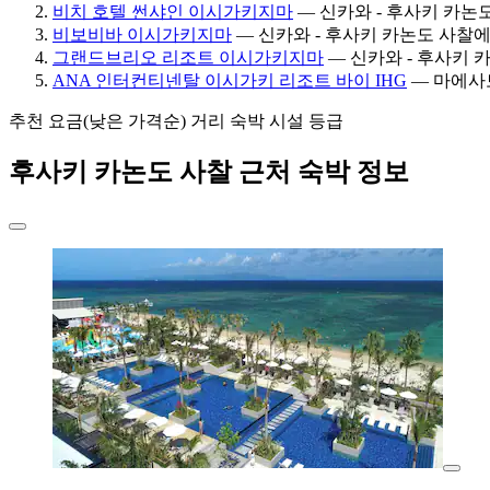
비치 호텔 썬샤인 이시가키지마
— 신카와 - 후사키 카논도 
비보비바 이시가키지마
— 신카와 - 후사키 카논도 사찰에서 0
그랜드브리오 리조트 이시가키지마
— 신카와 - 후사키 카논
ANA 인터컨티넨탈 이시가키 리조트 바이 IHG
— 마에사토
추천
요금(낮은 가격순)
거리
숙박 시설 등급
후사키 카논도 사찰 근처 숙박 정보