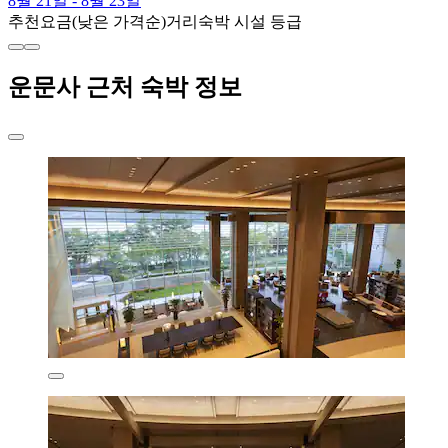
8월 21일 - 8월 23일
추천
요금(낮은 가격순)
거리
숙박 시설 등급
운문사 근처 숙박 정보