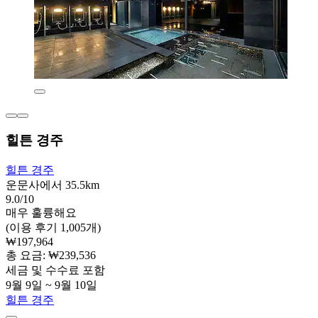
힐튼 경주
힐튼 경주
운문사에서 35.5km
9.0/10
매우 훌륭해요
(이용 후기 1,005개)
₩197,964
총 요금: ₩239,536
세금 및 수수료 포함
9월 9일 ~ 9월 10일
힐튼 경주