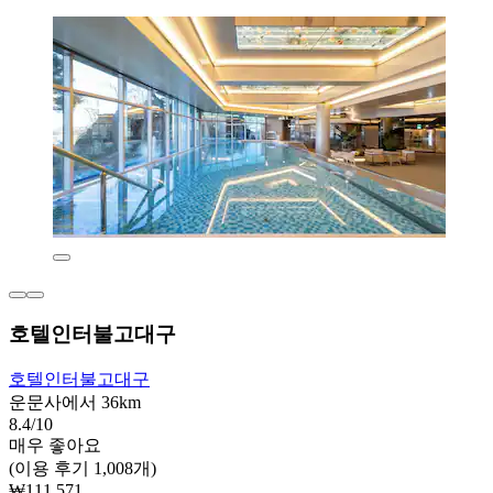
호텔인터불고대구
호텔인터불고대구
운문사에서 36km
8.4/10
매우 좋아요
(이용 후기 1,008개)
₩111,571