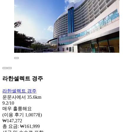
라한셀렉트 경주
라한셀렉트 경주
운문사에서 35.6km
9.2/10
매우 훌륭해요
(이용 후기 1,007개)
₩147,272
총 요금: ₩161,999