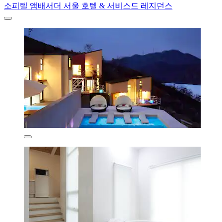
소피텔 앰배서더 서울 호텔 & 서비스드 레지던스