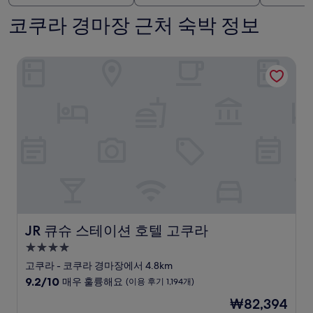
코쿠라 경마장 근처 숙박 정보
JR 큐슈 스테이션 호텔 고쿠라
JR 큐슈 스테이션 호텔 고쿠라
JR 큐슈 스테이션 호텔 고쿠라
4.0
성
고쿠라 - 코쿠라 경마장에서 4.8km
급
10
9.2/10
매우 훌륭해요
(이용 후기 1,194개)
숙
점
현
₩82,394
만
박