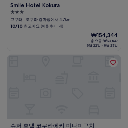
Smile Hotel Kokura
Smile Hotel Kokura
3.0
성
고쿠라 - 코쿠라 경마장에서 4.7km
급
10
10/10
최고예요
(이용 후기 1개)
숙
점
현
₩154,344
만
박
재
점
총 요금: ₩174,537
시
요
8월 22일 ~ 8월 23일
중
설
금
10.0
₩154,344
점,
슈퍼 호텔 코쿠라에키 미나미구치
최
고
예
요,
(이
용
후
기
1
개)
슈퍼 호텔 코쿠라에키 미나미구치
슈퍼 호텔 코쿠라에키 미나미구치