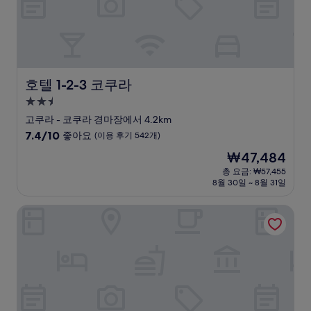
후
기
97
개)
호텔 1-2-3 코쿠라
호텔 1-2-3 코쿠라
2.5
성
고쿠라 - 코쿠라 경마장에서 4.2km
급
10
7.4/10
좋아요
(이용 후기 542개)
숙
점
현
₩47,484
만
박
재
점
총 요금: ₩57,455
시
요
8월 30일 ~ 8월 31일
중
설
금
7.4
₩47,484
점,
호텔 크라운 힐스 코쿠라
좋
아
요,
(이
용
후
기
542