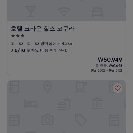
개)
호텔 크라운 힐스 코쿠라
호텔 크라운 힐스 코쿠라
3.0
성
고쿠라 - 코쿠라 경마장에서 4.2km
급
10
7.6/10
좋아요
(이용 후기 164개)
숙
점
현
₩50,949
만
박
재
점
총 요금: ₩61,648
시
요
8월 30일 ~ 8월 31일
중
설
금
7.6
₩50,949
점,
수이수이 가든 료칸
좋
아
요,
(이
용
후
기
164
개)