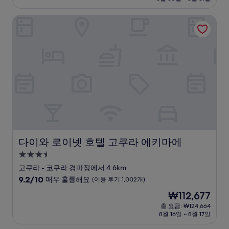
설
금
8.6
₩52,428
점,
다이와 로이넷 호텔 고쿠라 에키마에
훌
륭
해
요,
(이
용
후
기
258
개)
다이와 로이넷 호텔 고쿠라 에키마에
다이와 로이넷 호텔 고쿠라 에키마에
3.5
성
고쿠라 - 코쿠라 경마장에서 4.6km
급
10
9.2/10
매우 훌륭해요
(이용 후기 1,002개)
숙
점
현
₩112,677
만
박
재
점
총 요금: ₩124,664
시
요
8월 16일 ~ 8월 17일
중
설
금
9.2