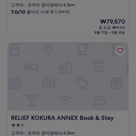
성
고쿠라 - 코쿠라 경마장에서 4.5km
급
10
7.0/10
좋아요
(이용 후기 289개)
숙
점
현
₩79,570
만
박
재
점
총 요금: ₩91,133
시
요
8월 17일 ~ 8월 18일
중
설
금
7.0
₩79,570
점,
RELIEF KOKURA ANNEX Book & Stay
좋
아
요,
(이
용
후
기
289
개)
RELIEF KOKURA ANNEX Book & Stay
RELIEF KOKURA ANNEX Book & Stay
2.5
성
고쿠라 - 코쿠라 경마장에서 4.2km