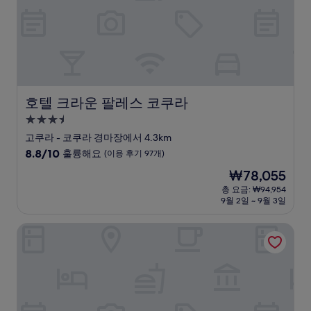
요,
(이
용
후
기
1,005
개)
호텔 크라운 팔레스 코쿠라
호텔 크라운 팔레스 코쿠라
3.5
성
고쿠라 - 코쿠라 경마장에서 4.3km
급
10
8.8/10
훌륭해요
(이용 후기 97개)
숙
점
현
₩78,055
만
박
재
점
총 요금: ₩94,954
시
요
9월 2일 ~ 9월 3일
중
설
금
8.8
₩78,055
점,
호텔 1-2-3 코쿠라
훌
륭
해
요,
(이
용