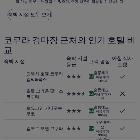
약 가능 여부는 변경될 수 있으며, 추가 약관이 적용될 수 있습니다.
시
륭
된
해
요
숙박 시설 모두 보기
요,
금
(이
은
용
지
후
난
코쿠라 경마장 근처의 인기 호텔 비
기
24
499
교
시
개)
간
숙박 시설
아침 식사
이
숙박 시설
고객 평점
내
등급
포함
성
훌륭해요
퀸테사 호텔 코쿠라
인
3.0
8.8
이용 후기
컴믹&북스
2
264개
성
명
급
훌륭해요
호텔 크라운 팔레스
1
숙
3.5
8.8
이용 후기 97
코쿠라
박
개
박
성
기
시
급
훌륭해요
토요코인 기타구슈
준
설
숙
3.0
8.8
이용 후기
쿠코
최
886개
박
성
저
시
급
매우 좋아
가
설
요
숙
컴포트 호텔 고쿠라
3.0
8.4
입
이용 후기
박
성
339개
니
시
급
매우 좋아