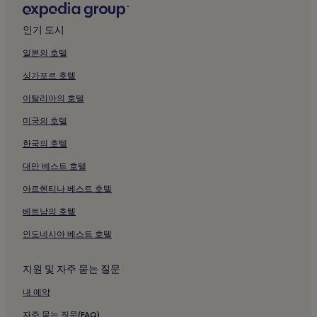
시노자키 호텔
인기 도시
이토즈노모리 동물원 근처 호텔
일본의 호텔
에이쇼지 근처 호텔
싱가포르 호텔
기타큐슈 리버워크 근처 호텔
이탈리아의 호텔
마쓰모토 세이초 기념관 근처 호텔
미국의 호텔
아사노 시오카제 공원 근처 호텔
한국의 호텔
가와치 저수지 근처 호텔
아무 플라자 고쿠라 근처 호텔
대만 베스트 호텔
서일본 종합 전시장 근처 호텔
아르헨티나 베스트 호텔
기타큐슈 만화 박물관 근처 호텔
베트남의 호텔
탄가 시장 근처 호텔
인도네시아 베스트 호텔
아타고 신사 근처 호텔
지원 및 자주 묻는 질문
Tanga 역 근처 호텔
내 예약
이타비츠 호텔
니시코쿠라역 근처 호텔
자주 묻는 질문(FAQ)