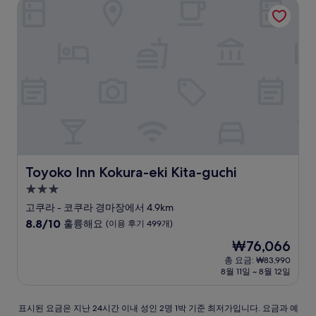
점,
Toyoko Inn Kokura-eki Kita-guchi
매
우
좋
아
요,
(이
용
후
기
148
개)
Toyoko Inn Kokura-eki Kita-guchi
Toyoko Inn Kokura-eki Kita-guchi
3.0
성
고쿠라 - 코쿠라 경마장에서 4.9km
급
10
8.8/10
훌륭해요
(이용 후기 499개)
숙
점
현
₩76,066
만
박
재
점
총 요금: ₩83,990
시
요
8월 11일 ~ 8월 12일
중
설
금
8.8
₩76,066
점,
표
표시된 요금은 지난 24시간 이내 성인 2명 1박 기준 최저가입니다. 요금과 예
훌