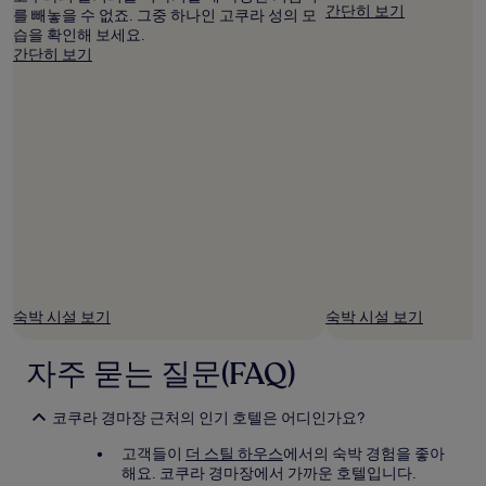
간단히 보기
될
를 빼놓을 수 없죠. 그중 하나인 고쿠라 성의 모
수
습을 확인해 보세요.
있
간단히 보기
습
니
다.
숙박 시설 보기
숙박 시설 보기
자주 묻는 질문(FAQ)
코쿠라 경마장 근처의 인기 호텔은 어디인가요?
고객들이
더 스틸 하우스
에서의 숙박 경험을 좋아
해요. 코쿠라 경마장에서 가까운 호텔입니다.