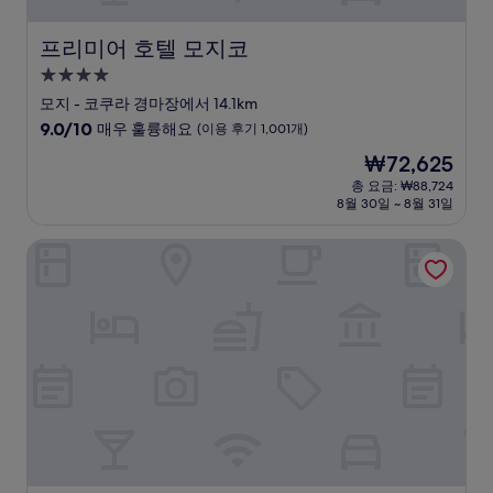
프리미어 호텔 모지코
프리미어 호텔 모지코
4.0
성
모지 - 코쿠라 경마장에서 14.1km
급
10
9.0/10
매우 훌륭해요
(이용 후기 1,001개)
숙
점
현
₩72,625
만
박
재
점
총 요금: ₩88,724
시
요
8월 30일 ~ 8월 31일
중
설
금
9.0
₩72,625
점,
Smile Hotel Kokura
매
우
훌
륭
해
요,
(이
용
후
기
1,001
개)