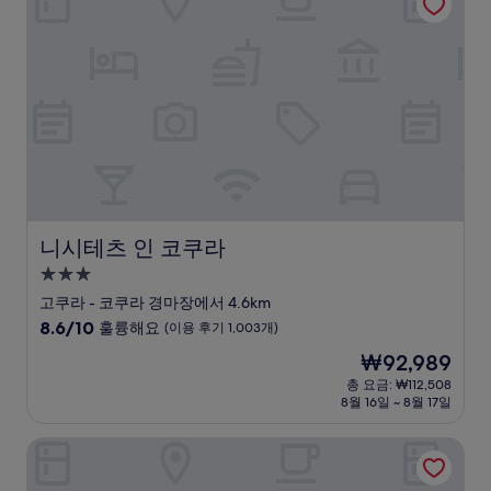
훌
륭
해
요,
(이
용
후
기
300
개)
니시테츠 인 코쿠라
니시테츠 인 코쿠라
3.0
성
고쿠라 - 코쿠라 경마장에서 4.6km
급
10
8.6/10
훌륭해요
(이용 후기 1,003개)
숙
점
현
₩92,989
만
박
재
점
총 요금: ₩112,508
시
요
8월 16일 ~ 8월 17일
중
설
금
8.6
₩92,989
점,
토요코인 고쿠라 스테이션 미나미
훌
륭