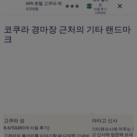
다.
APA 호텔 고쿠라 에
설
숙
요
3.0
8.2
요
키마에
이용 후기
박
성
1,002개
금
시
급
과
설
숙
예
코쿠라 경마장 근처의 기타 랜드마
박
약
시
가
크
설
능
여
부
는
변
경
될
수
있
으
며,
추
가
약
관
고쿠라 성
아타고 신사
이
8.6/10(450개 이용 후기)
기타큐슈시에 머무는 동
적
고 신사에 방문해 보세요
용
고쿠라의 볼거리를 이야기할 때 다양한 기념비