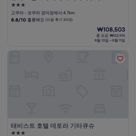
3.0
성
고쿠라 - 코쿠라 경마장에서 4.7km
급
10
8.8/10
훌륭해요
(이용 후기 311개)
숙
점
현
₩108,503
만
박
재
점
총 요금: ₩122,976
시
요
8월 10일 ~ 8월 11일
중
설
금
8.8
₩108,503
점,
태비스트 호텔 데토라 기타큐슈
훌
륭
해
요,
(이
용
후
기
311
개)
태비스트 호텔 데토라 기타큐슈
태비스트 호텔 데토라 기타큐슈
3.0