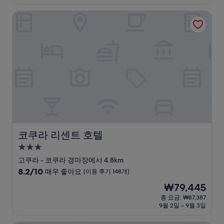
설
금
8.2
₩69,292
점,
코쿠라 리센트 호텔
매
우
좋
아
요,
(이
용
후
기
327
개)
코쿠라 리센트 호텔
코쿠라 리센트 호텔
3.0
성
고쿠라 - 코쿠라 경마장에서 4.8km
급
10
8.2/10
매우 좋아요
(이용 후기 148개)
숙
점
현
₩79,445
만
박
재
점
총 요금: ₩87,387
시
요
9월 2일 ~ 9월 3일
중
설
금
8.2
₩79,445