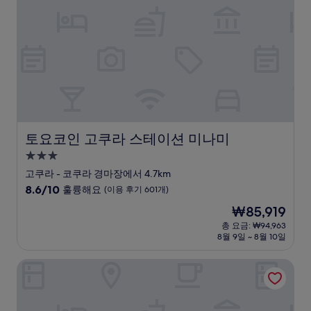
해
요,
(이
용
후
기
1,003
개)
토요코인 고쿠라 스테이션 미나미
토요코인 고쿠라 스테이션 미나미
3.0
성
고쿠라 - 코쿠라 경마장에서 4.7km
급
10
8.6/10
훌륭해요
(이용 후기 601개)
숙
점
현
₩85,919
만
박
재
점
총 요금: ₩94,963
시
요
8월 9일 ~ 8월 10일
중
설
금
8.6
₩85,919
점,
리가 로열 호텔 고쿠라
훌
륭
해