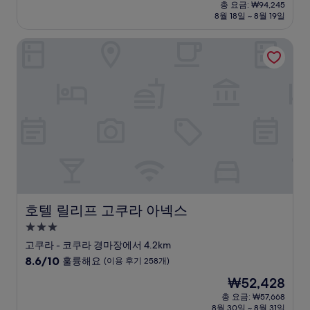
재
점
총 요금: ₩94,245
시
요
8월 18일 ~ 8월 19일
중
설
금
9.2
₩82,394
점,
호텔 릴리프 고쿠라 아넥스
매
우
훌
륭
해
요,
(이
용
후
기
1,194
개)
호텔 릴리프 고쿠라 아넥스
호텔 릴리프 고쿠라 아넥스
3.0
성
고쿠라 - 코쿠라 경마장에서 4.2km
급
10
8.6/10
훌륭해요
(이용 후기 258개)
숙
점
현
₩52,428
만
박
재
점
총 요금: ₩57,668
시
요
8월 30일 ~ 8월 31일
중