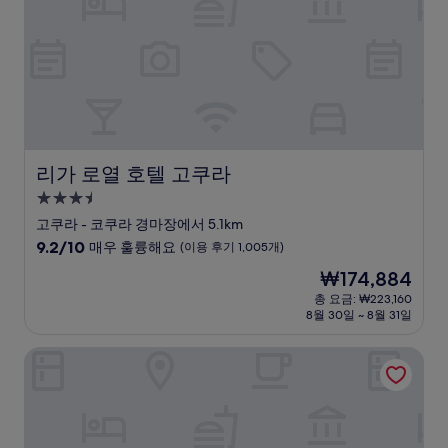
요,
(이
용
후
기
601
개)
리가 로열 호텔 고쿠라
리가 로열 호텔 고쿠라
3.5
성
고쿠라 - 코쿠라 경마장에서 5.1km
급
10
9.2/10
매우 훌륭해요
(이용 후기 1,005개)
숙
점
현
₩174,884
만
박
재
점
총 요금: ₩223,160
시
요
8월 30일 ~ 8월 31일
중
설
금
9.2
₩174,884
점,
호텔 크라운 팔레스 코쿠라
매
우
훌
륭
해