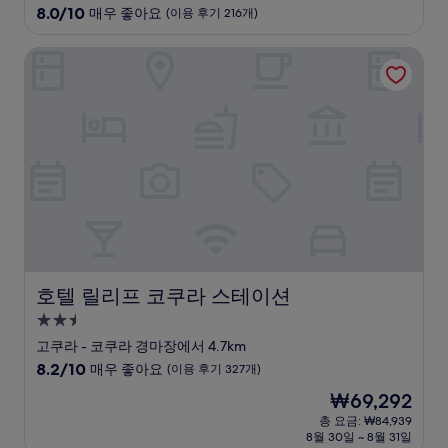
급
10
8.0/10
매우 좋아요
(이용 후기 216개)
숙
점
만
박
호텔 릴리프 코쿠라 스테이션
점
시
중
설
8.0
점,
매
우
좋
아
요,
(이
용
후
기
호텔 릴리프 코쿠라 스테이션
호텔 릴리프 코쿠라 스테이션
216
개)
2.5
성
고쿠라 - 코쿠라 경마장에서 4.7km
급
10
8.2/10
매우 좋아요
(이용 후기 327개)
숙
점
현
₩69,292
만
박
재
점
총 요금: ₩84,939
시
요
8월 30일 ~ 8월 31일
중