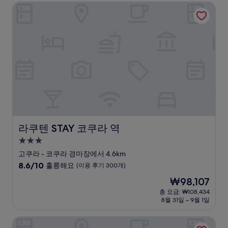
₩112,677
점,
라쿠텐 STAY 코쿠라 역
매
우
훌
륭
해
요,
(이
용
후
기
1,002
개)
라쿠텐 STAY 코쿠라 역
라쿠텐 STAY 코쿠라 역
3.0
성
고쿠라 - 코쿠라 경마장에서 4.6km
급
10
8.6/10
훌륭해요
(이용 후기 300개)
숙
점
현
₩98,107
만
박
재
점
총 요금: ₩108,434
시
요
8월 31일 ~ 9월 1일
중
설
금
8.6
₩98,107
점,
니시테츠 인 코쿠라