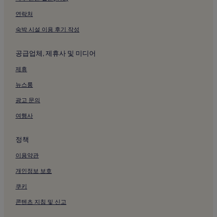
기타큐슈 시립미술관 근처 호텔
연락처
고쿠라 성 근처 호텔
숙박 시설 이용 후기 작성
자연사 박물관 근처 호텔
공급업체, 제휴사 및 미디어
젠린 박물관 근처 호텔
제휴
미야와카시의 주차 가능 호텔
뉴스룸
기타큐슈 고쿠라 역 근처 호텔
기타큐슈 국제회의장 근처 호텔
광고 문의
미쿠니 월드 스타디움 기타큐슈 근처 호텔
여행사
기타큐슈 시민 구장 근처 호텔
정책
기타큐슈시의 주차 가능 호텔
이용약관
기타큐슈시의 무료 아침 식사 제공 호텔
개인정보 보호
기타큐슈시의 저렴한 호텔
쿠키
기타큐슈시의 럭셔리 호텔
기타큐슈시의 2성급 호텔
콘텐츠 지침 및 신고