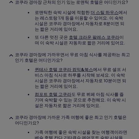
코쿠라 경마장 근처의 인기 있는 로맨틱 호텔은 어디인가요?
로맨틱한 숙박 시설에 적합한
더 스틸 하우스
에서
는 레스토랑 1개 등을 이용할 수 있어요. 이 숙박
시설은 코쿠라 경마장에서 자동차로 8분이면 되
는 짧은 거리에 있어요.
또 다른 멋진 곳은
호텔 크라운 팔레스 코쿠라
이
며 이 숙박 시설은 자동차로 짧은 거리에 있어요.
코쿠라 경마장에 가까우면서 무료 아침 식사를 제공하는 최고
인기 호텔은 어디인가요?
퀸테사 호텔 코쿠라 컴믹&북스
에서 무료 셀프 서
비스 아침 식사로 하루를 시작해 보세요. 이 숙박
시설은 코쿠라 경마장에서 자동차로 10분이면 되
는 짧은 거리에 있어요.
컴포트 호텔 고쿠라
도 무료 뷔페 아침 식사를 즐
기며 숙박할 수 있는 곳으로 추천해요. 이 숙박 시
설은 자동차로 짧은 거리에 있어요.
코쿠라 경마장에 가까운 가족 여행에 좋은 최고 인기 호텔은
어디인가요?
가족 여행에 좋은 숙박 시설을 찾는 여행객이라면
베슬 호텔 칸다 기타큐슈 에어포트
숙박 시설을