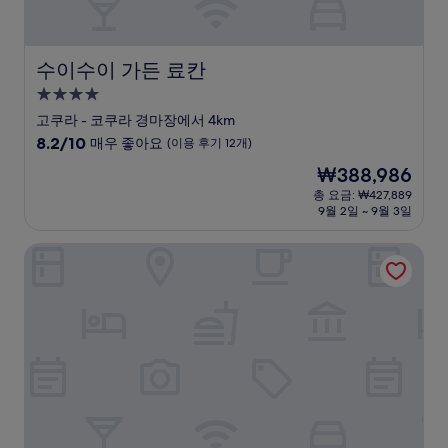
수이수이 가든 료칸
수이수이 가든 료칸
4.0
성
고쿠라 - 코쿠라 경마장에서 4km
급
10
8.2/10
매우 좋아요
(이용 후기 12개)
숙
점
현
₩388,986
만
박
재
점
총 요금: ₩427,889
시
요
9월 2일 ~ 9월 3일
중
설
금
8.2
₩388,986
점,
프리미어 호텔 모지코
매
우
좋
아
요,
(이
용
후
기
12
개)