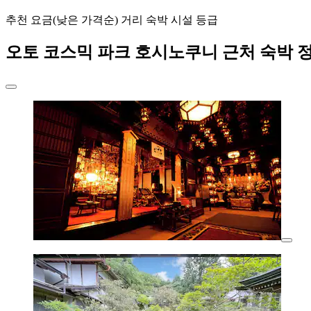
추천
요금(낮은 가격순)
거리
숙박 시설 등급
오토 코스믹 파크 호시노쿠니 근처 숙박 