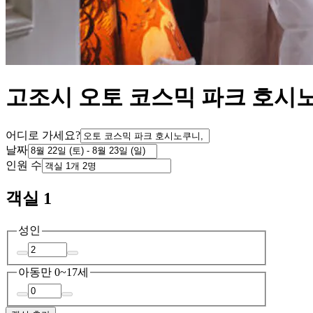
고조시 오토 코스믹 파크 호시
어디로 가세요?
날짜
인원 수
객실 1
성인
아동
만 0~17세