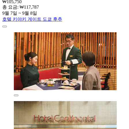
₩105,750
총 요금: ₩117,787
9월 7일 ~ 9월 8일
호텔 키야키 게이트 도쿄 후추