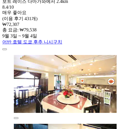
보트 레이스 다마가와에서 2.4km
8.4/10
매우 좋아요
(이용 후기 431개)
₩72,307
총 요금: ₩79,538
9월 3일 ~ 9월 4일
어반 호텔 도쿄 후추 니시구치