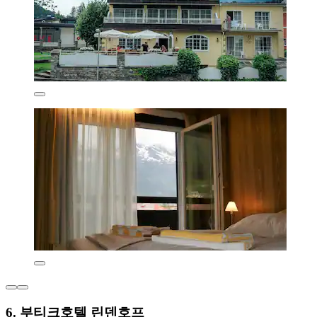
6. 부티크호텔 린덴호프