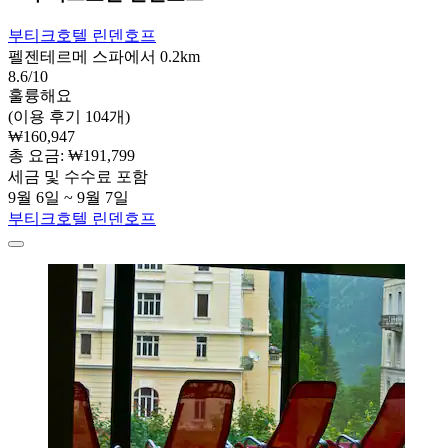
부티크호텔 린덴호프
펠젠테르메 스파에서 0.2km
8.6/10
훌륭해요
(이용 후기 104개)
₩160,947
총 요금: ₩191,799
세금 및 수수료 포함
9월 6일 ~ 9월 7일
부티크호텔 린덴호프