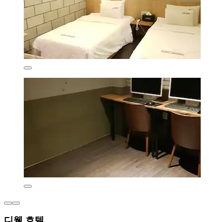
디웰 호텔