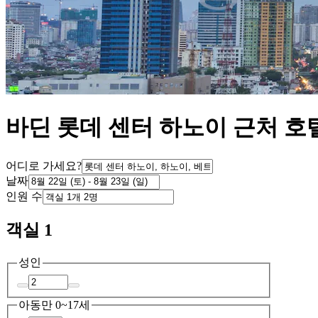
바딘 롯데 센터 하노이 근처 호
어디로 가세요?
날짜
인원 수
객실 1
성인
아동
만 0~17세