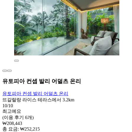
유토피아 컨셉 발리 어덜츠 온리
유토피아 컨셉 발리 어덜츠 온리
뜨갈랄랑 라이스 테라스에서 3.2km
10/10
최고예요
(이용 후기 6개)
₩208,443
총 요금: ₩252,215