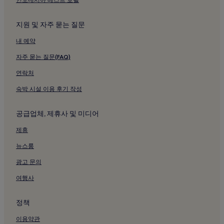
송원지 근처 저렴한 호텔
지원 및 자주 묻는 질문
송원지의 3성급 호텔
내 예약
송원지 근처 비즈니스 호텔
자주 묻는 질문(FAQ)
송원지 근처 스파가 있는 리조트 및 호텔
송원지 근처 호텔
연락처
을숙도공원의 게스트하우스
숙박 시설 이용 후기 작성
구포시장 근처 호텔
공급업체, 제휴사 및 미디어
남포동의 게스트하우스
제휴
어린이대공원 근처 호텔
뉴스룸
부산의 수영장이 있는 호텔
광고 문의
부산의 주차 가능 호텔
부산의 피트니스 센터가 있는 호텔
여행사
부산의 무료 아침 식사 제공 호텔
정책
부산의 주방이 있는 호텔
이용약관
부산의 반려동물 동반 가능 호텔