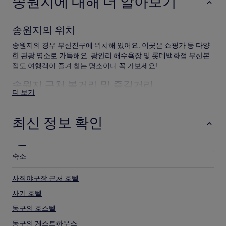
송원지에 대해 더 알아보기
준
최
저
송원지의 위치
가
입
송원지의 경우 부산진구에 위치해 있어요. 이곳은 쇼핑가 등 다양
니
한 관광 명소로 가득해요. 광안리 해수욕장 및 롯데백화점 부산본
다.
요
점도 여행객이 즐겨 찾는 명소이니 꼭 가보세요!
금
송원지 근처 볼거리 및 즐길거리
과
더 보기
예
약
송원지 근처 볼거리
가
최신 정보 확인
능
광안리 해수욕장
여
해운대 해수욕장
부
부산아시아드주경기장
는
사직경기장
변
숙소
사직야구장
경
될
송원지 근처 즐길거리
사직야구장 근처 호텔
수
삼정 더 파크
있
사기 호텔
롯데백화점 부산본점
으
부전 시장
동구의 호스텔
며,
세븐 럭 카지노
추
동구의 게스트하우스
서면 거리