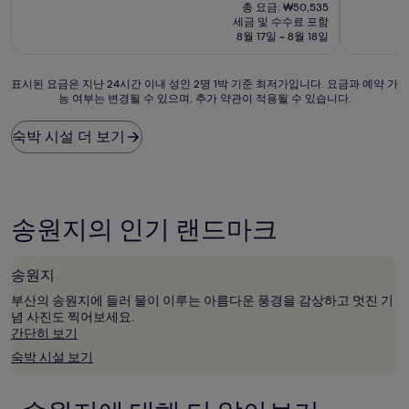
재
점
점
총 요금: ₩50,535
시
시
요
중
중
세금 및 수수료 포함
설
금
설
8.0
6.0
8월 17일 ~ 8월 18일
₩45,722
점,
점,
매
(이
표
표시된 요금은 지난 24시간 이내 성인 2명 1박 기준 최저가입니다. 요금과 예약 가
우
용
능 여부는 변경될 수 있으며, 추가 약관이 적용될 수 있습니다.
시
좋
후
된
아
기
요
요,
2
숙박 시설 더 보기
금
(이
개)
은
용
지
후
난
기
24
20
송원지의 인기 랜드마크
시
개)
간
이
송원지
내
성
부산의 송원지에 들러 물이 이루는 아름다운 풍경을 감상하고 멋진 기
인
념 사진도 찍어보세요.
2
간단히 보기
명
숙박 시설 보기
1
박
기