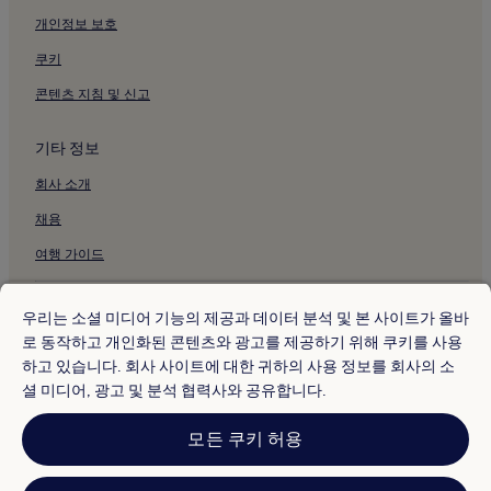
개인정보 보호
부산의 호스텔
쿠키
부산의 아파트
콘텐츠 지침 및 신고
부산의 아파트식 호텔
부산의 펜션
기타 정보
부산의 게스트하우스
회사 소개
부산의 모텔
채용
부산의 저렴한 호텔
여행 가이드
부산의 럭셔리 호텔
부산의 2성급 호텔
* 일부 호텔은 체크인 24시간 이상 전에 취소해야 합니다. 자세한 내용은 사
이트에서 확인해 주세요.
우리는 소셜 미디어 기능의 제공과 데이터 분석 및 본 사이트가 올바
부산의 3성급 호텔
© 2026 Hotels.com, Expedia Group 계열사. All rights reserved.
로 동작하고 개인화된 콘텐츠와 광고를 제공하기 위해 쿠키를 사용
Hotels.com 및 Hotels.com 로고는 미국 및/또는 다른 국가에서
부산의 4성급 호텔
하고 있습니다. 회사 사이트에 대한 귀하의 사용 정보를 회사의 소
Hotels.com, LP의 상표 또는 등록 상표입니다. 기타 모든 상표는 해당 소유
권자의 자산입니다.
셜 미디어, 광고 및 분석 협력사와 공유합니다.
부산의 5성급 호텔
분쟁 해결: 전화: 82-3480-0145, 이메일: CS@koreasupport.hotels.com
트래블파트너익스체인지코리아 주식회사. 사업자등록번호: 821-88-01025
부산의 비즈니스 호텔
모든 쿠키 허용
익스피디아트래블코리아 주식회사, 서울특별시 종로구 종로5길 7(청진동).
사업자등록번호: 724-86-00245.
부산의 성소수자 환영 호텔
관광사업자등록번호: 제2016-000008호, 통신판매업신고번호: 2015-서울