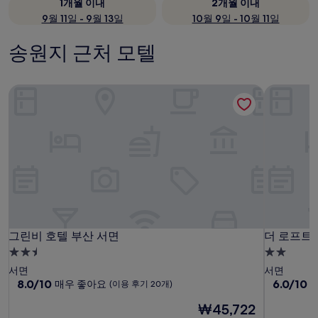
1개월 이내
2개월 이내
9월 11일 - 9월 13일
10월 9일 - 10월 11일
송원지 근처 모텔
그린비 호텔 부산 서면
더 로프트 
그린비 호텔 부산 서면
더 로프트 
그린비 호텔 부산 서면
더 로프트 
2.5
2.0
성
성
서면
서면
급
10
급
10
8.0/10
6.0/10
매우 좋아요
(이용 후기 20개)
(
점
점
숙
숙
현
₩45,722
만
만
박
박