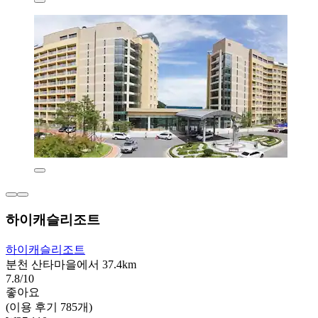
하이캐슬리조트
하이캐슬리조트
분천 산타마을에서 37.4km
7.8/10
좋아요
(이용 후기 785개)