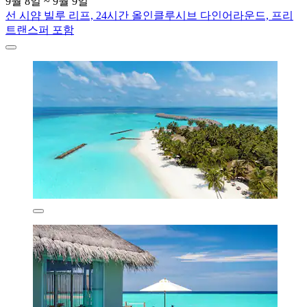
9월 8일 ~ 9월 9일
선 시얌 빌루 리프, 24시간 올인클루시브 다인어라운드, 프리
트랜스퍼 포함