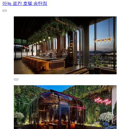
아늑 료칸 호텔 송탄점