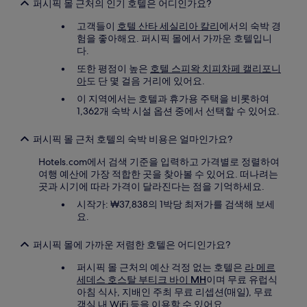
이
퍼시픽 몰 근처의 인기 호텔은 어디인가요?
적
용
고객들이
호텔 산타 세실리아 칼리
에서의 숙박 경
될
험을 좋아해요. 퍼시픽 몰에서 가까운 호텔입니
수
다.
있
또한 평점이 높은
호텔 스피왁 치피차페 캘리포니
습
아
도 단 몇 걸음 거리에 있어요.
니
이 지역에서는 호텔과 휴가용 주택을 비롯하여
다.
1,362개 숙박 시설 옵션 중에서 선택할 수 있어요.
퍼시픽 몰 근처 호텔의 숙박 비용은 얼마인가요?
Hotels.com에서 검색 기준을 입력하고 가격별로 정렬하여
여행 예산에 가장 적합한 곳을 찾아볼 수 있어요. 떠나려는
곳과 시기에 따라 가격이 달라진다는 점을 기억하세요.
시작가: ₩37,838의 1박당 최저가를 검색해 보세
요.
퍼시픽 몰에 가까운 저렴한 호텔은 어디인가요?
퍼시픽 몰 근처의 예산 걱정 없는 호텔은
라 메르
세데스 호스탈 부티크 바이 MH
이며 무료 유럽식
아침 식사, 지배인 주최 무료 리셉션(매일), 무료
객실 내 WiFi 등을 이용할 수 있어요.