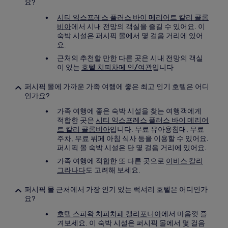
요?
시티 익스프레스 플러스 바이 메리어트 칼리 콜롬
비아
에서 시내 전망의 객실을 즐길 수 있어요. 이
숙박 시설은 퍼시픽 몰에서 몇 걸음 거리에 있어
요.
근처의 추천할 만한 다른 곳은 시내 전망의 객실
이 있는
호텔 치피차페 인/여관
입니다
퍼시픽 몰에 가까운 가족 여행에 좋은 최고 인기 호텔은 어디
인가요?
가족 여행에 좋은 숙박 시설을 찾는 여행객에게
적합한 곳은
시티 익스프레스 플러스 바이 메리어
트 칼리 콜롬비아
입니다. 무료 유아용침대, 무료
주차, 무료 뷔페 아침 식사 등을 이용할 수 있어요.
퍼시픽 몰 숙박 시설은 단 몇 걸음 거리에 있어요.
가족 여행에 적합한 또 다른 곳으로
이비스 칼리
그라나다
도 고려해 보세요.
퍼시픽 몰 근처에서 가장 인기 있는 럭셔리 호텔은 어디인가
요?
호텔 스피왁 치피차페 캘리포니아
에서 마음껏 즐
겨보세요. 이 숙박 시설은 퍼시픽 몰에서 몇 걸음