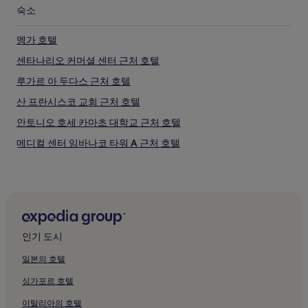
숙소
멩가 호텔
센타나리오 커머셜 센터 근처 호텔
루가르 아 두다스 근처 호텔
산 프란시스코 교회 근처 호텔
안토니오 호세 카마초 대학교 근처 호텔
메디컬 센터 임바나코 타워 A 근처 호텔
바랑키야 호텔
살로미타 호텔
레이 다비드 클리닉 근처 호텔
카이세도 광장 근처 호텔
인기 도시
라 에르미타 교회 근처 호텔
일본의 호텔
그라나다의 수영장이 있는 호텔
싱가포르 호텔
그라나다의 주차 가능 호텔
이탈리아의 호텔