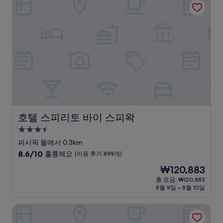
매
우
훌
륭
해
요,
(이
용
후
기
1,000
개)
호텔 스피리토 바이 스피왁
호텔 스피리토 바이 스피왁
3.5
성
퍼시픽 몰에서 0.3km
급
10
8.6/10
훌륭해요
(이용 후기 899개)
숙
점
현
₩120,883
만
박
재
점
총 요금: ₩120,883
시
요
8월 9일 ~ 8월 10일
중
설
금
8.6
₩120,883
점,
시티 익스프레스 플러스 바이 메리어트 칼리 콜롬비아
훌