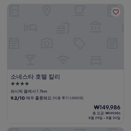
소네스타 호텔 칼리
소네스타 호텔 칼리
소네스타 호텔 칼리
4.0
성
퍼시픽 몰에서 1.7km
급
10
9.2/10
매우 훌륭해요
(이용 후기 1,000개)
숙
점
현
₩149,986
만
박
재
점
총 요금: ₩149,986
시
요
8월 29일 ~ 8월 30일
중
설
금
9.2
₩149,986
점,
호텔 스피리토 바이 스피왁