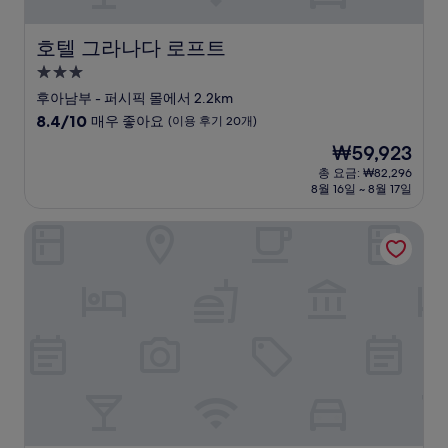
호텔 그라나다 로프트
호텔 그라나다 로프트
3.0
성
후아남부 - 퍼시픽 몰에서 2.2km
급
10
8.4/10
매우 좋아요
(이용 후기 20개)
숙
점
현
₩59,923
만
박
재
점
총 요금: ₩82,296
시
요
8월 16일 ~ 8월 17일
중
설
금
8.4
₩59,923
점,
호텔 포레스토 365
매
우
좋
아
요,
(이
용
후
기
20
개)