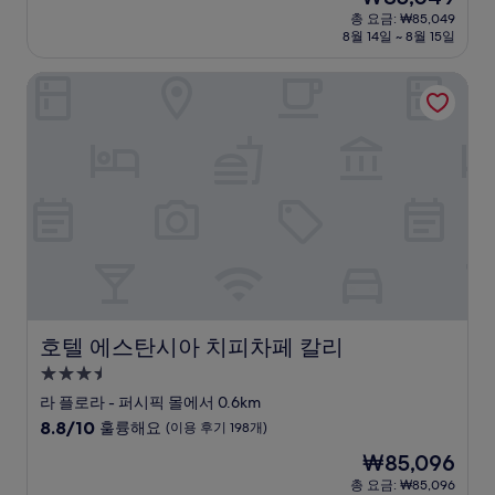
박
재
점
총 요금: ₩85,049
시
요
8월 14일 ~ 8월 15일
중
설
금
10.0
₩85,049
점,
호텔 에스탄시아 치피차페 칼리
최
고
예
요,
(이
용
후
기
2
개)
호텔 에스탄시아 치피차페 칼리
호텔 에스탄시아 치피차페 칼리
3.5
성
라 플로라 - 퍼시픽 몰에서 0.6km
급
10
8.8/10
훌륭해요
(이용 후기 198개)
숙
점
현
₩85,096
만
박
재
점
총 요금: ₩85,096