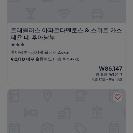
기
100
개)
트래블러스 아파르타멘토스 & 스위트 카스테욘 데 후아남
트래블러스 아파르타멘토스 & 스위트 카스
테욘 데 후아남부
3.0
성
후아남부 - 퍼시픽 몰에서 2.6km
급
10
9.0/10
매우 훌륭해요
(이용 후기 42개)
숙
점
현
₩86,147
만
박
재
점
총 요금: ₩86,147
시
요
8월 17일 ~ 8월 18일
중
설
금
9.0
₩86,147
점,
아리스샤 부티크 호텔
매
우
훌
륭
해
요,
(이