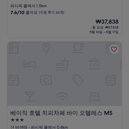
성
퍼시픽 몰에서 1.5km
급
10
7.6/10
좋아요
(이용 후기 26개)
숙
점
현
₩37,838
만
박
재
점
총 요금: ₩37,838
시
요
8월 16일 ~ 8월 17일
중
설
금
7.6
₩37,838
점,
베이직 호텔 치피차페 바이 오텔레스 MS
좋
아
요,
(이
용
후
기
26
개)
베이직 호텔 치피차페 바이 오텔레스 MS
베이직 호텔 치피차페 바이 오텔레스 MS
3.0
성
산 비센테 - 퍼시픽 몰에서 0.4km