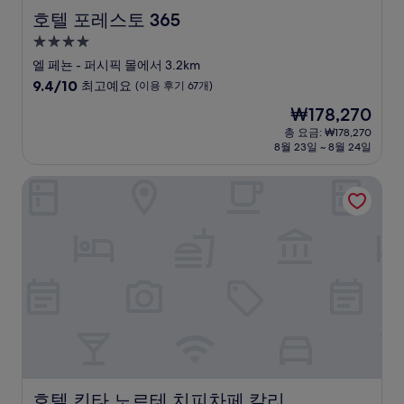
호텔 포레스토 365
호텔 포레스토 365
4.0
성
엘 페뇬 - 퍼시픽 몰에서 3.2km
급
10
9.4/10
최고예요
(이용 후기 67개)
숙
점
현
₩178,270
만
박
재
점
총 요금: ₩178,270
시
요
8월 23일 ~ 8월 24일
중
설
금
9.4
₩178,270
점,
호텔 킨타 노르테 치피차페 칼리
최
고
예
요,
(이
용
후
기
67
개)
호텔 킨타 노르테 치피차페 칼리
호텔 킨타 노르테 치피차페 칼리