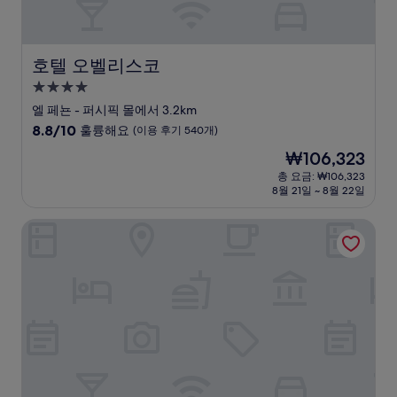
개)
호텔 오벨리스코
호텔 오벨리스코
4.0
성
엘 페뇬 - 퍼시픽 몰에서 3.2km
급
10
8.8/10
훌륭해요
(이용 후기 540개)
숙
점
현
₩106,323
만
박
재
점
총 요금: ₩106,323
시
요
8월 21일 ~ 8월 22일
중
설
금
8.8
₩106,323
점,
호텔 그라나다 로프트
훌
륭
해
요,
(이
용
후
기
540
개)