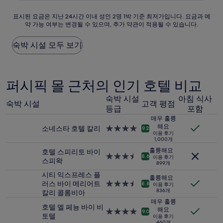
9.2
₩66,397
점,
표
표시된 요금은 지난 24시간 이내 성인 2명 1박 기준 최저가입니다. 요금과 예
매
약 가능 여부는 변경될 수 있으며, 추가 약관이 적용될 수 있습니다.
시
우
된
훌
요
숙박 시설 모두 보기
륭
금
해
은
요,
지
(이
난
퍼시픽 몰 근처의 인기 호텔 비교
용
24
후
시
숙박 시설
아침 식사
기
숙박 시설
고객 평점
간
289
등급
포함
이
개)
매우 훌륭
내
해요
소네스타 호텔 칼리
4.0
9.2
성
이용 후기
성
1,000개
인
급
2
훌륭해요
호텔 스피리토 바이
숙
3.5
8.6
이용 후기
명
스피왁
박
899개
성
1
시
급
시티 익스프레스 플
박
훌륭해요
설
숙
러스 바이 메리어트
3.5
8.8
이용 후기
기
836개
박
칼리 콜롬비아
성
준
시
급
매우 훌륭
최
호텔 엘 페뇽 바이 비
설
해요
숙
4.0
9.0
저
토텔
이용 후기
박
성
가
460개