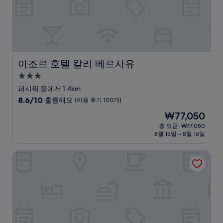
후
기
23
개)
아조르 호텔 칼리 베르사유
아조르 호텔 칼리 베르사유
3.0
성
퍼시픽 몰에서 1.4km
급
10
8.6/10
훌륭해요
(이용 후기 100개)
숙
점
현
₩77,050
만
박
재
점
총 요금: ₩77,050
시
요
8월 15일 ~ 8월 16일
중
설
금
8.6
₩77,050
점,
트래블러스 아파르타멘토스 & 스위트 카스테욘 데 후아남부
훌
륭
해
요,
(이
용
후