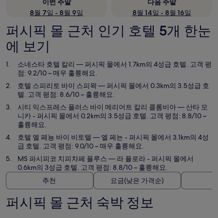
이번 주말
다음 주말
8월 7일 - 8월 9일
8월 14일 - 8월 16일
퍼시픽 몰 근처 인기 호텔 5개 한눈
에 보기
소네스타 호텔 칼리
— 퍼시픽 몰에서 1.7km의 4성급 호텔. 고객 평
점: 9.2/10 ~ 매우 훌륭해요.
호텔 스피리토 바이 스피왁
— 퍼시픽 몰에서 0.3km의 3.5성급 호
텔. 고객 평점: 8.6/10 ~ 훌륭해요.
시티 익스프레스 플러스 바이 메리어트 칼리 콜롬비아
— 산타 모
니카 - 퍼시픽 몰에서 0.2km의 3.5성급 호텔. 고객 평점: 8.8/10 ~
훌륭해요.
호텔 엘 페뇽 바이 비토텔
— 엘 페뇬 - 퍼시픽 몰에서 3.1km의 4성
급 호텔. 고객 평점: 9.0/10 ~ 매우 훌륭해요.
MS 파시피코 치피차페 플루스
— 라 플로라 - 퍼시픽 몰에서
0.6km의 3성급 호텔. 고객 평점: 8.8/10 ~ 훌륭해요.
추천
요금(낮은 가격순)
퍼시픽 몰 근처 숙박 정보