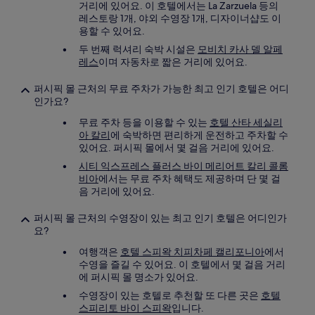
거리에 있어요. 이 호텔에서는 La Zarzuela 등의
레스토랑 1개, 야외 수영장 1개, 디자이너샵도 이
용할 수 있어요.
두 번째 럭셔리 숙박 시설은
모비치 카사 델 알페
레스
이며 자동차로 짧은 거리에 있어요.
퍼시픽 몰 근처의 무료 주차가 가능한 최고 인기 호텔은 어디
인가요?
무료 주차 등을 이용할 수 있는
호텔 산타 세실리
아 칼리
에 숙박하면 편리하게 운전하고 주차할 수
있어요. 퍼시픽 몰에서 몇 걸음 거리에 있어요.
시티 익스프레스 플러스 바이 메리어트 칼리 콜롬
비아
에서는 무료 주차 혜택도 제공하며 단 몇 걸
음 거리에 있어요.
퍼시픽 몰 근처의 수영장이 있는 최고 인기 호텔은 어디인가
요?
여행객은
호텔 스피왁 치피차페 캘리포니아
에서
수영을 즐길 수 있어요. 이 호텔에서 몇 걸음 거리
에 퍼시픽 몰 명소가 있어요.
수영장이 있는 호텔로 추천할 또 다른 곳은
호텔
스피리토 바이 스피왁
입니다.