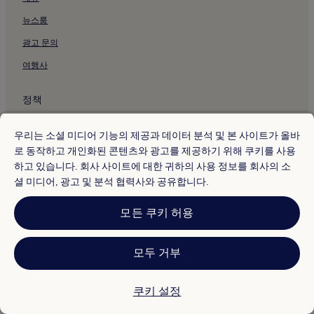
메르세드 교회 근처 호텔
뉴스룸
라 테르툴리아 현대미술관 근처 호텔
칼리마의 수영장이 있는 호텔
광고 문의
칼리마의 주차 가능 호텔
여행사
칼리마의 무료 아침 식사 제공 호텔
정책
칼리마의 저렴한 호텔
이용약관
토레 데 칼리 근처 호텔
우리는 소셜 미디어 기능의 제공과 데이터 분석 및 본 사이트가 올바
개인정보 보호
칼리마 호수 근처 수영장이 있는 호텔
로 동작하고 개인화된 콘텐츠와 광고를 제공하기 위해 쿠키를 사용
하고 있습니다. 회사 사이트에 대한 귀하의 사용 정보를 회사의 소
쿠키
Caña Aquapark의 카냐 아쿠아파크 근처 호텔
셜 미디어, 광고 및 분석 협력사와 공유합니다.
가토 데 테하다 기념비 근처 호텔
콘텐츠 지침 및 신고
호르헤 이삭스 극장 근처 호텔
모든 쿠키 허용
기타 정보
칼리의 주차 가능 호텔
회사 소개
모두 거부
칼리의 피트니스 센터가 있는 호텔
채용
칼리의 호스텔
쿠키 설정
여행 가이드
칼리의 게스트하우스