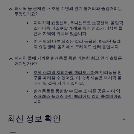
퍼시픽 몰 근처인 내 호텔 주변의 인기 볼거리와 즐길거리는
무엇인가요?
치피차페 쇼핑센터, 우니센트로 쇼핑센터, 올림픽
스타디움 파스쿠알 게레로 등의 명소가 퍼시픽 몰
근처 지역에 위치해 있습니다.
이 지역의 다른 장소는 칼리 동물원, 하르딘 플라
자 쇼핑센터, 올기네스 트레이드 센터 등입니다.
퍼시픽 몰에 가까운 반려동물 동반 가능한 최고 인기 호텔은
어디인가요?
호텔 스피왁 치피차페 캘리포니아
에 반려동물 친
구를 데려갈 수 있어요. 이 숙박 시설은 퍼시픽 몰
에서 몇 걸음 거리에 있어요.
반려동물을 동반할 수 있는 또 다른 곳은
시티 익
스프레스 플러스 바이 메리어트 칼리 콜롬비아
입
니다.
최신 정보 확인