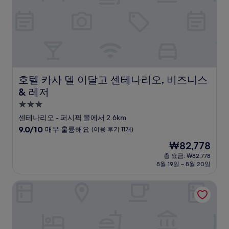
(이
용
후
기
348
개)
호텔 카사 델 이달고 센테나리오, 비즈니스 & 레저
호텔 카사 델 이달고 센테나리오, 비즈니스
& 레저
3.0
성
센테나리오 - 퍼시픽 몰에서 2.6km
급
10
9.0/10
매우 훌륭해요
(이용 후기 11개)
숙
점
현
₩82,778
만
박
재
점
총 요금: ₩82,778
시
요
8월 19일 ~ 8월 20일
중
설
금
9.0
₩82,778
점,
호텔 아베니다 3 레알
매
우
훌
륭