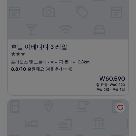
해
요,
(이
용
후
기
11
개)
호텔 아베니다 3 레알
호텔 아베니다 3 레알
3.0
성
프라도스 델 노르테 - 퍼시픽 몰에서 0.8km
급
10
8.8/10
훌륭해요
(이용 후기 23개)
숙
점
현
₩60,590
만
박
재
점
총 요금: ₩60,590
시
요
9월 6일 ~ 9월 7일
중
설
금
8.8
₩60,590
점,
아조르 호텔 칼리 베르사유
훌
륭
해
요,
(이
용