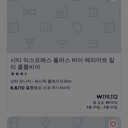
륭
해
요,
(이
용
후
기
899
개)
시티 익스프레스 플러스 바이 메리어트 칼리 콜롬비아
시티 익스프레스 플러스 바이 메리어트 칼
리 콜롬비아
3.5
성
산타 모니카 - 퍼시픽 몰에서 0.2km
급
10
8.8/10
훌륭해요
(이용 후기 836개)
숙
점
현
₩119,112
만
박
재
점
총 요금: ₩119,112
시
요
8월 29일 ~ 8월 30일
중
설
금
8.8
₩119,112
점,
호텔 엘 페뇽 바이 비토텔
훌