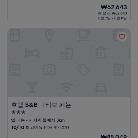
숙
점
현
₩62,643
만
박
재
점
총 요금: ₩62,643
시
요
8월 7일 ~ 8월 8일
중
설
금
6.8
₩62,643
점,
호텔 B&B 나티보 페뇬
(이
용
후
기
5
개)
호텔 B&B 나티보 페뇬
호텔 B&B 나티보 페뇬
3.0
성
엘 페뇬 - 퍼시픽 몰에서 3km
급
10
10/10
최고예요
(이용 후기 2개)
숙
점
현
₩85,049
만