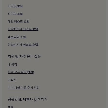
그라나다의 피트니스 센터가 있는 호텔
미국의 호텔
그라나다의 무료 아침 식사 제공 호텔
한국의 호텔
그라나다의 호스텔
그라나다의 아파트식 호텔
대만 베스트 호텔
그라나다의 저렴한 호텔
아르헨티나 베스트 호텔
그라나다의 비즈니스 호텔
베트남의 호텔
그라나다 호텔
인도네시아 베스트 호텔
윰보의 주차 가능 호텔
지원 및 자주 묻는 질문
윰보의 무료 아침 식사 제공 호텔
내 예약
애완견 공원 근처 호텔
치피차페 쇼핑센터 근처 호텔
자주 묻는 질문(FAQ)
콤판디 & 콤페날코 문화센터 근처 호텔
연락처
엔리케 부에나벤투라 시립극장 근처 호텔
숙박 시설 이용 후기 작성
종교 미술관 근처 호텔
공급업체, 제휴사 및 미디어
바예 델 코카 정부청사 근처 호텔
제휴