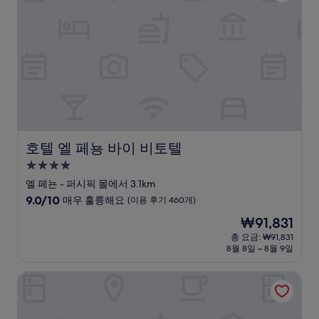
륭
해
요,
(이
용
후
기
836
개)
호텔 엘 페뇽 바이 비토텔
호텔 엘 페뇽 바이 비토텔
4.0
성
엘 페뇬 - 퍼시픽 몰에서 3.1km
급
10
9.0/10
매우 훌륭해요
(이용 후기 460개)
숙
점
현
₩91,831
만
박
재
점
총 요금: ₩91,831
시
요
8월 8일 ~ 8월 9일
중
설
금
9.0
₩91,831
점,
MS 파시피코 치피차페 플루스
매
우
훌