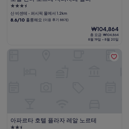
3.5
성
산 비센테 - 퍼시픽 몰에서 1.2km
급
10
8.6/10
훌륭해요
(이용 후기 88개)
숙
점
현
₩104,864
만
박
재
점
총 요금: ₩104,864
시
요
8월 19일 ~ 8월 20일
중
설
금
8.6
₩104,864
점,
아파르타 호텔 플라자 레알 노르테
훌
륭
해
요,
(이
용
후
기
88
개)
아파르타 호텔 플라자 레알 노르테
아파르타 호텔 플라자 레알 노르테
2.5