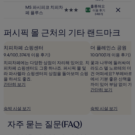
시
급
입
훌륭해요
MS 파시피코 치피차
설
숙
3.0
니
8.8
이용 후기
페 플루스
박
348개
성
다.
시
급
요
설
숙
금
퍼시픽 몰 근처의 기타 랜드마크
박
과
시
예
설
약
치피차페 쇼핑센터
더 플레인스 공원
가
능
9.4/10(1,374개 이용 후기)
10.0/10(1개 이용 후기)
여
치피차페에는 다양한 상점이 자리해 있어요. 치
꽃과 나무에 둘러싸여 여
부
피차페 쇼핑센터도 그중 하나죠. 퍼시픽 몰 및
라도스 델 노르테의 더 
는
라 파사렐라 쇼핑센터의 상점을 돌아보며 쇼핑
건 어떠세요? 부레바르 
변
을 하셔도 좋죠.
에서 기분 좋은 산책을 즐
경
간단히 보기
까이 있어 부담 없이 가보
될
간단히 보기
수
있
으
며,
숙박 시설 보기
숙박 시설 보기
추
가
자주 묻는 질문(FAQ)
약
관