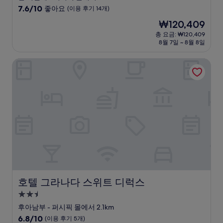
급
10
7.6/10
좋아요
(이용 후기 14개)
숙
점
현
₩120,409
만
박
재
점
총 요금: ₩120,409
시
요
8월 7일 ~ 8월 8일
중
설
금
7.6
₩120,409
점,
호텔 그라나다 스위트 디럭스
좋
아
요,
(이
용
후
기
14
개)
호텔 그라나다 스위트 디럭스
호텔 그라나다 스위트 디럭스
2.5
성
후아남부 - 퍼시픽 몰에서 2.1km
급
10
6.8/10
(이용 후기 5개)