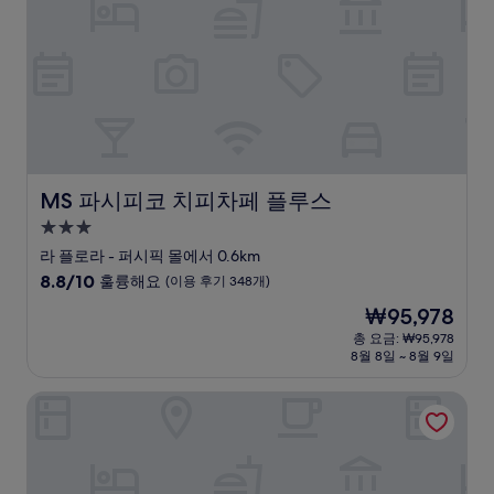
륭
해
요,
(이
용
후
기
460
개)
MS 파시피코 치피차페 플루스
MS 파시피코 치피차페 플루스
3.0
성
라 플로라 - 퍼시픽 몰에서 0.6km
급
10
8.8/10
훌륭해요
(이용 후기 348개)
숙
점
현
₩95,978
만
박
재
점
총 요금: ₩95,978
시
요
8월 8일 ~ 8월 9일
중
설
금
8.8
₩95,978
점,
호텔 카사 델 이달고 센테나리오, 비즈니스 & 레저
훌
륭
해
요,