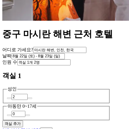
중구 마시란 해변 근처 호텔
어디로 가세요?
날짜
인원 수
객실 1
성인
아동
만 0~17세
객실 추가