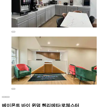
베이몬트 바이 윈덤 헨리에타/로체스터