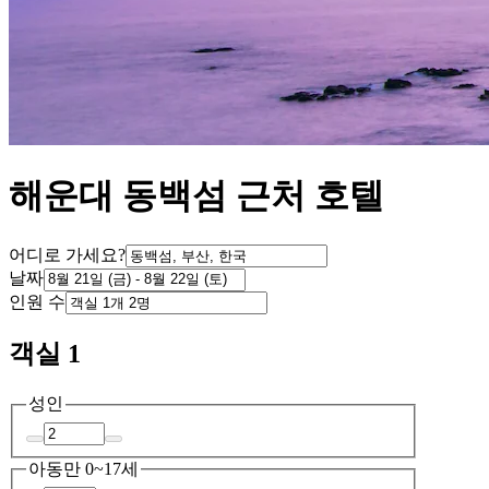
해운대 동백섬 근처 호텔
어디로 가세요?
날짜
인원 수
객실 1
성인
아동
만 0~17세