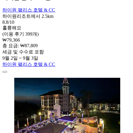
하이원 팰리스 호텔 & CC
하이원리조트에서 2.5km
8.8/10
훌륭해요
(이용 후기 399개)
₩79,366
총 요금: ₩87,809
세금 및 수수료 포함
9월 2일 ~ 9월 3일
하이원 팰리스 호텔 & CC