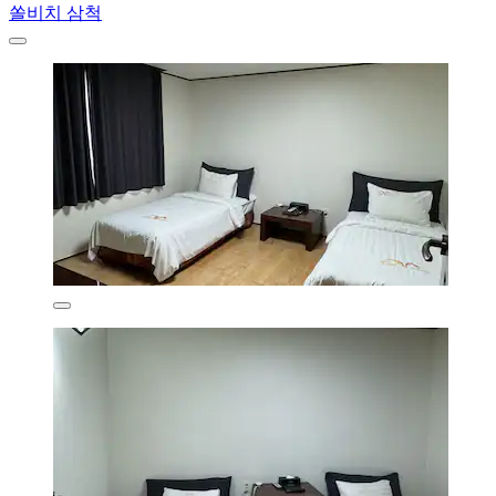
쏠비치 삼척