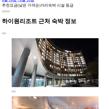
8월 14일 - 8월 16일
추천
요금(낮은 가격순)
거리
숙박 시설 등급
하이원리조트 근처 숙박 정보