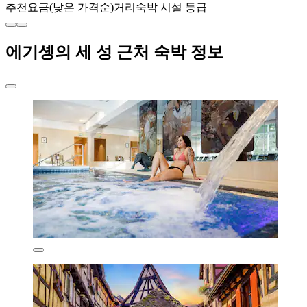
추천
요금(낮은 가격순)
거리
숙박 시설 등급
에기솅의 세 성 근처 숙박 정보