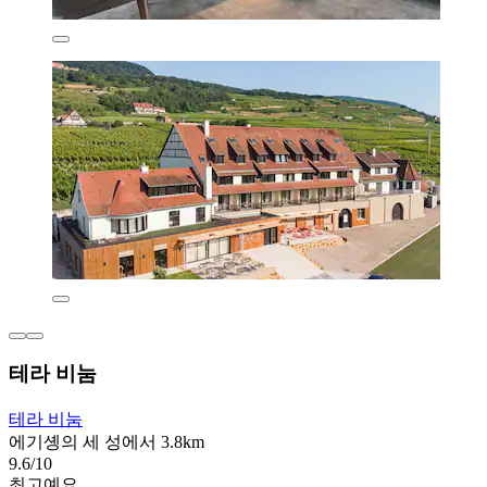
테라 비눔
테라 비눔
에기솅의 세 성에서 3.8km
9.6/10
최고예요