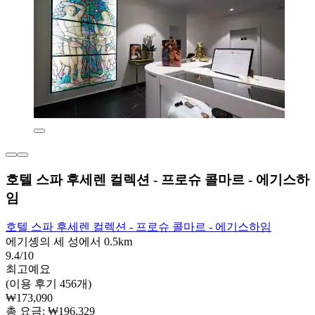
호텔 스파 후세렌 컬렉션 - 프로슈 콜마르 - 에기스하
임
호텔 스파 후세렌 컬렉션 - 프로슈 콜마르 - 에기스하임
에기솅의 세 성에서 0.5km
9.4/10
최고예요
(이용 후기 456개)
₩173,090
총 요금: ₩196,329