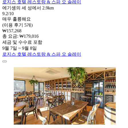
로지스 호텔 레스토랑 & 스파 오 솔레이
에기솅의 세 성에서 2.9km
9.2/10
매우 훌륭해요
(이용 후기 5개)
₩157,268
총 요금: ₩179,016
세금 및 수수료 포함
9월 7일 ~ 9월 8일
로지스 호텔 레스토랑 & 스파 오 솔레이