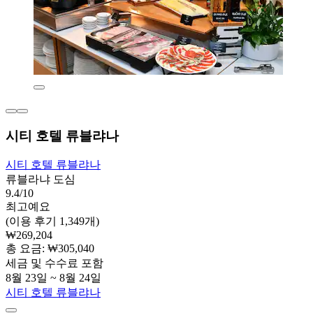
시티 호텔 류블랴나
시티 호텔 류블랴나
류블라냐 도심
9.4/10
최고예요
(이용 후기 1,349개)
₩269,204
총 요금: ₩305,040
세금 및 수수료 포함
8월 23일 ~ 8월 24일
시티 호텔 류블랴나