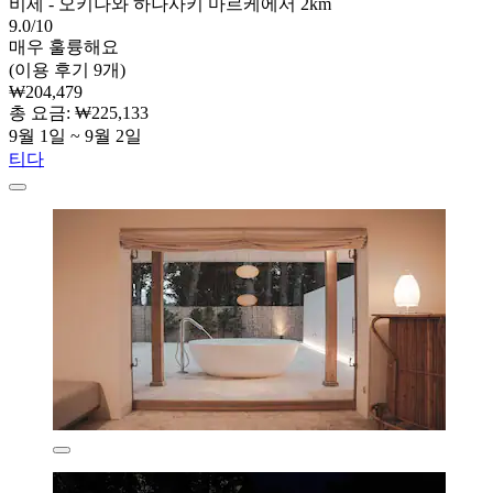
비세 - 오키나와 하나사키 마르케에서 2km
9.0/10
매우 훌륭해요
(이용 후기 9개)
₩204,479
총 요금: ₩225,133
9월 1일 ~ 9월 2일
티다