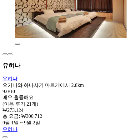
유히나
유히나
오키나와 하나사키 마르케에서 2.8km
9.0/10
매우 훌륭해요
(이용 후기 21개)
₩273,124
총 요금: ₩300,712
9월 1일 ~ 9월 2일
유히나