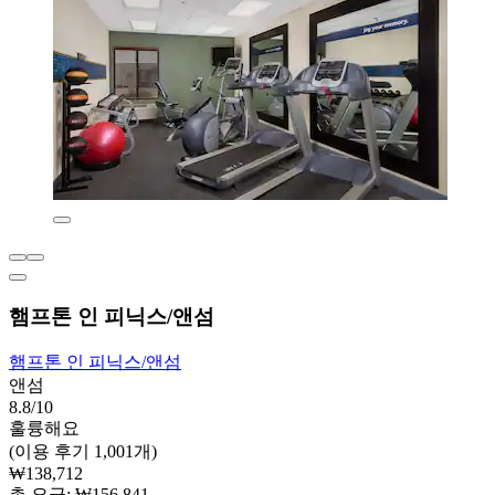
햄프톤 인 피닉스/앤섬
햄프톤 인 피닉스/앤섬
앤섬
8.8/10
훌륭해요
(이용 후기 1,001개)
₩138,712
총 요금: ₩156,841