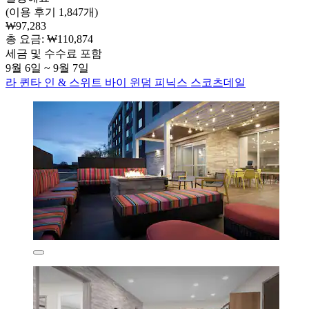
(이용 후기 1,847개)
₩97,283
총 요금: ₩110,874
세금 및 수수료 포함
9월 6일 ~ 9월 7일
라 퀸타 인 & 스위트 바이 윈덤 피닉스 스코츠데일