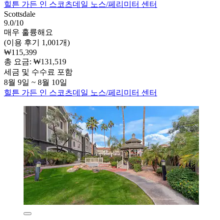
힐튼 가든 인 스코츠데일 노스/페리미터 센터
Scottsdale
9.0/10
매우 훌륭해요
(이용 후기 1,001개)
₩115,399
총 요금: ₩131,519
세금 및 수수료 포함
8월 9일 ~ 8월 10일
힐튼 가든 인 스코츠데일 노스/페리미터 센터