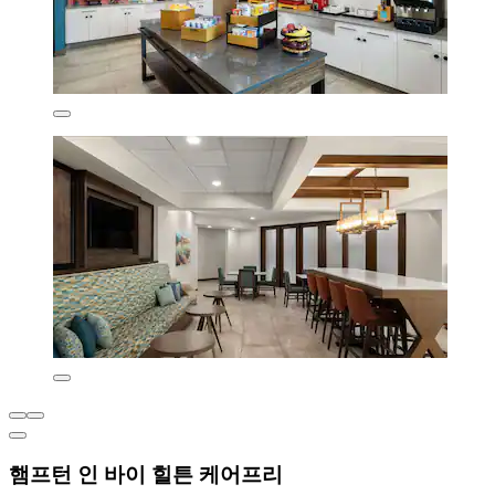
햄프턴 인 바이 힐튼 케어프리