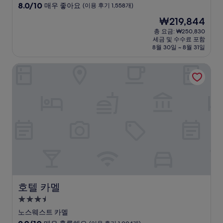
급
10
8.0/10
매우 좋아요
(이용 후기 1,558개)
숙
점
현
₩219,844
만
박
재
점
총 요금: ₩250,830
시
요
세금 및 수수료 포함
중
설
금
8월 30일 ~ 8월 31일
8.0
₩219,844
점,
호텔 카멜
매
우
좋
아
요,
(이
용
후
기
1,558
개)
호텔 카멜
호텔 카멜
3.5
성
노스웨스트 카멜
급
10