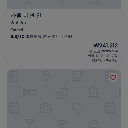
개)
카멜 미션 인
카멜 미션 인
3.5
성
Carmel
급
10
8.8/10
훌륭해요
(이용 후기 1,854개)
숙
점
현
₩241,212
만
박
재
점
총 요금: ₩289,634
시
요
세금 및 수수료 포함
중
설
금
9월 1일 ~ 9월 2일
8.8
₩241,212
점,
몬테레이 플라자 호텔 앤드 스파
훌
륭
해
요,
(이
용
후
기
1,854
개)