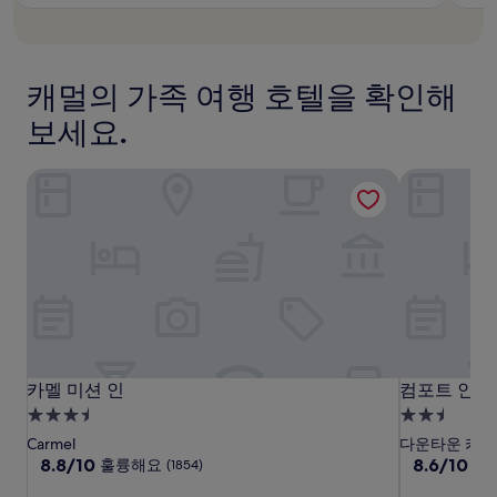
₩470,807
₩523,119
며,
고
륭
추
예
해
가
요,
요,
약
(이
(이
캐멀의 가족 여행 호텔을 확인해
관
용
용
이
후
후
보세요.
적
기
기
용
1,009
1,854
될
카멜 미션 인
컴포트 인 카
개)
개)
수
있
습
니
다.
카
카
컴
카멜 미션 인
컴포트 인 카
카멜 미션 인
컴포트 인 카
멜
멜
포
3.5
2.5
미
미
트
성
성
Carmel
다운타운 카멜
션
션
인
급
10
급
10
8.8/10
8.6/10
훌륭해요
훌
(1854)
점
점
인
인
카
숙
숙