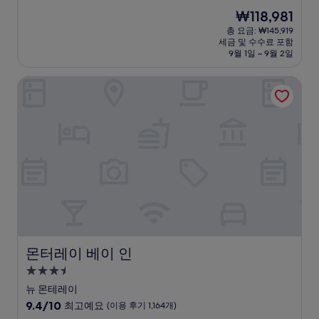
숙
점
현
₩118,981
만
박
재
점
총 요금: ₩145,919
시
요
세금 및 수수료 포함
중
설
금
9월 1일 ~ 9월 2일
8.6
₩118,981
점,
몬터레이 베이 인
훌
륭
해
요,
(이
용
후
기
1,129
개)
몬터레이 베이 인
몬터레이 베이 인
3.5
성
뉴 몬테레이
급
10
9.4/10
최고예요
(이용 후기 1,164개)
숙
점