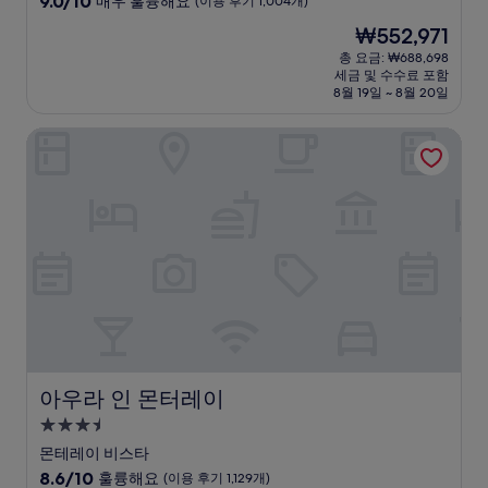
9.0/10
매우 훌륭해요
(이용 후기 1,004개)
숙
점
현
₩552,971
만
박
재
점
총 요금: ₩688,698
시
요
세금 및 수수료 포함
중
설
금
8월 19일 ~ 8월 20일
9.0
₩552,971
점,
아우라 인 몬터레이
매
우
훌
륭
해
요,
(이
용
후
기
1,004
개)
아우라 인 몬터레이
아우라 인 몬터레이
3.5
성
몬테레이 비스타
급
10
8.6/10
훌륭해요
(이용 후기 1,129개)