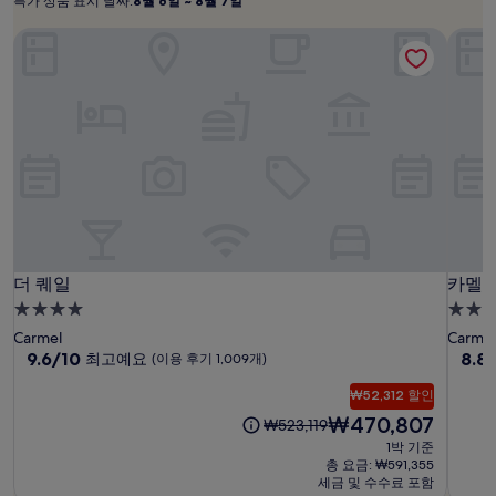
특가 상품 표시 날짜:
8월 6일 ~ 8월 7일
박
특
8
기
월
가
더 퀘일
카멜 
준
6
상
최
일
품
저
~
표
가
입
8
시
니
월
날
다.
7
짜:
요
일
금
과
예
약
더
더
카
더 퀘일
카멜 
더 퀘일
카멜 
가
퀘
퀘
멜
능
4.0
3.5
여
일
일
미
성
성
Carmel
Carmel
부
션
급
10
급
10
9.6/10
8.8
최고예요
(이용 후기 1,009개)
는
점
점
인
숙
숙
변
만
만
₩52,312 할인
박
박
경
점
점
현
₩470,807
이
₩523,119
될
시
시
중
중
재
전
수
1박 기준
설
설
9.6
8.8
요
요
총 요금: ₩591,355
있
점,
점,
금
금
세금 및 수수료 포함
으
최
훌