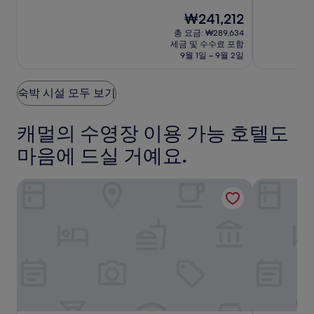
만
만
멜
박
박
점
현
점
₩241,212
바
시
시
중
재
중
총 요금: ₩289,634
이
설
설
8.8
요
8.6
세금 및 수수료 포함
점,
금
더
점,
9월 1일 ~ 9월 2일
훌
₩241,212
훌
시
륭
륭
해
해
숙박 시설 모두 보기
요,
요,
(1854)
(935)
캐멀의 수영장 이용 가능 호텔도
마음에 드실 거예요.
카멜 미션 인
카멜 베이 뷰