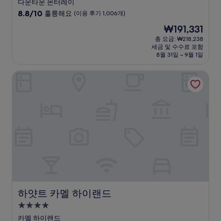
성
다운타운 몬터레이
급
10
8.8/10
훌륭해요
(이용 후기 1,006개)
숙
점
현
₩191,331
만
박
재
점
총 요금: ₩218,238
시
요
세금 및 수수료 포함
중
설
금
8월 31일 ~ 9월 1일
8.8
₩191,331
점,
하얏트 카멜 하이랜드
훌
륭
해
요,
(이
용
후
기
1,006
개)
하얏트 카멜 하이랜드
하얏트 카멜 하이랜드
4.0
성
카멜 하이랜드