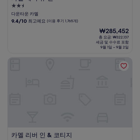
2.5
성
다운타운 카멜
급
10
9.4/10
최고예요
(이용 후기 1,765개)
숙
점
현
₩285,452
만
박
재
점
총 요금: ₩322,137
시
요
세금 및 수수료 포함
중
설
금
9월 1일 ~ 9월 2일
9.4
₩285,452
점,
카멜 리버 인 & 코티지
최
고
예
요,
(이
용
후
기
1,765
개)
카멜 리버 인 & 코티지
카멜 리버 인 & 코티지