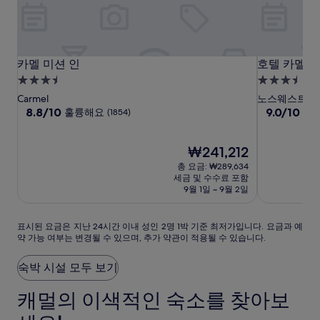
카
카
호
카멜 미션 인
호텔 카멜
카멜 미션 인
호텔 카멜
멜
멜
텔
3.5
3.5
미
미
카
성
성
Carmel
노스웨스트 
션
션
멜
급
10
급
10
8.8/10
9.0/10
훌륭해요
매
(1854)
점
점
인
인
숙
숙
만
만
박
박
점
현
점
₩241,212
시
시
중
재
중
총 요금: ₩289,634
설
설
8.8
요
9.0
세금 및 수수료 포함
점,
금
점,
9월 1일 ~ 9월 2일
훌
₩241,212
매
륭
우
표
해
훌
표시된 요금은 지난 24시간 이내 성인 2명 1박 기준 최저가입니다. 요금과 예
약 가능 여부는 변경될 수 있으며, 추가 약관이 적용될 수 있습니다.
시
요,
륭
된
(1854)
해
요
요,
숙박 시설 모두 보기
금
(1004)
은
캐멀의 이색적인 숙소를 찾아보
지
난