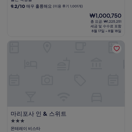
급
10
9.2/10
매우 훌륭해요
(이용 후기 1,001개)
숙
점
현
₩1,000,750
만
박
재
점
총 요금: ₩1,225,251
시
요
세금 및 수수료 포함
중
설
금
8월 17일 ~ 8월 18일
9.2
₩1,000,750
점,
마리포사 인 & 스위트
매
우
훌
륭
해
요,
(이
용
후
기
1,001
개)
마리포사 인 & 스위트
마리포사 인 & 스위트
3.0
성
몬테레이 비스타