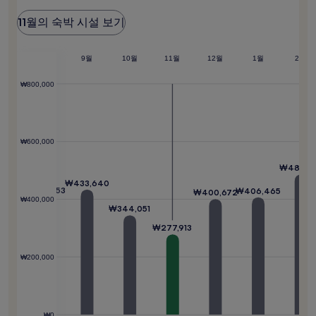
은
능
때
11월의 숙박 시설 보기
여
는
부
언
는
제
8월
인
9월
10월
11월
12월
1월
2월
변
가
경
요?
₩800,000
될
수
있
으
며,
₩600,000
추
가
₩486,2
약
₩433,640
관
₩408,253
₩406,465
₩400,672
이
₩400,000
₩344,051
적
용
₩277,913
될
수
₩200,000
있
습
니
다.
₩0