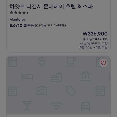
하얏트 리젠시 몬테레이 호텔 & 스파
하얏트 리젠시 몬테레이 호텔 & 스파
4.5
성
Monterey
급
10
8.6/10
훌륭해요
(이용 후기 1,689개)
숙
점
현
₩336,900
만
박
재
점
총 요금: ₩447,145
시
요
세금 및 수수료 포함
중
설
금
8월 30일 ~ 8월 31일
8.6
₩336,900
점,
카사 먼라즈 가든 호텔 & 스파
훌
륭
해
요,
(이
용
후
기
1,689
개)