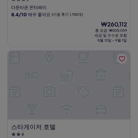
성
다운타운 몬터레이
급
10
8.4/10
매우 좋아요
(이용 후기 1,758개)
숙
점
현
₩260,112
만
박
재
점
총 요금: ₩305,059
시
요
세금 및 수수료 포함
중
설
금
8월 31일 ~ 9월 1일
8.4
₩260,112
점,
스타게이저 호텔
매
우
좋
아
요,
(이
용
후
기
1,758
개)
스타게이저 호텔
스타게이저 호텔
2.5