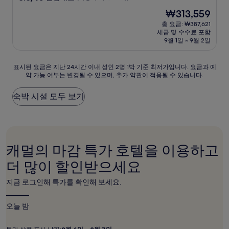
숙
점
현
₩313,559
만
박
재
점
총 요금: ₩387,621
시
요
세금 및 수수료 포함
중
설
금
9월 1일 ~ 9월 2일
8.8
₩313,559
점,
훌
표
표시된 요금은 지난 24시간 이내 성인 2명 1박 기준 최저가입니다. 요금과 예
륭
약 가능 여부는 변경될 수 있으며, 추가 약관이 적용될 수 있습니다.
시
해
된
요,
요
숙박 시설 모두 보기
(이
금
용
은
후
지
기
난
1,553
24
개)
캐멀의 마감 특가 호텔을 이용하고
시
간
더 많이 할인받으세요
이
내
지금 로그인해 특가를 확인해 보세요.
성
인
2
오늘 밤
명
1