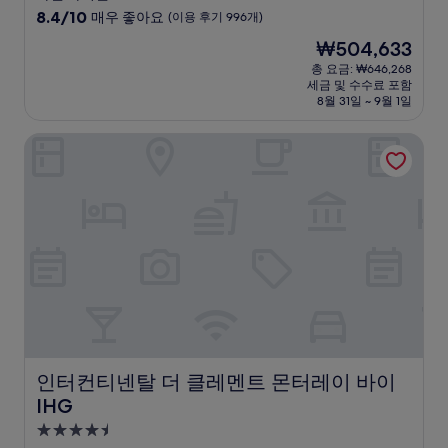
급
10
8.4/10
매우 좋아요
(이용 후기 996개)
숙
점
현
₩504,633
만
박
재
점
총 요금: ₩646,268
시
요
세금 및 수수료 포함
중
설
금
8월 31일 ~ 9월 1일
8.4
₩504,633
점,
인터컨티넨탈 더 클레멘트 몬터레이 바이 IHG
매
우
좋
아
요,
(이
용
후
기
996
개)
인터컨티넨탈 더 클레멘트 몬터레이 바이 IHG
인터컨티넨탈 더 클레멘트 몬터레이 바이
IHG
4.5