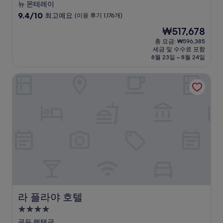
성
뉴 몬테레이
급
10
9.4/10
최고예요
(이용 후기 1,176개)
숙
점
현
₩517,678
만
박
재
점
총 요금: ₩596,385
시
요
세금 및 수수료 포함
중
설
금
8월 23일 ~ 8월 24일
9.4
₩517,678
점,
라 플라야 호텔
최
고
예
요,
(이
용
후
기
1,176
개)
라 플라야 호텔
라 플라야 호텔
4.0
성
골든 렉탱글