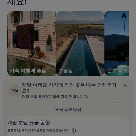
세요!
24
시
가족 여행에 좋은 숙박 시설 검색
수영장이 있는 숙박 시설 검색
온수 욕조가 있
간
이
내
성
인
2
명
1
박
기
준
가족 여행에 좋음
수영장
온수 욕조
최
저
캐
캐멀 여행을 하기에 가장 좋은 때는 언제인가
가
멀
요?
입
여
니
캐멀 호텔 요금은 11월에 가장 저렴합니다.
행
다.
을
요
하
요금 정보
날씨
금
기
에
과
캐멀 호텔 요금 동향
가
예
장
약
요금은 2인에 대한 1박 요금을 기준으로 합니다.
좋
가