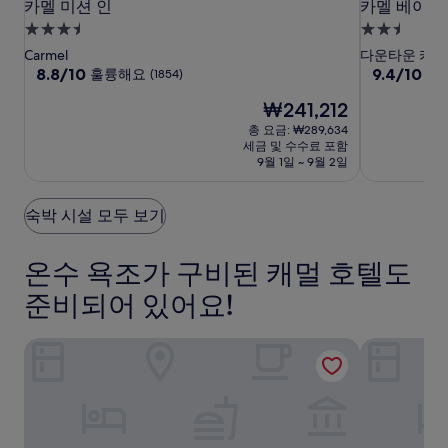
카
카
카
카멜 미션 인
카멜 베이 뷰
카멜 미션 인
카멜 베이 뷰
멜
멜
멜
3.5
2.5
미
미
베
성
성
Carmel
다운타운 카멜
션
션
이
급
10
급
10
8.8/10
9.4/10
훌륭해요
최
(1854)
점
점
인
인
뷰
숙
숙
현
₩241,212
만
만
인
박
박
재
점
점
총 요금: ₩289,634
시
시
요
중
중
세금 및 수수료 포함
설
금
설
8.8
9.4
9월 1일 ~ 9월 2일
₩241,212
점,
점,
훌
최
숙박 시설 모두 보기
륭
고
해
예
요,
요,
온수 욕조가 구비된 캐멀 호텔도
(1854)
(1765)
준비되어 있어요!
카멜 미션 인
호텔 카멜