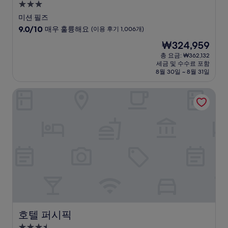
3.0
성
미션 필즈
급
10
9.0/10
매우 훌륭해요
(이용 후기 1,006개)
숙
점
현
₩324,959
만
박
재
점
총 요금: ₩362,132
시
요
세금 및 수수료 포함
중
설
금
8월 30일 ~ 8월 31일
9.0
₩324,959
점,
호텔 퍼시픽
매
우
훌
륭
해
요,
(이
용
후
기
1,006
개)
호텔 퍼시픽
호텔 퍼시픽
3.5