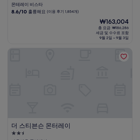
성
몬테레이 비스타
급
10
8.6/10
훌륭해요
(이용 후기 1,854개)
숙
점
현
₩163,004
만
박
재
점
총 요금: ₩186,286
시
요
세금 및 수수료 포함
중
설
금
9월 2일 ~ 9월 3일
8.6
₩163,004
점,
더 스티븐슨 몬터레이
훌
륭
해
요,
(이
용
후
기
1,854
개)
더 스티븐슨 몬터레이
더 스티븐슨 몬터레이
2.5