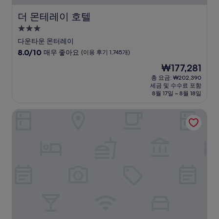
더 몬테레이 호텔
더 몬테레이 호텔
3.0
성
다운타운 몬터레이
급
10
8.0/10
매우 좋아요
(이용 후기 1,745개)
숙
점
현
₩177,281
만
박
재
점
총 요금: ₩202,390
시
요
세금 및 수수료 포함
중
설
금
8월 17일 ~ 8월 18일
8.0
₩177,281
점,
하얏트 리젠시 몬테레이 호텔 & 스파
매
우
좋
아
요,
(이
용
후
기
1,745
개)