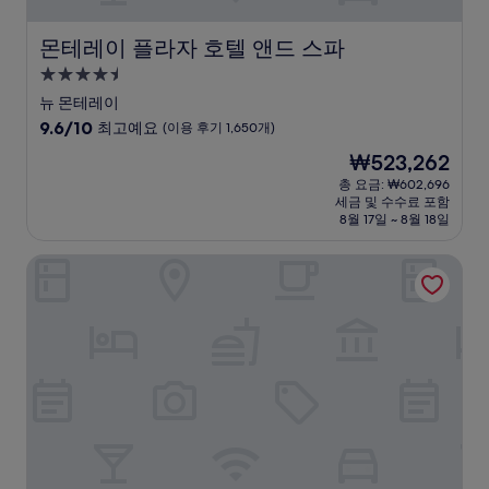
몬테레이 플라자 호텔 앤드 스파
몬테레이 플라자 호텔 앤드 스파
4.5
성
뉴 몬테레이
급
10
9.6/10
최고예요
(이용 후기 1,650개)
숙
점
현
₩523,262
만
박
재
점
총 요금: ₩602,696
시
요
세금 및 수수료 포함
중
설
금
8월 17일 ~ 8월 18일
9.6
₩523,262
점,
더 몬테레이 호텔
최
고
예
요,
(이
용
후
기
1,650
개)