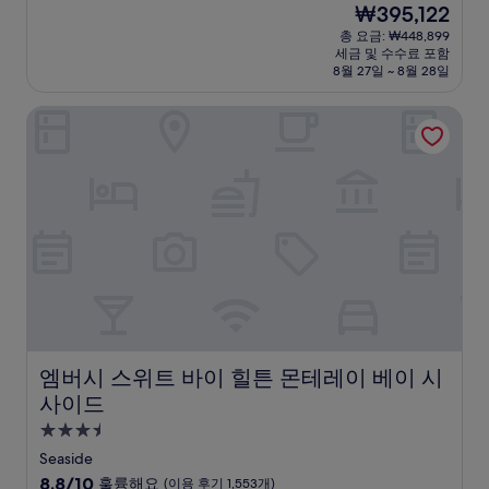
현
₩395,122
만
박
재
점
총 요금: ₩448,899
시
요
세금 및 수수료 포함
중
설
금
8월 27일 ~ 8월 28일
9.4
₩395,122
점,
엠버시 스위트 바이 힐튼 몬테레이 베이 시사이드
최
고
예
요,
(이
용
후
기
1,164
개)
엠버시 스위트 바이 힐튼 몬테레이 베이 시사이드
엠버시 스위트 바이 힐튼 몬테레이 베이 시
사이드
3.5
성
Seaside
급
10
8.8/10
훌륭해요
(이용 후기 1,553개)