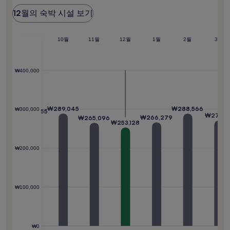
능
가
12월의 숙박 시설 보기
여
장
부
좋
는
은
8월
9월
때
10월
11월
12월
1월
2월
3월
변
는
경
언
될
제
수
₩400,000
인
있
가
으
요?
며,
추
1,036
₩289,045
₩288,566
₩300,000
₩282,855
가
₩271,15
₩266,279
₩265,096
₩253,128
약
관
이
₩200,000
적
용
될
수
₩100,000
있
습
니
다.
₩0