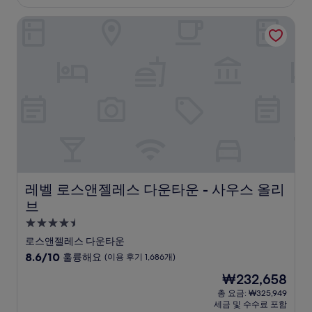
₩156,197
점,
레벨 로스앤젤레스 다운타운 - 사우스 올리브
매
우
좋
아
요,
(이
용
후
기
5,817
개)
레벨 로스앤젤레스 다운타운 - 사우스 올리브
레벨 로스앤젤레스 다운타운 - 사우스 올리
브
4.5
성
로스앤젤레스 다운타운
급
10
8.6/10
훌륭해요
(이용 후기 1,686개)
숙
점
현
₩232,658
만
박
재
점
총 요금: ₩325,949
시
요
세금 및 수수료 포함
중