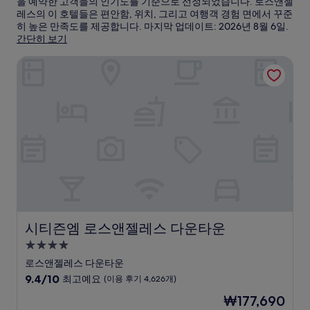
을 예약한 고객들의 인기도를 기준으로 선정되었습니다. 로스앤젤
레스의 이 호텔들은 편안함, 위치, 그리고 여행객 경험 면에서 꾸준
히 높은 만족도를 제공합니다. 마지막 업데이트:
2026년 8월 6일
.
간단히 보기
시티즌엠 로스앤젤레스 다운타운
시티즌엠 로스앤젤레스 다운타운
시티즌엠 로스앤젤레스 다운타운
4.0
성
로스앤젤레스 다운타운
급
10
9.4/10
최고예요
(이용 후기 4,626개)
숙
점
현
₩177,690
만
박