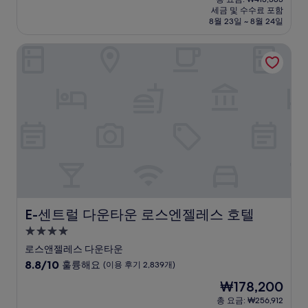
시
요
세금 및 수수료 포함
중
설
금
8월 23일 ~ 8월 24일
9.2
₩312,948
점,
E-센트럴 다운타운 로스엔젤레스 호텔
매
우
훌
륭
해
요,
(이
용
후
기
5,403
개)
E-센트럴 다운타운 로스엔젤레스 호텔
E-센트럴 다운타운 로스엔젤레스 호텔
4.0
성
로스앤젤레스 다운타운
급
10
8.8/10
훌륭해요
(이용 후기 2,839개)
숙
점
현
₩178,200
만
박
재
점
총 요금: ₩256,912
시