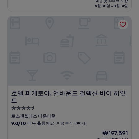
세금 및 수수료 포함
중
설
금
8월 30일 ~ 8월 31일
8.2
₩196,994
점,
호텔 피게로아, 언바운드 컬렉션 바이 하얏트
매
우
좋
아
요,
(이
용
후
기
2,577
개)
호텔 피게로아, 언바운드 컬렉션 바이 하얏트
호텔 피게로아, 언바운드 컬렉션 바이 하얏
트
4.5
성
로스앤젤레스 다운타운
급
10
9.0/10
매우 훌륭해요
(이용 후기 1,310개)
숙
점
현
₩197,591
만
박
재