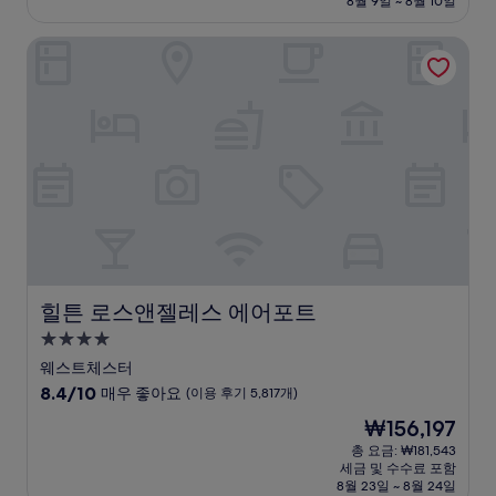
설
8월 9일 ~ 8월 10일
8.4
₩216,213
점,
힐튼 로스앤젤레스 에어포트
매
우
좋
아
요,
(이
용
후
기
2,306
개)
힐튼 로스앤젤레스 에어포트
힐튼 로스앤젤레스 에어포트
4.0
성
웨스트체스터
급
10
8.4/10
매우 좋아요
(이용 후기 5,817개)
숙
점
현
₩156,197
만
박
재
점
총 요금: ₩181,543
시
요
세금 및 수수료 포함
중
설
금
8월 23일 ~ 8월 24일
8.4