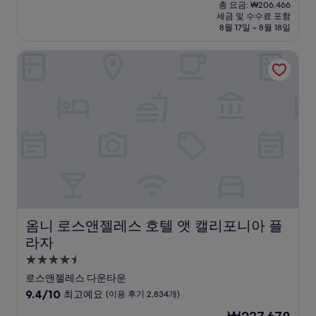
재
점
총 요금: ₩206,466
시
요
세금 및 수수료 포함
중
설
금
8월 17일 ~ 8월 18일
9.4
₩177,690
점,
옴니 로스앤젤레스 호텔 앳 캘리포니아 플라자
최
고
예
요,
(이
용
후
기
4,626
개)
옴니 로스앤젤레스 호텔 앳 캘리포니아 플라자
옴니 로스앤젤레스 호텔 앳 캘리포니아 플
라자
4.5
성
로스앤젤레스 다운타운
급
10
9.4/10
최고예요
(이용 후기 2,834개)
숙
점
현