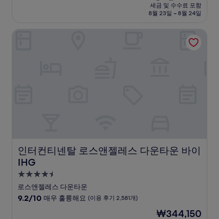
시
요
세금 및 수수료 포함
중
설
금
8월 23일 ~ 8월 24일
8.6
₩117,158
점,
인터컨티넨탈 로스앤젤레스 다운타운 바이 IHG
훌
륭
해
요,
(이
용
후
기
3,590
개)
인터컨티넨탈 로스앤젤레스 다운타운 바이 IHG
인터컨티넨탈 로스앤젤레스 다운타운 바이
IHG
4.5
성
로스앤젤레스 다운타운
급
10
9.2/10
매우 훌륭해요
(이용 후기 2,581개)
숙
점
현
₩344,150
만
박