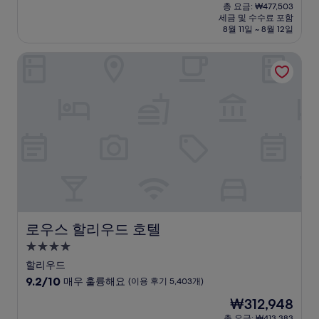
재
점
총 요금: ₩477,503
시
요
세금 및 수수료 포함
중
설
금
8월 11일 ~ 8월 12일
9.2
₩344,150
점,
로우스 할리우드 호텔
매
우
훌
륭
해
요,
(이
용
후
기
2,581
개)
로우스 할리우드 호텔
로우스 할리우드 호텔
4.0
성
할리우드
급
10
9.2/10
매우 훌륭해요
(이용 후기 5,403개)
숙
점
현
₩312,948
만
박
재
점
총 요금: ₩413,383