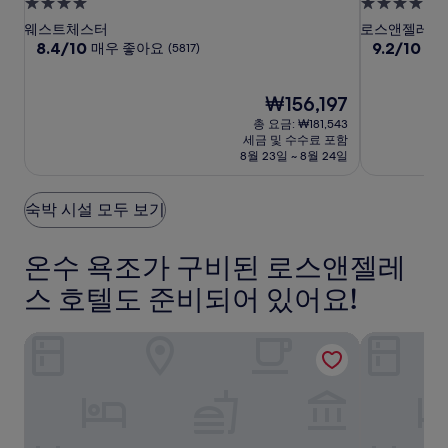
튼
튼
혹
4.0
4.0
로
로
스
성
성
웨스트체스터
로스앤젤레스
스
스
턴,
급
10
급
10
8.4/10
9.2/10
매우 좋아요
매
(5817)
점
점
앤
앤
다
숙
숙
만
만
젤
젤
운
박
박
점
현
점
₩156,197
레
레
타
시
시
중
재
중
총 요금: ₩181,543
스
스
운
설
설
8.4
요
9.2
세금 및 수수료 포함
에
점,
금
에
LA
점,
8월 23일 ~ 8월 24일
매
₩156,197
매
어
어
우
우
포
포
좋
훌
숙박 시설 모두 보기
트
트
아
륭
요,
해
온수 욕조가 구비된 로스앤젤레
(5817)
요,
(1014)
스 호텔도 준비되어 있어요!
엠버시 스위트 바이 힐튼 로스앤젤레스 인터내셔널 에어포트
힐튼 로스앤