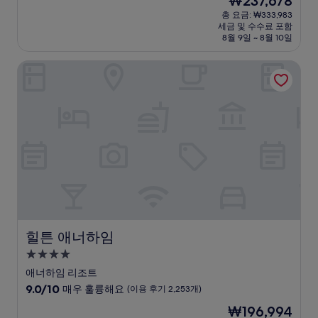
₩237,678
만
박
재
점
총 요금: ₩333,983
시
요
세금 및 수수료 포함
중
설
금
8월 9일 ~ 8월 10일
9.4
₩237,678
점,
힐튼 애너하임
최
고
예
요,
(이
용
후
기
2,834
개)
힐튼 애너하임
힐튼 애너하임
4.0
성
애너하임 리조트
급
10
9.0/10
매우 훌륭해요
(이용 후기 2,253개)
숙
점
현
₩196,994
만
박