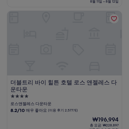
설
금
8월 11일 ~ 8월 12일
8.6
₩232,658
점,
더블트리 바이 힐튼 호텔 로스 앤젤레스 다운타운
훌
륭
해
요,
(이
용
후
기
1,686
개)
더블트리 바이 힐튼 호텔 로스 앤젤레스 다운타운
더블트리 바이 힐튼 호텔 로스 앤젤레스 다
운타운
4.0
성
로스앤젤레스 다운타운
급
10
8.2/10
매우 좋아요
(이용 후기 2,577개)
숙
점
현
₩196,994
만
박
재
점
총 요금: ₩228,897
시
요