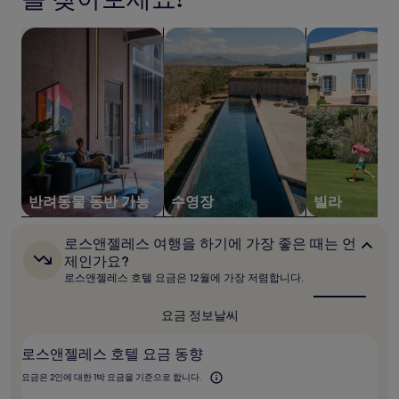
터
24
터
시
내
내
반려동물 동반 가능 숙박 시설 검색
수영장이 있는 숙박 시설 검색
빌라 검색
간
셔
셔
이
널
널
내
에
에
성
인
어
어
2
포
포
명
트
트
1
노
노
박
스
기
스
준
반려동물 동반 가능
수영장
빌라
최
저
로
로스앤젤레스 여행을 하기에 가장 좋은 때는 언
가
스
제인가요?
입
앤
니
로스앤젤레스 호텔 요금은 12월에 가장 저렴합니다.
젤
다.
레
요
스
요금 정보
날씨
금
여
행
과
로스앤젤레스 호텔 요금 동향
을
예
하
약
요금은 2인에 대한 1박 요금을 기준으로 합니다.
기
가
에