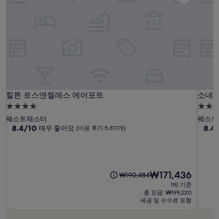
일
품
저
~
표
가
입
8
시
니
월
날
다.
7
짜:
요
일
금
과
예
약
힐
힐
소
힐튼 로스앤젤레스 에어포트
소네스
힐튼 로스앤젤레스 에어포트
소네스
가
튼
튼
네
능
4.0
4.0
여
로
로
스
성
성
웨스트체스터
웨스트
부
스
스
타
급
10
급
10
8.4/10
8.4
매우 좋아요
(이용 후기 5,817개)
는
점
점
앤
앤
로
숙
숙
변
만
만
젤
젤
스
박
박
경
점
점
될
레
레
앤
시
시
중
중
수
스
스
젤
설
설
8.4
8.4
현
₩171,436
이
₩190,484
있
에
점,
에
레
점,
재
전
으
1박 기준
매
매
어
요
어
스
요
총 요금: ₩199,220
며,
우
우
금
금
세금 및 수수료 포함
포
포
에
추
좋
좋
₩171,436
₩190,484
가
트
트
어
아
아