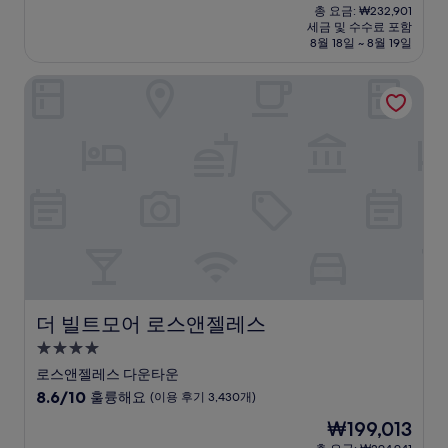
재
점
총 요금: ₩232,901
시
요
세금 및 수수료 포함
중
설
금
8월 18일 ~ 8월 19일
9.0
₩196,994
점,
더 빌트모어 로스앤젤레스
매
우
훌
륭
해
요,
(이
용
후
기
2,253
개)
더 빌트모어 로스앤젤레스
더 빌트모어 로스앤젤레스
4.0
성
로스앤젤레스 다운타운
급
10
8.6/10
훌륭해요
(이용 후기 3,430개)
숙
점
현
₩199,013
만
박
재