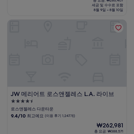
점
총 요금: ₩286,407
시
요
세금 및 수수료 포함
중
설
금
8월 9일 ~ 8월 10일
9.0
₩197,591
점,
JW 메리어트 로스앤젤레스 L.A. 라이브
매
우
훌
륭
해
요,
(이
용
후
기
1,310
개)
JW 메리어트 로스앤젤레스 L.A. 라이브
JW 메리어트 로스앤젤레스 L.A. 라이브
4.5
성
로스앤젤레스 다운타운
급
10
9.4/10
최고예요
(이용 후기 1,247개)
숙
점
현
₩262,981
만
박
재
점
총 요금: ₩388,571