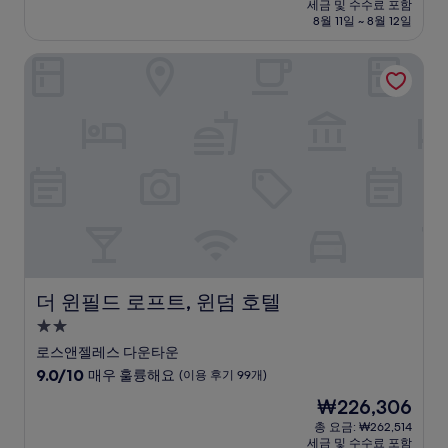
요
세금 및 수수료 포함
중
설
금
8월 11일 ~ 8월 12일
8.8
₩178,200
점,
더 윈필드 로프트, 윈덤 호텔
훌
륭
해
요,
(이
용
후
기
2,839
개)
더 윈필드 로프트, 윈덤 호텔
더 윈필드 로프트, 윈덤 호텔
2.0
성
로스앤젤레스 다운타운
급
10
9.0/10
매우 훌륭해요
(이용 후기 99개)
숙
점
현
₩226,306
만
박
재
점
총 요금: ₩262,514
시
요
세금 및 수수료 포함
중