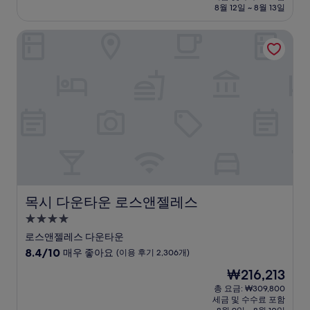
설
금
8월 12일 ~ 8월 13일
9.0
₩226,306
점,
목시 다운타운 로스앤젤레스
매
우
훌
륭
해
요,
(이
용
후
기
99
개)
목시 다운타운 로스앤젤레스
목시 다운타운 로스앤젤레스
4.0
성
로스앤젤레스 다운타운
급
10
8.4/10
매우 좋아요
(이용 후기 2,306개)
숙
점
현
₩216,213
만
박
재
점
총 요금: ₩309,800
시
요
세금 및 수수료 포함
중
금