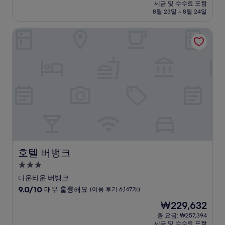
시
요
세금 및 수수료 포함
중
설
금
8월 23일 ~ 8월 24일
9.4
₩262,981
점,
호텔 버뱅크
최
고
예
요,
(이
용
후
기
1,247
개)
호텔 버뱅크
호텔 버뱅크
3.0
성
다운타운 버뱅크
급
10
9.0/10
매우 훌륭해요
(이용 후기 6,147개)
숙
점
현
₩229,632
만
박
재
점
총 요금: ₩257,394
시
요
세금 및 수수료 포함
중