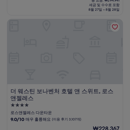
점
총 요금: ₩294,941
시
요
세금 및 수수료 포함
중
설
금
8월 27일 ~ 8월 28일
8.6
₩199,013
점,
더 웨스틴 보나벤처 호텔 앤 스위트, 로스 앤젤레스
훌
륭
해
요,
(이
용
후
기
3,430
개)
더 웨스틴 보나벤처 호텔 앤 스위트, 로스 앤젤레스
더 웨스틴 보나벤처 호텔 앤 스위트, 로스
앤젤레스
4.0
성
로스앤젤레스 다운타운
급
10
9.0/10
매우 훌륭해요
(이용 후기 3,107개)
숙
점
현
₩228,367
만