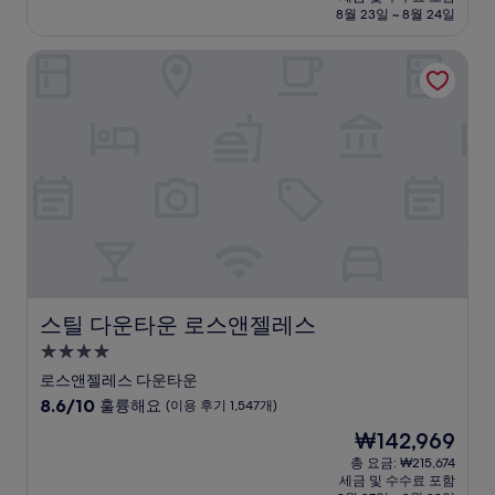
설
금
8월 23일 ~ 8월 24일
9.0
₩229,632
점,
스틸 다운타운 로스앤젤레스
매
우
훌
륭
해
요,
(이
용
후
기
6,147
개)
스틸 다운타운 로스앤젤레스
스틸 다운타운 로스앤젤레스
4.0
성
로스앤젤레스 다운타운
급
10
8.6/10
훌륭해요
(이용 후기 1,547개)
숙
점
현
₩142,969
만
박
재
점
총 요금: ₩215,674
시
요
세금 및 수수료 포함
중