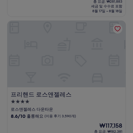
점
총 요금: ₩281,883
시
요
세금 및 수수료 포함
중
설
금
8월 17일 ~ 8월 18일
8.6
₩192,840
점,
프리핸드 로스앤젤레스
훌
륭
해
요,
(이
용
후
기
2,383
개)
프리핸드 로스앤젤레스
프리핸드 로스앤젤레스
4.0
성
로스앤젤레스 다운타운
급
10
8.6/10
훌륭해요
(이용 후기 3,590개)
숙
점
현
₩117,158
만
박
재
점
총 요금: ₩182,381