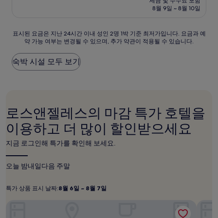
세금 및 수수료 포함
중
설
금
8월 9일 ~ 8월 10일
8.6
₩254,594
점,
훌
표
표시된 요금은 지난 24시간 이내 성인 2명 1박 기준 최저가입니다. 요금과 예
륭
약 가능 여부는 변경될 수 있으며, 추가 약관이 적용될 수 있습니다.
시
해
된
요,
요
숙박 시설 모두 보기
(이
금
용
은
후
지
기
난
1,240
24
개)
로스앤젤레스의 마감 특가 호텔을
시
간
이용하고 더 많이 할인받으세요
이
내
지금 로그인해 특가를 확인해 보세요.
성
인
2
오늘 밤
내일
다음 주말
명
1
특가 상품 표시 날짜:
8월 6일 ~ 8월 7일
박
특
8
기
월
가
힐튼 로스앤젤레스 에어포트
소네스
준
6
상
최