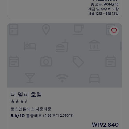
박
재
점
총 요금: ₩314,948
시
요
세금 및 수수료 포함
중
설
금
8월 12일 ~ 8월 13일
9.0
₩228,367
점,
더 델피 호텔
매
우
훌
륭
해
요,
(이
용
후
기
3,107
개)
더 델피 호텔
더 델피 호텔
3.5
성
로스앤젤레스 다운타운
급
10
8.6/10
훌륭해요
(이용 후기 2,383개)
숙
점
현
₩192,840
만
박
재