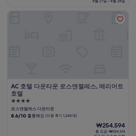
설
금
8월 27일 ~ 8월 28일
8.6
₩142,969
점,
AC 호텔 다운타운 로스앤젤레스, 메리어트 호텔
훌
륭
해
요,
(이
용
후
기
1,547
개)
AC 호텔 다운타운 로스앤젤레스, 메리어트 호텔
AC 호텔 다운타운 로스앤젤레스, 메리어트
호텔
4.0
성
로스앤젤레스 다운타운
급
10
8.6/10
훌륭해요
(이용 후기 1,240개)
숙
점
현
₩254,594
만
박
재
점
총 요금: ₩354,314
시
요