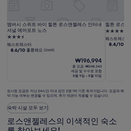
엠
엠
힐
엠버시 스위트 바이 힐튼 로스앤젤레스 인터내셔널 에어포트
힐튼 로스앤
엠버시 스위트 바이 힐튼 로스앤젤레스 인터내
힐튼 로스앤
버
셔널 에어포트 노스
버
튼
4.0
시
시
로
3.5
성
웨스트체스터
스
성
스
스
급
10
8.4/10
매
웨스트체스터
점
위
급
10
위
앤
8.6/10
훌륭해요
숙
(2665)
만
점
트
숙
트
젤
박
현
점
₩196,994
만
바
박
바
레
시
재
중
점
총 요금: ₩248,343
이
시
이
스
설
요
8.4
중
세금 및 수수료 포함
힐
설
금
힐
에
점,
8.6
8월 9일 ~ 8월 10일
₩196,994
매
점,
튼
튼
어
우
훌
로
로
포
표
좋
표시된 요금은 지난 24시간 이내 성인 2명 1박 기준 최저가입니다. 요금과 예
륭
스
스
트
약 가능 여부는 변경될 수 있으며, 추가 약관이 적용될 수 있습니다.
시
아
해
앤
앤
된
요,
요,
요
(5817)
젤
(2665)
젤
숙박 시설 모두 보기
금
레
레
은
로스앤젤레스의 이색적인 숙소
스
스
지
인
인
난
를 찾아보세요!