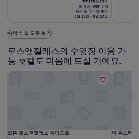
₩156,197
레
레
앤
시
시
중
재
중
총 요금: ₩181,543
스
스
젤
설
설
8.4
요
8.4
세금 및 수수료 포함
에
점,
금
에
레
점,
8월 23일 ~ 8월 24일
매
₩156,197
매
어
어
스
우
우
포
포
에
좋
좋
숙박 시설 모두 보기
트
트
어
아
아
포
요,
요,
로스앤젤레스의 수영장 이용 가
(5817)
(4492)
트
LAX
능 호텔도 마음에 드실 거예요.
힐튼 로스앤젤레스 에어포트
더 혹스턴, 
힐
힐
더
힐튼 로스앤젤레스 에어포트
더 혹스턴, 
힐튼 로스앤젤레스 에어포트
더 혹스턴, 