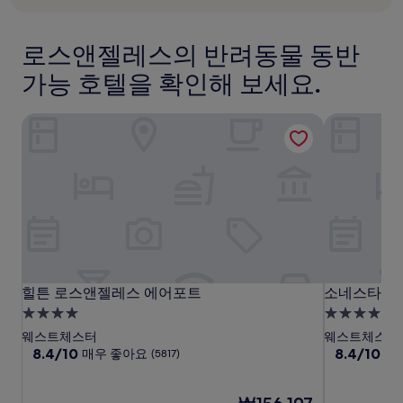
약
포
요,
요,
관
(이
(이
트
이
용
용
로스앤젤레스의 반려동물 동반
LAX
적
후
후
용
기
기
가능 호텔을 확인해 보세요.
될
5,817
4,49
수
개)
개)
있
힐튼 로스앤젤레스 에어포트
소네스타 로
습
니
다.
힐
힐
소
힐튼 로스앤젤레스 에어포트
소네스타 로
힐튼 로스앤젤레스 에어포트
소네스타 로
튼
튼
네
4.0
4.0
로
로
스
성
성
웨스트체스터
웨스트체스터
스
스
타
급
10
급
10
8.4/10
8.4/10
매우 좋아요
매
(5817)
점
점
앤
앤
로
숙
숙
만
만
젤
젤
스
박
박
점
현
점