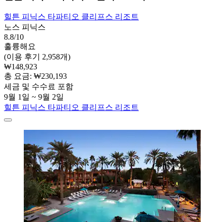
힐튼 피닉스 타파티오 클리프스 리조트
노스 피닉스
8.8/10
훌륭해요
(이용 후기 2,958개)
₩148,923
총 요금: ₩230,193
세금 및 수수료 포함
9월 1일 ~ 9월 2일
힐튼 피닉스 타파티오 클리프스 리조트