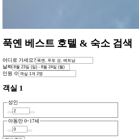
푹옌 베스트 호텔 & 숙소 검색
어디로 가세요?
날짜
인원 수
객실 1
성인
아동
만 0~17세