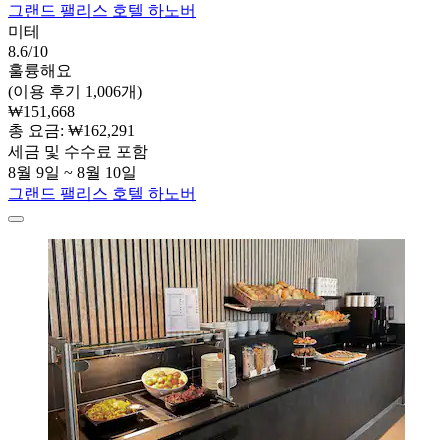
그랜드 팰리스 호텔 하노버
미테
8.6/10
훌륭해요
(이용 후기 1,006개)
₩151,668
총 요금: ₩162,291
세금 및 수수료 포함
8월 9일 ~ 8월 10일
그랜드 팰리스 호텔 하노버