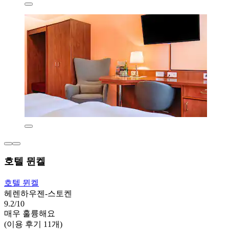
호텔 뮌켈
호텔 뮌켈
헤렌하우젠-스토켄
9.2/10
매우 훌륭해요
(이용 후기 11개)