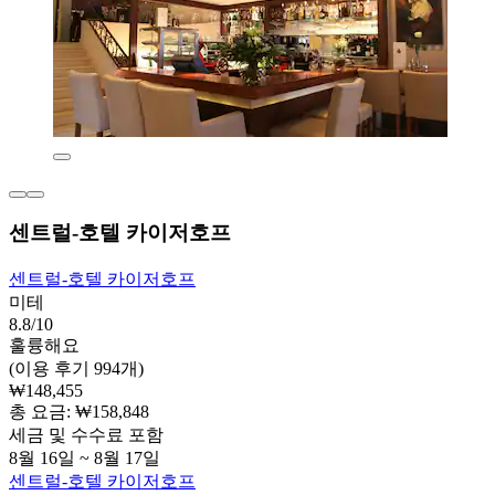
센트럴-호텔 카이저호프
센트럴-호텔 카이저호프
미테
8.8/10
훌륭해요
(이용 후기 994개)
₩148,455
총 요금: ₩158,848
세금 및 수수료 포함
8월 16일 ~ 8월 17일
센트럴-호텔 카이저호프