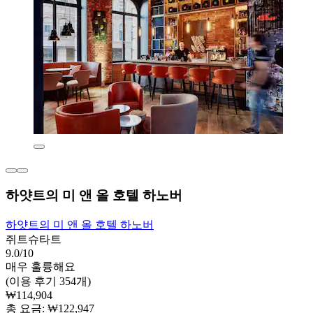
하얏트의 미 앤 올 호텔 하노버
하얏트의 미 앤 올 호텔 하노버
쥐트슈타트
9.0/10
매우 훌륭해요
(이용 후기 354개)
₩114,904
총 요금: ₩122,947