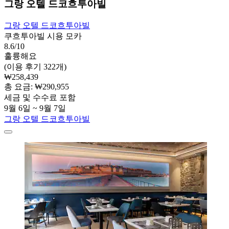
그랑 오텔 드코흐투아빌
그랑 오텔 드코흐투아빌
쿠흐투아빌 시용 모카
8.6/10
훌륭해요
(이용 후기 322개)
₩258,439
총 요금: ₩290,955
세금 및 수수료 포함
9월 6일 ~ 9월 7일
그랑 오텔 드코흐투아빌