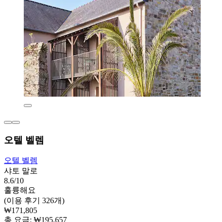
오텔 벨렘
오텔 벨렘
샤토 말로
8.6/10
훌륭해요
(이용 후기 326개)
₩171,805
총 요금: ₩195,657