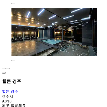
힐튼 경주
힐튼 경주
경주시
9.0/10
매우 훌륭해요