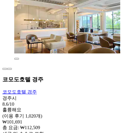
코모도호텔 경주
코모도호텔 경주
경주시
8.6/10
훌륭해요
(이용 후기 1,020개)
₩101,691
총 요금: ₩112,509