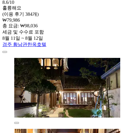
8.6/10
훌륭해요
(이용 후기 384개)
₩79,986
총 요금: ₩98,036
세금 및 수수료 포함
8월 11일 ~ 8월 12일
경주 황남관한옥호텔