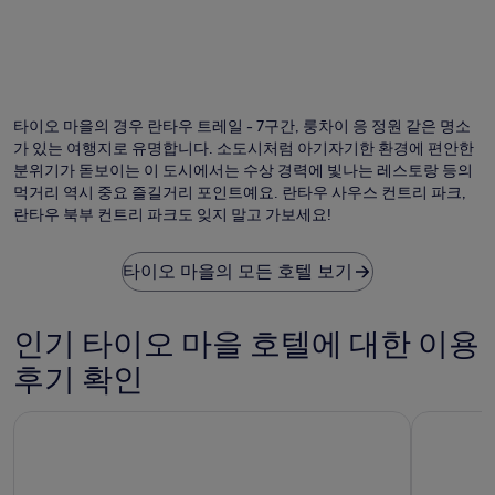
Hong Kong Tourism Board 님의 사진
Ho
Ko
To
타이오 마을의 경우 란타우 트레일 - 7구간, 룽차이 응 정원 같은 명소
Bo
가 있는 여행지로 유명합니다. 소도시처럼 아기자기한 환경에 편안한
님
분위기가 돋보이는 이 도시에서는 수상 경력에 빛나는 레스토랑 등의
의
먹거리 역시 중요 즐길거리 포인트예요. 란타우 사우스 컨트리 파크,
공
란타우 북부 컨트리 파크도 잊지 말고 가보세요!
개
사
진
타이오 마을의 모든 호텔 보기
인기 타이오 마을 호텔에 대한 이용
후기 확인
그랜드 하얏트 홍콩
홀리데이 인