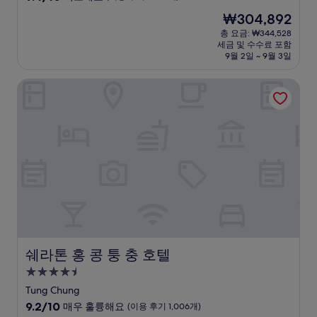
숙
점
현
₩304,892
만
박
재
점
총 요금: ₩344,528
시
요
세금 및 수수료 포함
중
설
금
9월 2일 ~ 9월 3일
9.4
₩304,892
점,
쉐라톤 홍 콩 퉁 충 호텔
최
고
예
요,
(이
용
후
기
1,390
개)
쉐라톤 홍 콩 퉁 충 호텔
쉐라톤 홍 콩 퉁 충 호텔
4.5
성
Tung Chung
급
10
9.2/10
매우 훌륭해요
(이용 후기 1,006개)