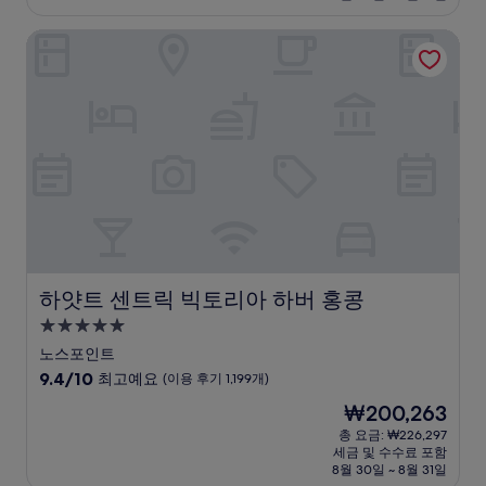
₩184,858
설
점,
하얏트 센트릭 빅토리아 하버 홍콩
매
우
훌
륭
해
요,
(이
용
후
기
504
개)
하얏트 센트릭 빅토리아 하버 홍콩
하얏트 센트릭 빅토리아 하버 홍콩
5.0
성
노스포인트
급
10
9.4/10
최고예요
(이용 후기 1,199개)
숙
점
현
₩200,263
만
박
재
점
총 요금: ₩226,297
시
요
세금 및 수수료 포함
중
설
금
8월 30일 ~ 8월 31일
9.4