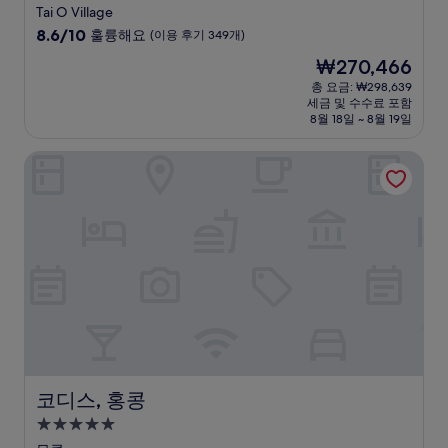
성
Tai O Village
급
10
8.6/10
훌륭해요
(이용 후기 349개)
숙
점
현
₩270,466
만
박
재
점
총 요금: ₩298,639
시
요
세금 및 수수료 포함
중
설
금
8월 18일 ~ 8월 19일
8.6
₩270,466
점,
코디스, 홍콩
훌
륭
해
요,
(이
용
후
기
349
개)
코디스, 홍콩
코디스, 홍콩
5.0
성