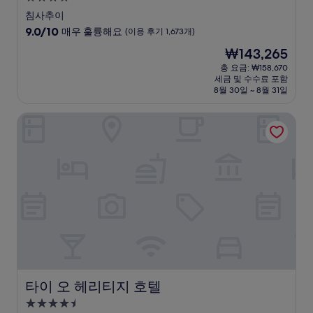
성
침사추이
급
10
9.0/10
매우 훌륭해요
(이용 후기 1,673개)
숙
점
현
₩143,265
만
박
재
점
총 요금: ₩158,670
시
요
세금 및 수수료 포함
중
설
금
8월 30일 ~ 8월 31일
9.0
₩143,265
점,
타이 오 헤리티지 호텔
매
우
훌
륭
해
요,
(이
용
후
기
1,673
개)
타이 오 헤리티지 호텔
타이 오 헤리티지 호텔
4.5