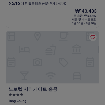
급
10
9.2/10
매우 훌륭해요
(이용 후기 2,461개)
숙
점
현
₩143,433
만
박
재
점
총 요금: ₩163,483
시
요
세금 및 수수료 포함
중
설
금
8월 30일 ~ 8월 31일
9.2
₩143,433
점,
노보텔 시티게이트 홍콩
매
우
훌
륭
해
요,
(이
용
후
기
2,461
개)
노보텔 시티게이트 홍콩
노보텔 시티게이트 홍콩
4.0
성
Tung Chung