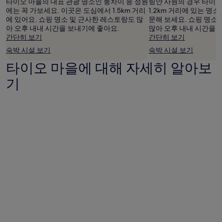
적
타이오 마을의 대표 관광 명소인 룽차이 응 정원
링얀 사원의 경우 타이
용
에는 꼭 가보세요. 이곳은 도심에서 1.5km 거리
1.2km 거리에 있는 명
될
에 있어요. 쇼핑 명소 및 근사한 레스토랑도 많
문해 보세요. 쇼핑 명소
수
아 오후 내내 시간을 보내기에 좋아요.
많아 오후 내내 시간을 
있
간단히 보기
간단히 보기
습
숙박 시설 보기
숙박 시설 보기
니
타이오 마을에 대해 자세히 알아보
다.
기