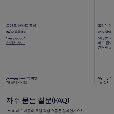
그랜드 하얏트 홍콩
홀리데이 인
10/10
훌륭해요
8/10
좋아
"very good"
"깨끗하게
간단히 보기
비고 좁아
간단히 보
yeonggwon
3박 여행
Myung Gy
1일 전에 게시됨
3일 전에 
자주 묻는 질문(FAQ)
타이오 마을의 호텔 객실 요금은 얼마인가요?