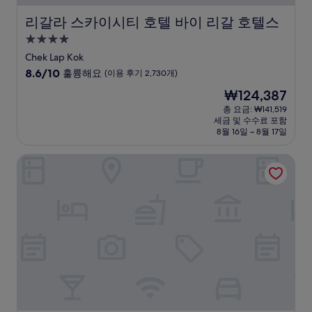
리갈라 스카이시티 호텔 바이 리갈 호텔스
리갈라 스카이시티 호텔 바이 리갈 호텔스
4.0
성
Chek Lap Kok
급
10
8.6/10
훌륭해요
(이용 후기 2,730개)
숙
점
현
₩124,387
만
박
재
점
총 요금: ₩141,519
시
요
세금 및 수수료 포함
중
설
금
8월 16일 ~ 8월 17일
8.6
₩124,387
점,
이비스 홍콩 센트럴 & 셩완
훌
륭
해
요,
(이
용
후
기
2,730
개)