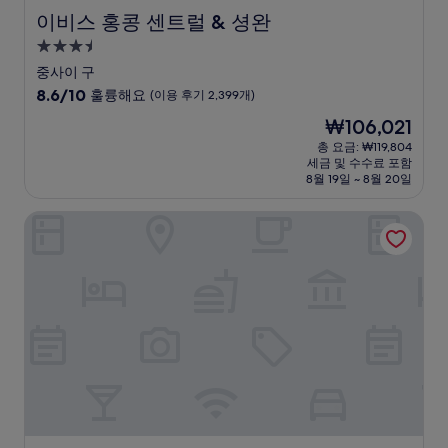
이비스 홍콩 센트럴 & 셩완
이비스 홍콩 센트럴 & 셩완
3.5
성
중사이 구
급
10
8.6/10
훌륭해요
(이용 후기 2,399개)
숙
점
현
₩106,021
만
박
재
점
총 요금: ₩119,804
시
요
세금 및 수수료 포함
중
설
금
8월 19일 ~ 8월 20일
8.6
₩106,021
점,
홍콩 스카이시티 메리어트 호텔
훌
륭
해
요,
(이
용
후
기
2,399
개)