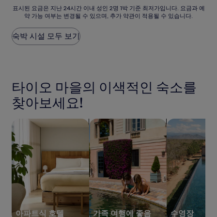
훌
표
표시된 요금은 지난 24시간 이내 성인 2명 1박 기준 최저가입니다. 요금과 예
륭
약 가능 여부는 변경될 수 있으며, 추가 약관이 적용될 수 있습니다.
시
해
된
요,
요
숙박 시설 모두 보기
(이
금
용
은
후
지
기
난
1,357
24
개)
타이오 마을의 이색적인 숙소를
시
간
찾아보세요!
이
내
성
아파트식 호텔 검색
가족 여행에 좋은 숙박 시설 검색
수영장이 있는 
인
2
명
1
박
기
준
최
저
가
아파트식 호텔
가족 여행에 좋음
수영장