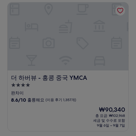
더 하버뷰 - 홍콩 중국 YMCA
매
우
좋
아
요,
(이
용
후
기
1,334
개)
더 하버뷰 - 홍콩 중국 YMCA
더 하버뷰 - 홍콩 중국 YMCA
4.0
성
완차이
급
10
8.6/10
훌륭해요
(이용 후기 1,357개)
숙
점
현
₩90,340
만
박
재
점
총 요금: ₩102,968
시
요
세금 및 수수료 포함
중
설
금
9월 6일 ~ 9월 7일
8.6
₩90,340
점,