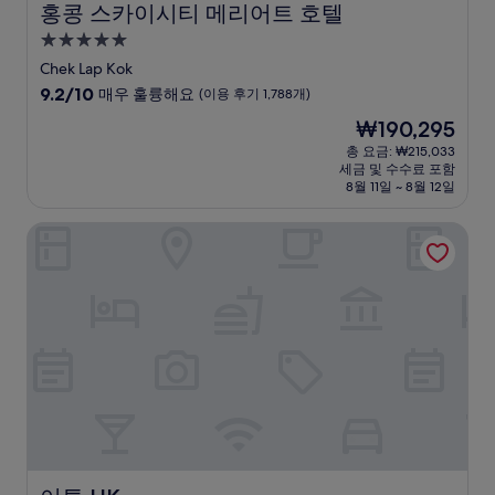
홍콩 스카이시티 메리어트 호텔
홍콩 스카이시티 메리어트 호텔
5.0
성
Chek Lap Kok
급
10
9.2/10
매우 훌륭해요
(이용 후기 1,788개)
숙
점
현
₩190,295
만
박
재
점
총 요금: ₩215,033
시
요
세금 및 수수료 포함
중
설
금
8월 11일 ~ 8월 12일
9.2
₩190,295
점,
이튼 HK
매
우
훌
륭
해
요,
(이
용
후
기
1,788
개)
이튼 HK