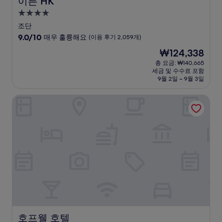
이튼 HK
4.0
성
조단
급
10
9.0/10
매우 훌륭해요
(이용 후기 2,059개)
숙
점
현
₩124,338
만
박
재
점
총 요금: ₩140,665
시
요
세금 및 수수료 포함
중
설
금
9월 2일 ~ 9월 3일
9.0
₩124,338
점,
호프웰 호텔
매
우
훌
륭
해
요,
(이
용
후
기
2,059
개)
호프웰 호텔
호프웰 호텔