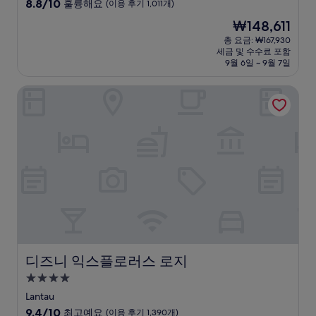
급
10
8.8/10
훌륭해요
(이용 후기 1,011개)
숙
점
현
₩148,611
만
박
재
점
총 요금: ₩167,930
시
요
세금 및 수수료 포함
중
설
금
9월 6일 ~ 9월 7일
8.8
₩148,611
점,
디즈니 익스플로러스 로지
훌
륭
해
요,
(이
용
후
기
1,011
개)
디즈니 익스플로러스 로지
디즈니 익스플로러스 로지
4.0
성
Lantau
급
10
9.4/10
최고예요
(이용 후기 1,390개)