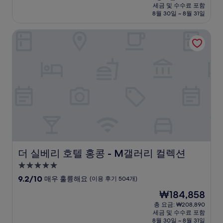
시
요
세금 및 수수료 포함
중
설
금
8월 30일 ~ 8월 31일
9.4
₩281,800
점,
더 실베리 호텔 홍콩 - M갤러리 컬렉션
최
고
예
요,
(이
용
후
기
1,117
개)
더 실베리 호텔 홍콩 - M갤러리 컬렉션
더 실베리 호텔 홍콩 - M갤러리 컬렉션
5.0
성
10
9.2/10
매우 훌륭해요
(이용 후기 504개)
급
점
현
₩184,858
만
숙
재
점
총 요금: ₩208,890
박
요
세금 및 수수료 포함
중
시
금
8월 30일 ~ 8월 31일
9.2