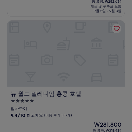
점
총 요금: ₩282,634
박
요
세금 및 수수료 포함
중
시
금
9월 2일 ~ 9월 3일
9.2
₩250,118
설
점,
뉴 월드 밀레니엄 홍콩 호텔
매
우
훌
륭
해
요,
(이
용
후
기
1,292
개)
뉴 월드 밀레니엄 홍콩 호텔
뉴 월드 밀레니엄 홍콩 호텔
5.0
성
침사추이
급
10
9.4/10
최고예요
(이용 후기 1,117개)
숙
점
현
₩281,800
만
박
재
점
총 요금: ₩318,434