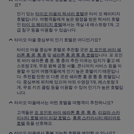
요?
인기 있는
타이오 마을의 럭셔리 호텔
은 타이 오 헤리티지
호텔입니다. 여행객들에게 높은 평점을 받은 럭셔리 호텔
인
타이 오 헤리티지 호텔
에서는 객실 내 레스토랑 1개, 고
급 침구 등을 이용할 수 있습니다.
타이오 마을 중심부의 인기 호텔은 어디인가요?
타이오 마을 중심부 호텔로 추천할 곳은
포 포인트 바이 쉐
라톤 홍 콩, 퉁 충
및
쉐라톤 홍 콩 퉁 충 호텔
입니다. 포 포인
트 바이 쉐라톤 홍 콩, 퉁 충의 추천 이유는 입지가 좋고 레
스토랑 2개, 무료 왕복 공항 셔틀, 콘시어지 서비스 등을 이
용할 수 있어 여행객들에게 인기 높은 호텔이기 때문입니
다. 추천할 만한 또 다른 곳은 쉐라톤 홍 콩 퉁 충 호텔입니
다. 중심부에 위치해 있으며 야외 수영장 1개, 레스토랑 3
개, 무료 키즈 클럽 등을 이용할 수 있어 인기가 높은 호텔입
니다.
타이오 마을에서는 어떤 호텔을 여행객이 추천하나요?
고객들은
포 포인트 바이 쉐라톤 홍 콩, 퉁 충
,
리갈라 스카
이시티 호텔 바이 리갈 호텔스
,
홍콩 스카이시티 메리어트
호텔
등을 선호해요.
타이오 마을에서 환불 가능한 호텔을 예약할 수 있나요?