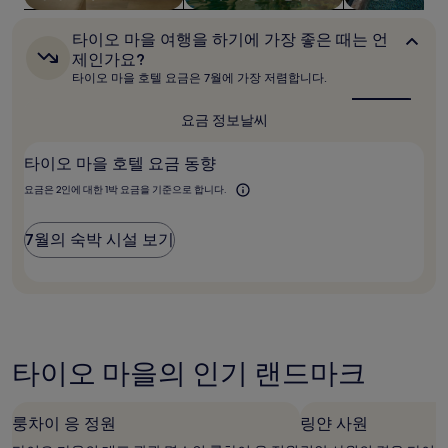
입
니
다.
타
타이오 마을 여행을 하기에 가장 좋은 때는 언
이
요
제인가요?
오
금
타이오 마을 호텔 요금은 7월에 가장 저렴합니다.
마
과
을
예
여
요금 정보
날씨
약
행
가
을
능
타이오 마을 호텔 요금 동향
하
여
기
요금은 2인에 대한 1박 요금을 기준으로 합니다.
에
부
가
는
장
변
7월의 숙박 시설 보기
좋
경
은
될
때
수
는
있
언
으
제
인
며,
가
추
타이오 마을의 인기 랜드마크
요?
가
약
관
룽차이 응 정원
링얀 사원
이