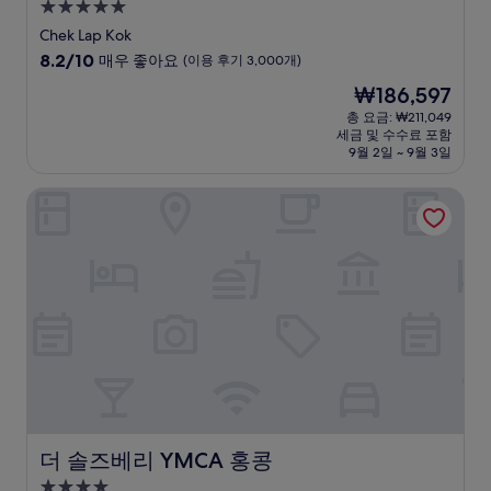
5.0
성
Chek Lap Kok
급
10
8.2/10
매우 좋아요
(이용 후기 3,000개)
숙
점
현
₩186,597
만
박
재
점
총 요금: ₩211,049
시
요
세금 및 수수료 포함
중
설
금
9월 2일 ~ 9월 3일
8.2
₩186,597
점,
더 솔즈베리 YMCA 홍콩
매
우
좋
아
요,
(이
용
후
기
3,000
개)
더 솔즈베리 YMCA 홍콩
더 솔즈베리 YMCA 홍콩
4.0