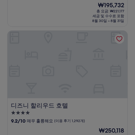
숙
점
현
₩195,732
만
박
재
점
총 요금: ₩221,177
시
요
세금 및 수수료 포함
중
설
금
8월 30일 ~ 8월 31일
9.2
₩195,732
점,
디즈니 할리우드 호텔
매
우
훌
륭
해
요,
(이
용
후
기
1,006
개)
디즈니 할리우드 호텔
디즈니 할리우드 호텔
4.0
성
10
9.2/10
매우 훌륭해요
(이용 후기 1,292개)
급
점
현
₩250,118
만
숙
재