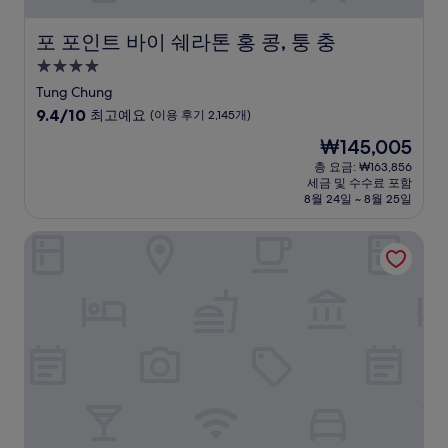
포 포인트 바이 쉐라톤 홍 콩, 퉁 충
포 포인트 바이 쉐라톤 홍 콩, 퉁 충
4.0
성
Tung Chung
급
10
9.4/10
최고예요
(이용 후기 2,145개)
숙
점
현
₩145,005
만
박
재
점
총 요금: ₩163,856
시
요
세금 및 수수료 포함
중
설
금
8월 24일 ~ 8월 25일
9.4
₩145,005
점,
리갈라 스카이시티 호텔 바이 리갈 호텔스
최
고
예
요,
(이
용
후
기
2,145
개)