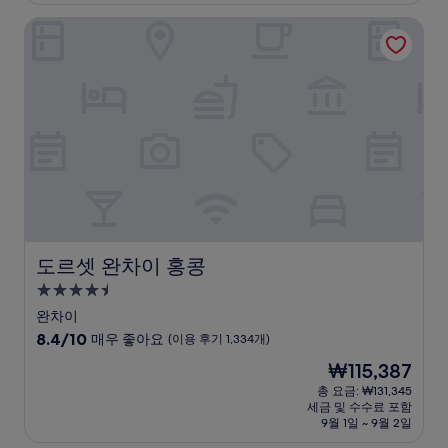
₩200,263
점,
도르셋 완차이 홍콩
최
고
예
요,
(이
용
후
기
1,199
개)
도르셋 완차이 홍콩
도르셋 완차이 홍콩
4.5
성
완차이
급
10
8.4/10
매우 좋아요
(이용 후기 1,334개)
숙
점
현
₩115,387
만
박
재
점
총 요금: ₩131,345
시
요
세금 및 수수료 포함
중
설
금
9월 1일 ~ 9월 2일
8.4
₩115,387
점,