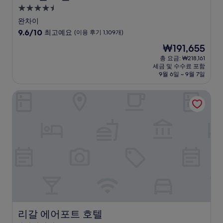
4.5
성
완차이
급
10
9.6/10
최고예요
(이용 후기 1,109개)
숙
점
현
₩191,655
만
박
재
점
총 요금: ₩218,161
시
요
세금 및 수수료 포함
중
설
금
9월 6일 ~ 9월 7일
9.6
₩191,655
점,
리갈 에어포트 호텔
최
고
예
요,
(이
용
후
기
1,109
개)
리갈 에어포트 호텔
리갈 에어포트 호텔