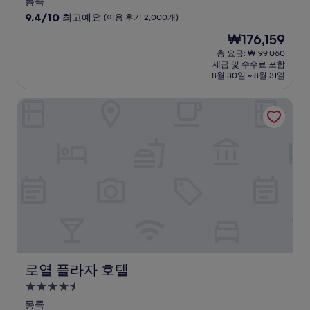
몽콕
급
10
9.4/10
최고예요
(이용 후기 2,000개)
숙
점
현
₩176,159
만
박
재
점
총 요금: ₩199,060
시
요
세금 및 수수료 포함
중
설
금
8월 30일 ~ 8월 31일
9.4
₩176,159
점,
로열 플라자 호텔
최
고
예
요,
(이
용
후
기
2,000
개)
로열 플라자 호텔
로열 플라자 호텔
4.5
성
몽콕