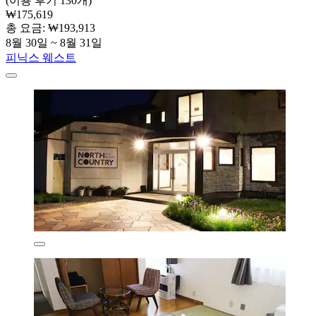
(이용 후기 130개)
₩175,619
총 요금: ₩193,913
8월 30일 ~ 8월 31일
피닉스 웨스트