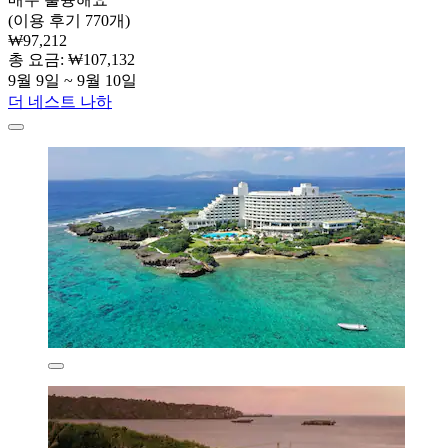
(이용 후기 770개)
₩97,212
총 요금: ₩107,132
9월 9일 ~ 9월 10일
더 네스트 나하