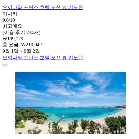
오끼나와 프린스 호텔 오션 뷰 기노완
마시키
9.6/10
최고예요
(이용 후기 734개)
₩199,129
총 요금: ₩219,042
9월 1일 ~ 9월 2일
오끼나와 프린스 호텔 오션 뷰 기노완