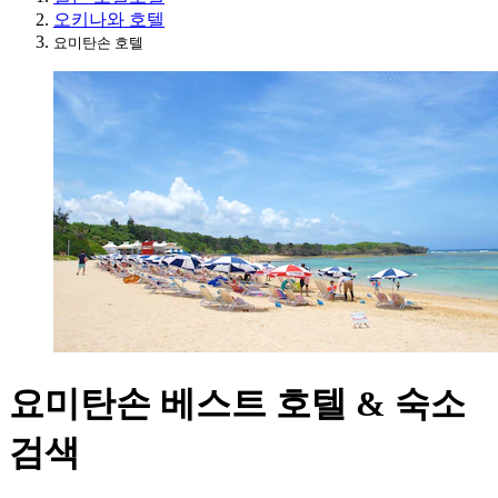
오키나와 호텔
요미탄손 호텔
요미탄손 베스트 호텔 & 숙소
검색