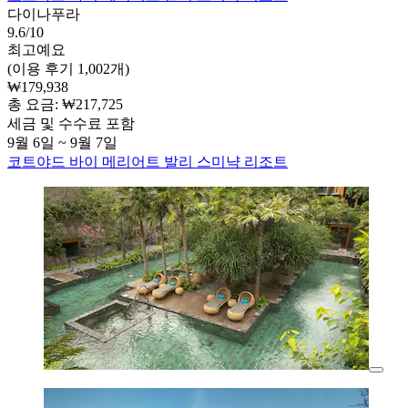
다이나푸라
9.6/10
최고예요
(이용 후기 1,002개)
₩179,938
총 요금: ₩217,725
세금 및 수수료 포함
9월 6일 ~ 9월 7일
코트야드 바이 메리어트 발리 스미냑 리조트