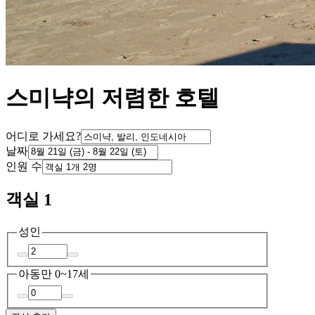
스미냑의 저렴한 호텔
어디로 가세요?
날짜
인원 수
객실 1
성인
아동
만 0~17세